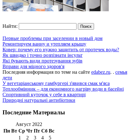
Найти:
Первые проблемы при заселении в новый дом
Ремонтируем ванну и утепляем крышу
Ковер: почему его нужно защитить от протечек воды?
Як швидко і точно розпізнати інсульт
Які бувають види протезування зубів
Вправи для міцного здоров'я
Последняя информация по теме на сайте
edabez.ru
. .
семья
дети
У вегетаріанському гамбургері з'явився смак м'яса
Теплообмінник – для економного нагріву води в басейні
Спортивний куточок у себе в квартирі
Природні натуральні антибіотики
Последние Материалы
Август 2022
Пн
Вт
Ср
Чт
Пт
Сб
Вс
1
2
3
4
5