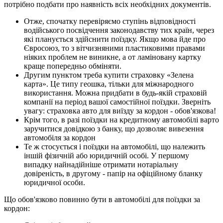
потрібно подбати про наявність всіх необхідних документів.
Отже, спочатку перевіряємо ступінь відповідності
водійського посвідчення законодавству тих країн, через
які планується здійснити поїздку. Якщо мова йде про
Євросоюз, то з вітчизняними пластиковими правами
ніяких проблем не виникне, а от ламіновану картку
краще попередньо обміняти.
Другим пунктом треба купити страховку «Зелена
карта». Це типу геошка, тільки для міжнародного
використання. Можна придбати в будь-якій страховій
компанії на період вашої самостійної поїздки. Зверніть
увагу: страховка авто для виїзду за кордон - обов'язкова!
Крім того, в разі поїздки на кредитному автомобілі варто
заручитися довідкою з банку, що дозволяє вивезення
автомобіля за кордон
Те ж стосується і поїздки на автомобілі, що належить
іншій фізичній або юридичній особі. У першому
випадку найнадійніше отримати нотаріальну
довіреність, в другому - папір на офіційному бланку
юридичної особи.
Що обов'язково повинно бути в автомобілі для поїздки за
кордон: