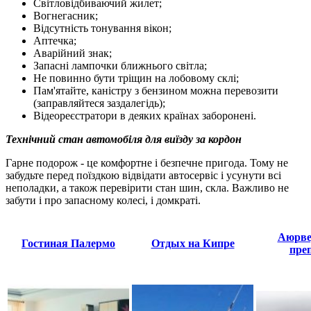
Світловідбиваючий жилет;
Вогнегасник;
Відсутність тонування вікон;
Аптечка;
Аварійний знак;
Запасні лампочки ближнього світла;
Не повинно бути тріщин на лобовому склі;
Пам'ятайте, каністру з бензином можна перевозити
(заправляйтеся заздалегідь);
Відеореєстратори в деяких країнах заборонені.
Технічний стан автомобіля для виїзду за кордон
Гарне подорож - це комфортне і безпечне пригода. Тому не
забудьте перед поїздкою відвідати автосервіс і усунути всі
неполадки, а також перевірити стан шин, скла. Важливо не
забути і про запасному колесі, і домкраті.
Аюрве
Гостиная Палермо
Отдых на Кипре
пре