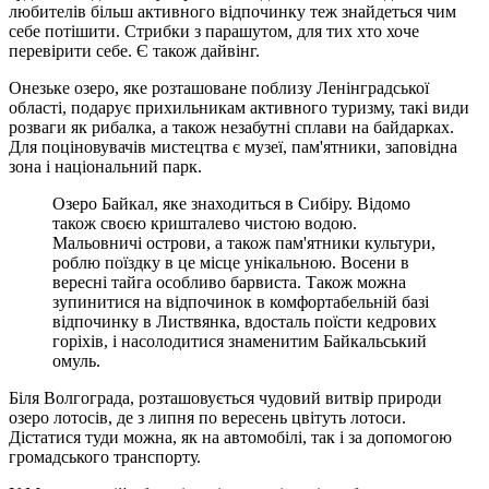
любителів більш активного відпочинку теж знайдеться чим
себе потішити. Стрибки з парашутом, для тих хто хоче
перевірити себе. Є також дайвінг.
Онезьке озеро, яке розташоване поблизу Ленінградської
області, подарує прихильникам активного туризму, такі види
розваги як рибалка, а також незабутні сплави на байдарках.
Для поціновувачів мистецтва є музеї, пам'ятники, заповідна
зона і національний парк.
Озеро Байкал, яке знаходиться в Сибіру. Відомо
також своєю кришталево чистою водою.
Мальовничі острови, а також пам'ятники культури,
роблю поїздку в це місце унікальною. Восени в
вересні тайга особливо барвиста. Також можна
зупинитися на відпочинок в комфортабельній базі
відпочинку в Листвянка, вдосталь поїсти кедрових
горіхів, і насолодитися знаменитим Байкальський
омуль.
Біля Волгограда, розташовується чудовий витвір природи
озеро лотосів, де з липня по вересень цвітуть лотоси.
Дістатися туди можна, як на автомобілі, так і за допомогою
громадського транспорту.