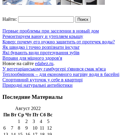
Найти:
Первые проблемы при заселении в новый дом
Ремонтируем ванну и утепляем крышу
Ковер: почему его нужно защитить от протечек воды?
Як швидко і точно розпізнати інсульт
Які бувають види протезування зубів
Вправи для міцного здоров'я
Новое на сайте
edabez.ru
.
У вегетаріанському гамбургері з'явився смак м'яса
Теплообмінник – для економного нагріву води в басейні
Спортивний куточок у себе в квартирі
Природні натуральні антибіотики
Последние Материалы
Август 2022
Пн
Вт
Ср
Чт
Пт
Сб
Вс
1
2
3
4
5
6
7
8
9
10
11
12
13
14
15
16
17
18
19