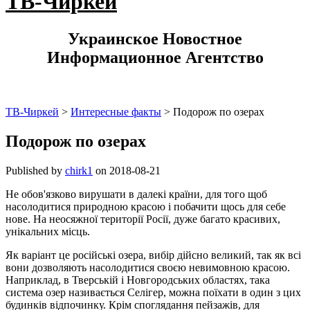
ТВ-Чиркей
Украинское Новостное
Информационное Агентство
ТВ-Чиркей
>
Интересные факты
>
Подорож по озерах
Подорож по озерах
Published by
chirk1
on
2018-08-21
Не обов'язково вирушати в далекі країни, для того щоб
насолодитися природною красою і побачити щось для себе
нове. На неосяжної території Росії, дуже багато красивих,
унікальних місць.
Як варіант це російські озера, вибір дійсно великий, так як всі
вони дозволяють насолодитися своєю невимовною красою.
Наприклад, в Тверській і Новгородських областях, така
система озер називається Селігер, можна поїхати в один з цих
будинків відпочинку. Крім споглядання пейзажів, для