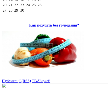
20
21
22
23
24
25
26
27
28
29
30
Как похудеть без голодания?
Публикації (RSS)
ТВ-Чиркей