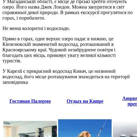
У Магаданській області, є місце де гірські хребти оточують
озеро. Його назва Джек Лондон. Можна зануритися в світ
справжньої дикої природи. В рамках екскурсії прогулятися по
горах, і порибалити.
Не менш колоритні і водоспади.
Прямо в горах, одне верхнє озеро падає в нижню, це
Кінзелюкскій знаменитий водоспад, розташований в
Красноярському краї. Чудовий незабруднене повітря і
благодать цих місць, приковує увагу великої кількості
туристів.
У Карелії є прекрасний водоспад Кивач, це низинний
водоспад, його місце розташування знаходиться на території
заповідника
Аюрве
Гостиная Палермо
Отдых на Кипре
пре