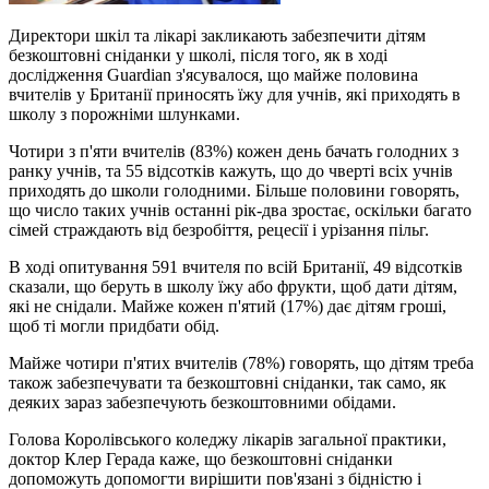
Директори шкіл та лікарі закликають забезпечити дітям
безкоштовні сніданки у школі, після того, як в ході
дослідження Guardian з'ясувалося, що майже половина
вчителів у Британії приносять їжу для учнів, які приходять в
школу з порожніми шлунками.
Чотири з п'яти вчителів (83%) кожен день бачать голодних з
ранку учнів, та 55 відсотків кажуть, що до чверті всіх учнів
приходять до школи голодними. Більше половини говорять,
що число таких учнів останні рік-два зростає, оскільки багато
сімей страждають від безробіття, рецесії і урізання пільг.
В ході опитування 591 вчителя по всій Британії, 49 відсотків
сказали, що беруть в школу їжу або фрукти, щоб дати дітям,
які не снідали. Майже кожен п'ятий (17%) дає дітям гроші,
щоб ті могли придбати обід.
Майже чотири п'ятих вчителів (78%) говорять, що дітям треба
також забезпечувати та безкоштовні сніданки, так само, як
деяких зараз забезпечують безкоштовними обідами.
Голова Королівського коледжу лікарів загальної практики,
доктор Клер Герада каже, що безкоштовні сніданки
допоможуть допомогти вирішити пов'язані з бідністю і