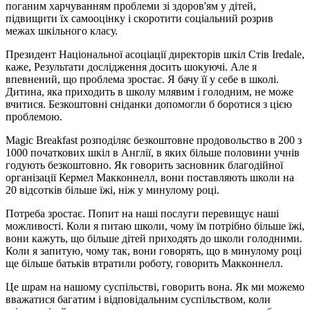
поганим харчуванням проблеми зі здоров'ям у дітей,
підвищити їх самооцінку і скоротити соціальний розрив
межах шкільного класу.
Президент Національної асоціації директорів шкіл Стів Iredale,
каже, Результати дослідження досить шокуючі. Але я
впевнений, що проблема зростає. Я бачу її у себе в школі.
Дитина, яка приходить в школу млявим і голодним, не може
вчитися. Безкоштовні сніданки допомогли б боротися з цією
проблемою.
Magic Breakfast розподіляє безкоштовне продовольство в 200 з
1000 початкових шкіл в Англії, в яких більше половини учнів
годують безкоштовно. Як говорить засновник благодійної
організації Кермел Макконнелл, вони поставляють школи на
20 відсотків більше їжі, ніж у минулому році.
Потреба зростає. Попит на наші послуги перевищує наші
можливості. Коли я питаю школи, чому їм потрібно більше їжі,
вони кажуть, що більше дітей приходять до школи голодними.
Коли я запитую, чому так, вони говорять, що в минулому році
ще більше батьків втратили роботу, говорить Макконнелл.
Це шрам на нашому суспільстві, говорить вона. Як ми можемо
вважатися багатим і відповідальним суспільством, коли