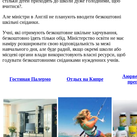
стільки дітей приходять до школи дуже голодними, щоб
вчитися?.
Але міністри в Англії не планують вводити безкоштовні
шкільні сніданки.
Учні, які отримують безкоштовне шкільне харчування,
безкоштовно їдять тільки обід. Міністерство освіти не має
наміру розширювати свою відповідальність за межі
навчального дня, але буде радий, якщо окремі школи або
місцеві органи влади використовують власні ресурси, щоб
годувати безкоштовними сніданками нужденних учнів.
Аюрве
Гостиная Палермо
Отдых на Кипре
пре