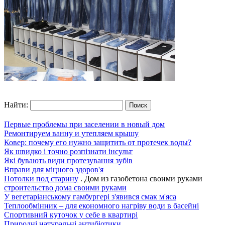
Найти:
Первые проблемы при заселении в новый дом
Ремонтируем ванну и утепляем крышу
Ковер: почему его нужно защитить от протечек воды?
Як швидко і точно розпізнати інсульт
Які бувають види протезування зубів
Вправи для міцного здоров'я
Потолки под старину
. Дом из газобетона своими руками
строительство дома своими руками
У вегетаріанському гамбургері з'явився смак м'яса
Теплообмінник – для економного нагріву води в басейні
Спортивний куточок у себе в квартирі
Природні натуральні антибіотики