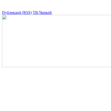
Публикації (RSS)
ТВ-Чиркей