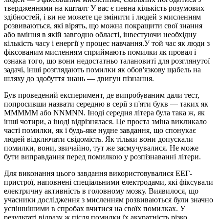
твердженнями на кшталт У вас є певна кількість розумових
здібностей, і ви не можете це змінити і людей з мисленням
розвиваються, які вірять, що можна покращити свої знання
або вміння в якій завгодно області, інвестуючи необхідну
кількість часу і енергії у процес навчання.У той час як люди з
фіксованим мисленням сприймають помилки як провал і
ознака того, що вони недостатньо талановиті для розглянутої
задачі, інші розглядають помилки як обов'язкову щабель на
шляху до здобуття знань — двигун пізнання.
Був проведений експеримент, де випробуваним дали тест,
попросивши назвати середню в серії з п'яти букв — таких як
МММММ або NNMNN. Іноді середня літера була така ж, як
інші чотири, а іноді відрізнялася. Це проста зміна викликало
часті помилки, як і будь-яке нудне завдання, що спонукає
людей відключати свідомість. Як тільки вони допускали
помилки, вони, звичайно, тут же засмучувалися. Не може
бути виправдання перед помилкою у розпізнаванні літери.
Для виконання цього завдання використовувалися ЕЕГ-
пристрої, наповнені спеціальними електродами, які фіксували
електричну активність в головному мозку. Виявилося, що
учасники дослідження з мисленням розвиваються були значно
успішнішими в спробах вчитися на своїх помилках. У
результаті відразу ж після помилки їх акуратність різко