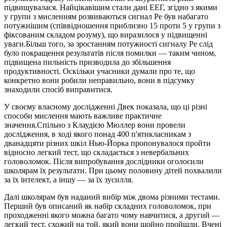
підвищувалася. Найцікавішим стали дані ЕЕГ, згідно з якими
у групи з мисленням розвиваються сигнал Pe був набагато
потужнішим (співвідношення приблизно 15 проти 5 у групи з
фіксованим складом розуму), що виразилося у підвищенні
уваги.Більш того, за зростанням потужності сигналу Pe слід
було покращення результатів після помилки — таким чином,
підвищена пильність призводила до збільшення
продуктивності. Оскільки учасники думали про те, що
конкретно вони робили неправильно, вони в підсумку
знаходили спосіб виправитися.
У своєму власному дослідженні Двек показала, що ці різні
способи мислення мають важливе практичне
значення.Спільно з Клаудією Мюллер вони провели
дослідження, в ході якого понад 400 п'ятикласникам з
дванадцяти різних шкіл Нью-Йорка пропонувалося пройти
відносно легкий тест, що складається з невербальних
головоломок. Після випробування дослідники оголосили
школярам їх результати. При цьому половину дітей похвалили
за їх інтелект, а іншу — за їх зусилля.
Далі школярам був наданий вибір між двома різними тестами.
Перший був описаний як набір складних головоломок, при
проходженні якого можна багато чому навчитися, а другий —
легкий тест, схожий на той, який вони щойно пройшли. Вчені