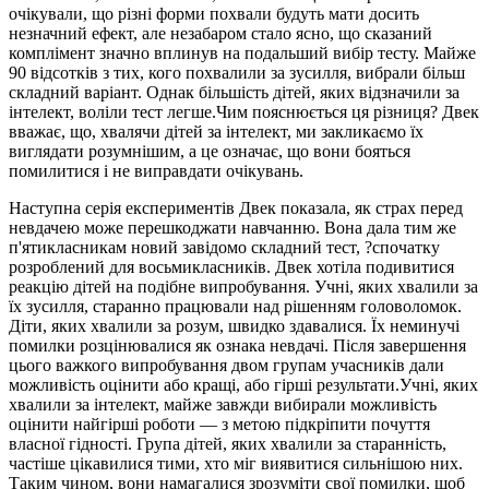
очікували, що різні форми похвали будуть мати досить
незначний ефект, але незабаром стало ясно, що сказаний
комплімент значно вплинув на подальший вибір тесту. Майже
90 відсотків з тих, кого похвалили за зусилля, вибрали більш
складний варіант. Однак більшість дітей, яких відзначили за
інтелект, воліли тест легше.Чим пояснюється ця різниця? Двек
вважає, що, хвалячи дітей за інтелект, ми закликаємо їх
виглядати розумнішим, а це означає, що вони бояться
помилитися і не виправдати очікувань.
Наступна серія експериментів Двек показала, як страх перед
невдачею може перешкоджати навчанню. Вона дала тим же
п'ятикласникам новий завідомо складний тест, ?спочатку
розроблений для восьмикласників. Двек хотіла подивитися
реакцію дітей на подібне випробування. Учні, яких хвалили за
їх зусилля, старанно працювали над рішенням головоломок.
Діти, яких хвалили за розум, швидко здавалися. Їх неминучі
помилки розцінювалися як ознака невдачі. Після завершення
цього важкого випробування двом групам учасників дали
можливість оцінити або кращі, або гірші результати.Учні, яких
хвалили за інтелект, майже завжди вибирали можливість
оцінити найгірші роботи — з метою підкріпити почуття
власної гідності. Група дітей, яких хвалили за старанність,
частіше цікавилися тими, хто міг виявитися сильнішою них.
Таким чином, вони намагалися зрозуміти свої помилки, щоб