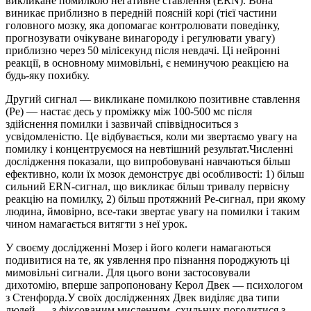
викликане помилкою негативне ставлення (ERN). Вона
виникає приблизно в передній поясній корі (тієї частини
головного мозку, яка допомагає контролювати поведінку,
прогнозувати очікуване винагороду і регулювати увагу)
приблизно через 50 мілісекунд після невдачі. Ці нейронні
реакції, в основному мимовільні, є неминучою реакцією на
будь-яку похибку.
Другий сигнал — викликане помилкою позитивне ставлення
(Pe) — настає десь у проміжку між 100-500 мс після
здійснення помилки і зазвичай співвідноситься з
усвідомленістю. Це відбувається, коли ми звертаємо увагу на
помилку і концентруємося на невтішний результат.Численні
дослідження показали, що випробовувані навчаються більш
ефективно, коли їх мозок демонструє дві особливості: 1) більш
сильний ERN-сигнал, що викликає більш тривалу первісну
реакцію на помилку, 2) більш протяжний Pe-сигнал, при якому
людина, ймовірно, все-таки звертає увагу на помилки і таким
чином намагається витягти з неї урок.
У своєму дослідженні Мозер і його колеги намагаються
подивитися на те, як уявлення про пізнання породжують ці
мимовільні сигнали. Для цього вони застосовували
дихотомію, вперше запропоновану Керол Двек — психологом
з Стенфорда.У своїх дослідженнях Двек виділяє два типи
людей — з фіксованим мисленням, схильних погодитися з