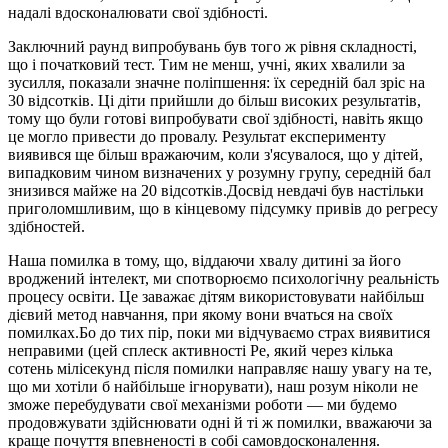
надалі вдосконалювати свої здібності.
Заключний раунд випробувань був того ж рівня складності,
що і початковий тест. Тим не менш, учні, яких хвалили за
зусилля, показали значне поліпшення: їх середній бал зріс на
30 відсотків. Ці діти прийшли до більш високих результатів,
тому що були готові випробувати свої здібності, навіть якщо
це могло привести до провалу. Результат експерименту
виявився ще більш вражаючим, коли з'ясувалося, що у дітей,
випадковим чином визначених у розумну групу, середній бал
знизився майже на 20 відсотків.Досвід невдачі був настільки
приголомшливим, що в кінцевому підсумку привів до регресу
здібностей.
Наша помилка в тому, що, віддаючи хвалу дитині за його
вроджений інтелект, ми спотворюємо психологічну реальність
процесу освіти. Це заважає дітям використовувати найбільш
дієвий метод навчання, при якому вони вчаться на своїх
помилках.Бо до тих пір, поки ми відчуваємо страх виявитися
неправими (цей сплеск активності Pe, який через кілька
сотень мілісекунд після помилки направляє нашу увагу на те,
що ми хотіли б найбільше ігнорувати), наш розум ніколи не
зможе перебудувати свої механізми роботи — ми будемо
продовжувати здійснювати одні й ті ж помилки, вважаючи за
краще почуття впевненості в собі самовдосконалення.