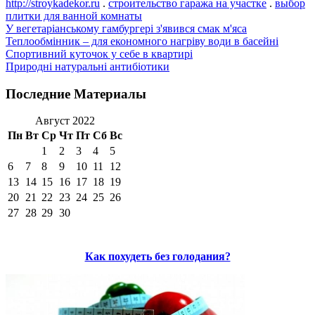
http://stroykadekor.ru
.
строительство гаража на участке
.
выбор
плитки для ванной комнаты
У вегетаріанському гамбургері з'явився смак м'яса
Теплообмінник – для економного нагріву води в басейні
Спортивний куточок у себе в квартирі
Природні натуральні антибіотики
Последние Материалы
Август 2022
Пн
Вт
Ср
Чт
Пт
Сб
Вс
1
2
3
4
5
6
7
8
9
10
11
12
13
14
15
16
17
18
19
20
21
22
23
24
25
26
27
28
29
30
Как похудеть без голодания?