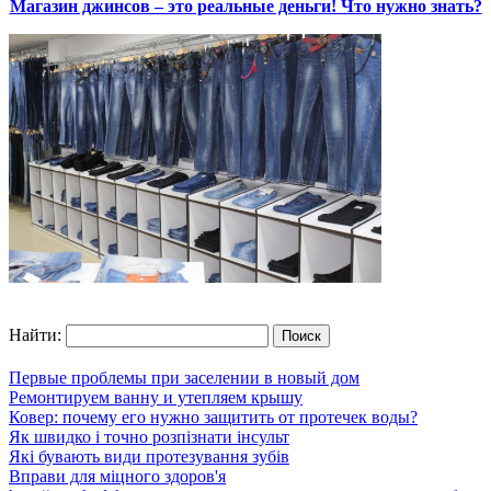
Магазин джинсов – это реальные деньги! Что нужно знать?
Найти:
Первые проблемы при заселении в новый дом
Ремонтируем ванну и утепляем крышу
Ковер: почему его нужно защитить от протечек воды?
Як швидко і точно розпізнати інсульт
Які бувають види протезування зубів
Вправи для міцного здоров'я