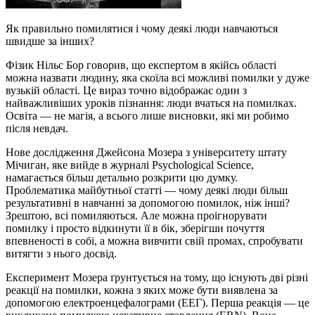
Як правильно помилятися і чому деякі люди навчаються
швидше за інших?
Фізик Нільс Бор говорив, що експертом в якійсь області
можна назвати людину, яка скоїла всі можливі помилки у дуже
вузькій області. Це вираз точно відображає один з
найважливіших уроків пізнання: люди вчаться на помилках.
Освіта — не магія, а всього лише висновки, які ми робимо
після невдач.
Нове дослідження Джейсона Мозера з університету штату
Мічиган, яке вийде в журналі Psychological Science,
намагається більш детально розкрити цю думку.
Проблематика майбутньої статті — чому деякі люди більш
результативні в навчанні за допомогою помилок, ніж інші?
Зрештою, всі помиляються. Але можна проігнорувати
помилку і просто відкинути її в бік, зберігши почуття
впевненості в собі, а можна вивчити свій промах, спробувати
витягти з нього досвід.
Експеримент Мозера ґрунтується на тому, що існують дві різні
реакції на помилки, кожна з яких може бути виявлена за
допомогою електроенцефалограми (ЕЕГ). Перша реакція — це