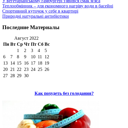
У вегетаріанському гамбургері з'явився смак м'яса
Теплообмінник – для економного нагріву води в басейні
Спортивний куточок у себе в квартирі
Природні натуральні антибіотики
Последние Материалы
Август 2022
Пн
Вт
Ср
Чт
Пт
Сб
Вс
1
2
3
4
5
6
7
8
9
10
11
12
13
14
15
16
17
18
19
20
21
22
23
24
25
26
27
28
29
30
Как похудеть без голодания?