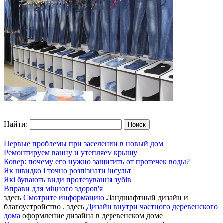
Найти:
Первые проблемы при заселении в новый дом
Ремонтируем ванну и утепляем крышу
Ковер: почему его нужно защитить от протечек воды?
Як швидко і точно розпізнати інсульт
Які бувають види протезування зубів
Вправи для міцного здоров'я
здесь
Смотрите информацию
Ландшафтный дизайн и
благоустройство . здесь
Дизайн внутри частного деревенского
дома
оформление дизайна в деревенском доме