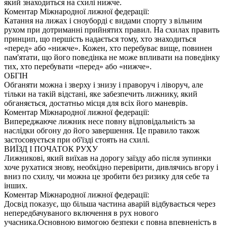
який знаходиться на схилі нижче.
Коментар Міжнародної лижної федерації:
Катання на лижах і сноуборді є видами спорту з вільним
рухом при дотриманні прийнятих правил. На схилах править
принцип, що першість надається тому, хто знаходиться
«перед» або «нижче». Кожен, хто перебуває вище, повинен
пам'ятати, що його поведінка не може впливати на поведінку
тих, хто перебувати «перед» або «нижче».
ОБГІН
Обганяти можна і зверху і знизу і праворуч і ліворуч, але
тільки на такій відстані, яке забезпечить лижнику, який
обганяється, достатньо місця для всіх його маневрів.
Коментар Міжнародної лижної федерації:
Випереджаюче лижник несе повну відповідальність за
наслідки обгону до його завершення. Це правило також
застосовується при об'їзді стоять на схилі.
ВИЇЗД І ПОЧАТОК РУХУ
Лижникові, який виїхав на дорогу заїзду або після зупинки
хоче рухатися знову, необхідно перевірити, дивлячись вгору і
вниз по схилу, чи можна це зробити без ризику для себе та
інших.
Коментар Міжнародної лижної федерації:
Досвід показує, що більша частина аварій відбувається через
непередбачуваного включення в рух нового
учасника.Основною вимогою безпеки є повна впевненість в