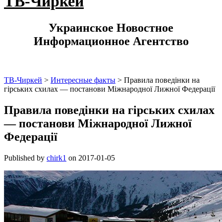
ТВ-Чиркей
Украинское Новостное
Информационное Агентство
ТВ-Чиркей
>
Интересные факты
>
Правила поведінки на
гірських схилах — постанови Міжнародної Лижної Федерації
Правила поведінки на гірських схилах
— постанови Міжнародної Лижної
Федерації
Published by
chirk1
on
2017-01-05