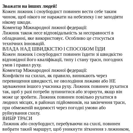
Зважати на інших людей!
Кожен лижник і сноубордист повинен вести себе таким
чином, щоб нікого не наражати на небезпеку і не заподіяти
нікому шкоди.
Коментар Міжнародної лижної федерації:
Лижник також несе відповідальність за несправності в
обладнанні, яке використовує. Особливо це стосується
технічних інновацій.
ВЛАДА НАД ШВИДКІСТЮ І СПОСОБОМ ЇЗДИ
Кожен лижник і сноубордист повинен їздити зі швидкістю
відповідної його кваліфікації, типу і стану траси, погодних
умов і правил руху.
Коментар Міжнародної лижної федерації:
Конфлікти на схилах, як правило, виникають через
перевищення швидкості, не оволодіння лижами або НЕ
зауваження іншого учасника руху. Лижник повинен рухатися
так, щоб у разі потреби зупинитися або згорнути, якщо він
може це зробити. Лижник повинен повільно рухатися в
людних місцях, в районах підйомників, на закінчення траси,
при обмеженій видимості через погодні умови або
руйнування схилу.
ВИБІР ТРАСИ
Лижник або сноубордист, перебуваючи на схилі, повинен
вибрати такий маршрут, щоб уникнути зіткнення з лижником,