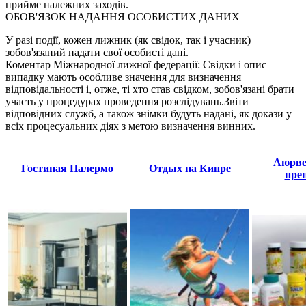
прийме належних заходів.
ОБОВ'ЯЗОК НАДАННЯ ОСОБИСТИХ ДАНИХ
У разі події, кожен лижник (як свідок, так і учасник)
зобов'язаний надати свої особисті дані.
Коментар Міжнародної лижної федерації: Свідки і опис
випадку мають особливе значення для визначення
відповідальності і, отже, ті хто став свідком, зобов'язані брати
участь у процедурах проведення розслідувань.Звіти
відповідних служб, а також знімки будуть надані, як докази у
всіх процесуальних діях з метою визначення винних.
Аюрве
Гостиная Палермо
Отдых на Кипре
пре