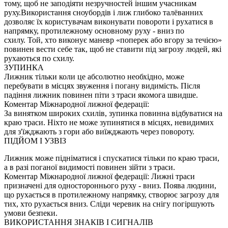
тому, щоб не заподіяти незручностей іншим учасникам
руху.Використання сноубордів і лиж глибоко талёванних
дозволяє їх користувачам виконувати повороти і рухатися в
напрямку, протилежному основному руху - вниз по
схилу. Той, хто виконує маневр «поперек або вгору за течією»
повинен вести себе так, щоб не ставити під загрозу людей, які
рухаються по схилу.
ЗУПИНКА
Лижник тільки коли це абсолютно необхідно, може
перебувати в місцях звуження і погану видимість. Після
падіння лижник повинен піти з траси якомога швидше.
Коментар Міжнародної лижної федерації:
За винятком широких схилів, зупинка повинна відбуватися на
краю траси. Ніхто не може зупинятися в місцях, невидимих
для з'їжджають з гори або виїжджають через повороту.
ПІДЙОМ І УЗВІЗ
Лижник може підніматися і спускатися тільки по краю траси,
а в разі поганої видимості повинен зійти з траси.
Коментар Міжнародної лижної федерації: Лижні траси
призначені для одностороннього руху - вниз. Поява людини,
що рухається в протилежному напрямку, створює загрозу для
тих, хто рухається вниз. Сліди черевик на снігу погіршують
умови безпеки.
ВИКОРИСТАННЯ ЗНАКІВ І СИГНАЛІВ