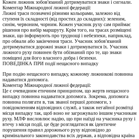
Кожен лижник зобов'язаний дотримуватися знаки і сигнали.
Коментар Міжнародної лижної федерації:
Лижні траси позначені різними кольорами, залежно від
ступеня їх складності (від простих до складних): зеленим,
синім, червоним, чорним. Кожен учасник руху сам приймає
рішення про вибір маршруту. Крім того, на трасах розміщені
знаки, що інформують про труднощі і небезпеки, наприклад,
про обвали або закінчення траси. Учасник зобов'язаний
дотримуватися дорожні знаки і дотримуватися їх. Учасник
лижного руху повинен бути обізнаний про те, що знаки
поміщені для його власного добра і безпеки.
ПОВЕДІНКА ПРИ події нещасного випадку
При подію нещасного випадку, кожному лижникові повинна
надаватися допомога.
Коментар Міжнародної лижної федерації:
Це є очевидним етичним принципом, що жертв нещасного
випадку повинна надаватися допомога. Зокрема, допомога
повинна полягати в, так званої першої допомоги, з
повідомленням відповідних служб, а також негайної розмітці
місця випадку так, щоб воно не загрожувало іншим учасникам
руху. МЛФ висловлює надію, що при наїзді на учасника руху і
втечу з місця події, це буде розглядатися як ідентичне
порушення правил дорожнього руху відповідно до
кримінального законодавства всіх держав, а відповідна країна