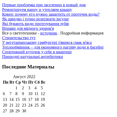
Первые проблемы при заселении в новый дом
Ремонтируем ванну и утепляем крышу
Ковер: почему его нужно защитить от протечек воды?
Як швидко і точно розпізнати інсульт
Які бувають види протезування зубів
Вправи для міцного здоров'я
Все о светотехнике -
источник
. Подробная информация
Строительство тут
У вегетаріанському гамбургері з'явився смак м'яса
Теплообмінник – для економного нагріву води в басейні
Спортивний куточок у себе в квартирі
Природні натуральні антибіотики
Последние Материалы
Август 2022
Пн
Вт
Ср
Чт
Пт
Сб
Вс
1
2
3
4
5
6
7
8
9
10
11
12
13
14
15
16
17
18
19
20
21
22
23
24
25
26
27
28
29
30