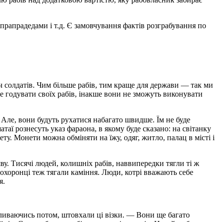
, прапрадедами і т.д. Є замовчування фактів розграбування по
ч солдатів. Чим більше рабів, тим краще для держави — так ми
е годувати своїх рабів, інакше вони не зможуть виконувати
. Але, вони будуть рухатися набагато швидше. Їм не буде
таї рознесуть указ фараона, в якому буде сказано: на світанку
ту. Монети можна обміняти на їжу, одяг, житло, палац в місті і
ву. Тисячі людей, колишніх рабів, наввипередки тягли ті ж
і охоронці теж тягали каміння. Люди, котрі вважають себе
я.
бливаючись потом, штовхали ці візки. — Вони ще багато