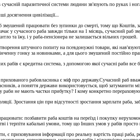
 сучасній паразитичної системи людини зв'язують по руках і нога
ші досягнення цивілізації...
б змушений працювати без зупинки до смерті, тому що Коштів, за
истачає у сучасного раба завжди тільки на 1 місяць, сучасний раб
тло та їжу, і у раба-пенсіонера не залишається вільних грошей.
творення штучного попиту на псевдонужні товари, які нав'язують
кінченну гонку за новинками, а для цього змушений постійно пр
 рабів є кредитна система, з допомогою якої сучасні раби все бі
 прихованого рабовласника є міф про державу.Сучасний раб вваж
асників, а поняття держави використовується, щоб затуманити мі
 раби не мають частки прибутку? І кому конкретно перераховуют
ляції. Зростання цін при відсутності зростання зарплати раба, 
цювати: позбавити раба коштів на переїзд і покупку нерухомост
 і терпіти кабальні умови, тому що Інших умов у рабів просто н
 є приховування інформації про реальну вартість праці раба, реа
нарахування, користуючись незнанням рабів і відсутністю контро