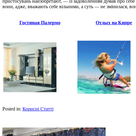
пристосувань наизобретают, — із задоволенням думав про себе Кр
вони, адже, вважають себе вільними, а суть — не змінилася, вони
Гостиная Палермо
Отдых на Кипре
Posted in:
Корисні Статті