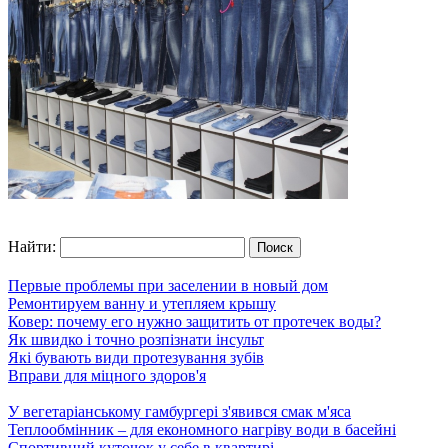
Найти:
Первые проблемы при заселении в новый дом
Ремонтируем ванну и утепляем крышу
Ковер: почему его нужно защитить от протечек воды?
Як швидко і точно розпізнати інсульт
Які бувають види протезування зубів
Вправи для міцного здоров'я
У вегетаріанському гамбургері з'явився смак м'яса
Теплообмінник – для економного нагріву води в басейні
Спортивний куточок у себе в квартирі