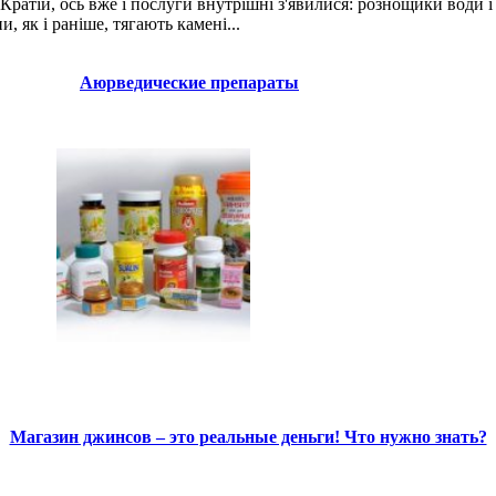
атій, ось вже і послуги внутрішні з'явилися: рознощики води і ї
, як і раніше, тягають камені...
Аюрведические препараты
Магазин джинсов – это реальные деньги! Что нужно знать?