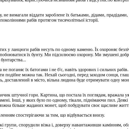
у, не вимагали віддати зароблене їх батьками, дідами, прадідами
поколіннями рабів протягом тисячолітньої історії.
их у ланцюги рабів несуть по одному каменю. Їх охороняє безлі
 побоюватися їх бунту. Ми підсилюємо охорону. Ми змушені добр
бунтарства...
 не поганяє їх батогами і не б'є, навіть здорових і сильних рабів
и подібне можна так. Нехай сьогодні, перед заходом сонця, глаша
ь, доставлений в місто, вільна людина буде отримувати одну моне
нчик штучної гори. Картина, що постала їх поглядам, вражала уя
мені. Інші, у яких було по одному, тікали, піднімаючи пил. Деяк
можна більше жаданих монет, щоб побудувати своє щасливе житт
оленням спостерігаючи за тим, що відбувається внизу.
икі групи, спорудили візка і, доверху навантаживши камінням, о