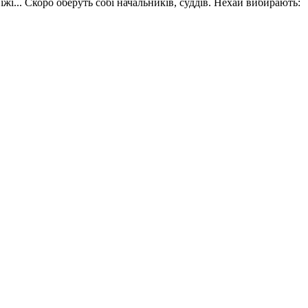
жі... Скоро оберуть собі начальників, суддів. Нехай вибирають: