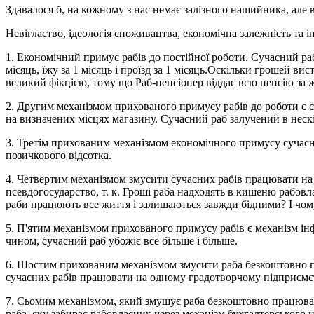
Здавалося б, на кожному з нас немає залізного нашийника, але в
Невігластво, ідеологія споживацтва, економічна залежність та ін
1. Економічний примус рабів до постійної роботи. Сучасний ра
місяць, їжу за 1 місяць і проїзд за 1 місяць.Оскільки грошей в
великий фікцією, тому що Раб-пенсіонер віддає всю пенсію за жи
2. Другим механізмом прихованого примусу рабів до роботи є с
на визначених місцях магазину. Сучасний раб залучений в нес
3. Третім прихованим механізмом економічного примусу сучасних
позичкового відсотка.
4. Четвертим механізмом змусити сучасних рабів працювати на
псевдогосударство, т. к. Гроші раба надходять в кишеню рабовл
раби працюють все життя і залишаються завжди бідними? І чому
5. П'ятим механізмом прихованого примусу рабів є механізм інф
чином, сучасний раб убожіє все більше і більше.
6. Шостим прихованим механізмом змусити раба безкоштовно пра
сучасних рабів працювати на одному градотворчому підприємстві
7. Сьомим механізмом, який змушує раба безкоштовно працювати,
раба, яку забирає рабовласник через механізм бухгалтерського 