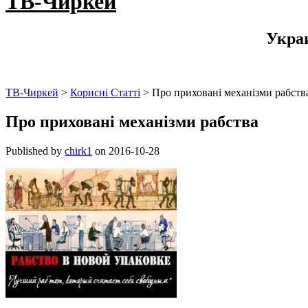
ТВ-Чиркей
Укра
ТВ-Чиркей
>
Корисні Статті
>
Про приховані механізми рабств
Про приховані механізми рабства
Published by
chirk1
on
2016-10-28