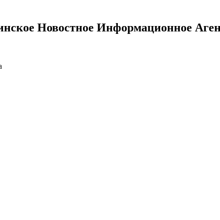
инское Новостное Информационное Аген
а