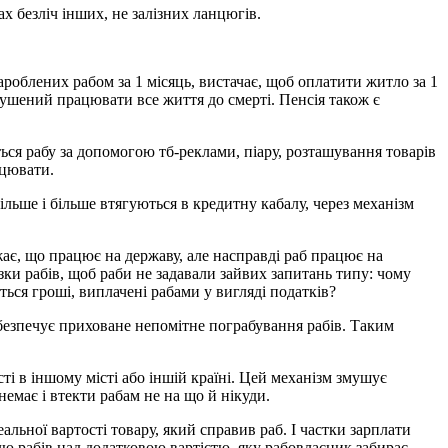
х безліч інших, не залізних ланцюгів.
роблених рабом за 1 місяць, вистачає, щоб оплатити житло за 1
 змушений працювати все життя до смерті. Пенсія також є
ся рабу за допомогою тб-реклами, піару, розташування товарів
ацювати.
льше і більше втягуються в кредитну кабалу, через механізм
ає, що працює на державу, але насправді раб працює на
зки рабів, щоб раби не задавали зайвих запитань типу: чому
ься гроші, виплачені рабами у вигляді податків?
забезпечує приховане непомітне пограбування рабів. Таким
і в іншому місті або іншій країні. Цей механізм змушує
емає і втекти рабам не на що й нікуди.
льної вартості товару, який справив раб. І частки зарплати
лю рабів над додатковою вартістю, яку рабовласник забирає