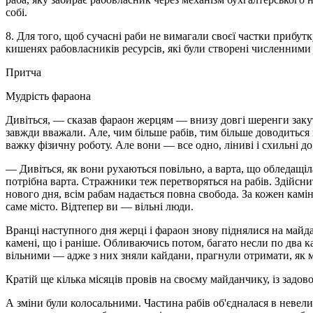
собі.
8. Для того, щоб сучасні раби не вимагали своєї частки прибутк
кишенях рабовласників ресурсів, які були створені численними 
Притча
Мудрість фараона
Дивіться, — сказав фараон жерцям — внизу довгі шеренги закут
завжди вважали. Але, чим більше рабів, тим більше доводиться
важку фізичну роботу. Але вони — все одно, ліниві і схильні до 
— Дивіться, як вони рухаються повільно, а варта, що обледащіла
потрібна варта. Стражники теж перетворяться на рабів. Здійснит
нового дня, всім рабам надається повна свобода. За кожен камін
саме місто. Відтепер ви — вільні люди.
Вранці наступного дня жерці і фараон знову піднялися на майда
камені, що і раніше. Обливаючись потом, багато несли по два ка
вільними — адже з них зняли кайдани, прагнули отримати, як 
Кратій ще кілька місяців провів на своєму майданчику, із задов
А зміни були колосальними. Частина рабів об'єдналася в невел