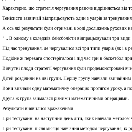
Характерно, що стратегія чергування разюче відрізняється від 
Тенісисти зазвичай відпрацьовують один з ударів за тренування
А ось які результати були отримані в ході досліджень рухових н
"... В одному з коледжів бейсболісти відпрацьовували три види 
Під час тренування, де чергувалися всі три типи ударів (як і в 
Подібне ж перевага спостерігалося і під час гри в баскетбол при
Відчутні плоди стратегії чергування були продемонстровані вч
Дітей розділили на дві групи. Першу групу навчали звичайним
Вони вивчали одну математичну операцію протягом уроку, а пот
Друга ж група займалася різними математичними операціями.
Результати виявилися вражаючими.
При тестуванні на наступний день діти, яких навчали методом 
При тестуванні після місяця навчання методом чергування, їх р