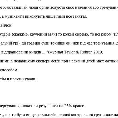
того, як зазвичай люди організовують своє навчання або тренуванн
, а музиканти виконують лише гами все заняття.
авичок:
ударів (скажімо, кручений м'яч) то кожен окремо, то всі разом, т
реальній грі), дії гравців були точнішими, ніж під час тренування
 відпрацюванні кидків ... "(журнал Taylor & Rohrer, 2010)
еними в недавньому експерименті при навчанні дітей математики
 способом.
ім її практикували.
чергування, показали результати на 25% краще.
езультати були вище результатів першої контрольної групи вже н