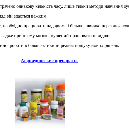
итрачено однакову кількість часу, лише тільки методи навчання бу
яд він здається важким.
с, необхідно працювати над двома і більше, швидко переключаюч
ня - адже при цьому мозок змушений працювати швидше.
нної роботи в більш активний режим пошуку нових рішень.
Аюрведические препараты