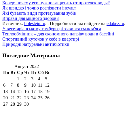
Ковер: почему его нужно защитить от протечек воды?
Як швидко і точно розпізнати інсульт
Які бувають види протезування зубів
Вправи для міцного здоров'я
Источник:
holestein.ru
. . Подробности вы найдете на
edabez.ru
.
У вегетаріанському гамбургері з'явився смак м'яса
Теплообмінник – для економного нагріву води в басейні
Спортивний куточок у себе в квартирі
Природні натуральні антибіотики
Последние Материалы
Август 2022
Пн
Вт
Ср
Чт
Пт
Сб
Вс
1
2
3
4
5
6
7
8
9
10
11
12
13
14
15
16
17
18
19
20
21
22
23
24
25
26
27
28
29
30