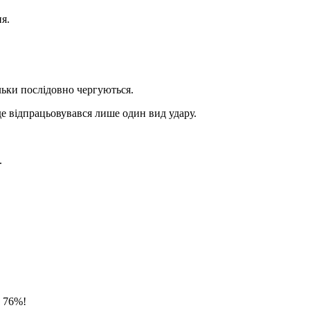
я.
ільки послідовно чергуються.
, де відпрацьовувався лише один вид удару.
.
а 76%!