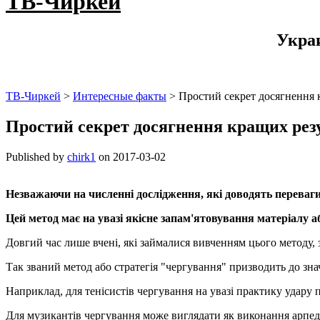
ТВ-Чиркей
Укра
ТВ-Чиркей
>
Интересные факты
>
Простий секрет досягнення 
Простий секрет досягнення кращих рез
Published by
chirk1
on
2017-03-02
Незважаючи на численні дослідження, які доводять переваги 
Цей метод має на увазі якісне запам'ятовування матеріалу 
Довгий час лише вчені, які займалися вивченням цього методу, 
Так званий метод або стратегія "чергування" призводить до зна
Наприклад, для тенісистів чергування на увазі практику удару пр
Для музикантів чергування може виглядати як виконання арпеджі