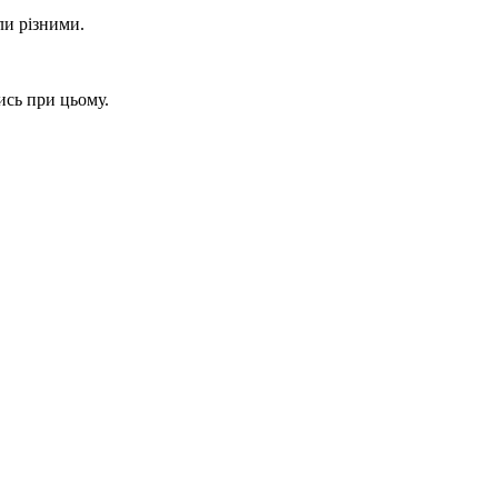
ли різними.
ись при цьому.