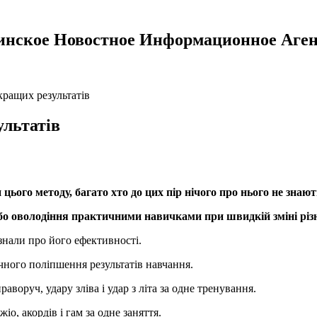
инское Новостное Информационное Аген
кращих результатів
ультатів
цього методу, багато хто до цих пір нічого про нього не знают
або оволодіння практичними навичками при швидкій зміні різн
знали про його ефективності.
чного поліпшення результатів навчання.
аворуч, удару зліва і удар з літа за одне тренування.
о, акордів і гам за одне заняття.