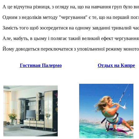
А це відчутна різниця, з огляду на, що на навчання груп було в
Одним з недоліків методу "чергування" є те, що на перший погл
Замість того щоб зосередитися на одному завданні тривалий ча
Але, мабуть, в цьому і полягає такий великий ефект чергуван
Йому доводиться переключатися з уповільненої режиму моното
Гостиная Палермо
Отдых на Кипре