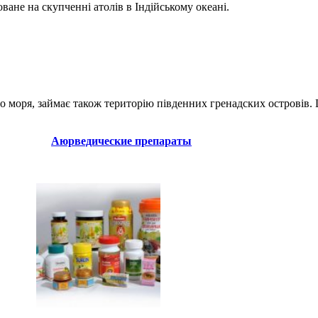
оване на скупченні атолів в Індійському океані.
го моря, займає також територію південних гренадских островів.
Аюрведические препараты