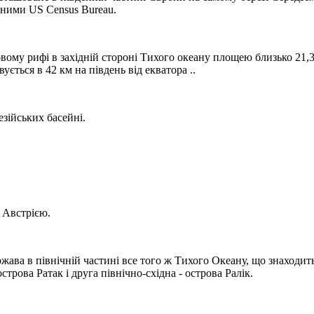
даними US Census Bureau.
му рифі в західній стороні Тихого океану площею близько 21,3 
ється в 42 км на південь від екватора ..
езійських басейні.
 Австрією.
ава в північній частині все того ж Тихого Океану, що знаходить
строва Ратак і друга північно-східна - острова Ралік.