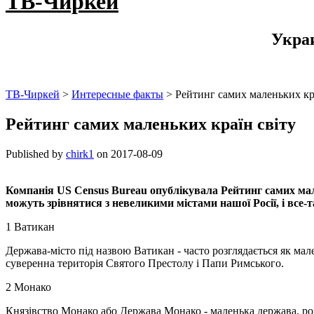
ТВ-Чиркей
Укра
ТВ-Чиркей
>
Интересные факты
>
Рейтинг самих маленьких кр
Рейтинг самих маленьких країн світу
Published by
chirk1
on
2017-08-09
Компанія US Census Bureau опублікувала Рейтинг самих мале
можуть зрівнятися з невеликими містами нашої Росії, і все-
1 Ватикан
Держава-місто під назвою Ватикан - часто розглядається як мал
суверенна територія Святого Престолу і Папи Римського.
2 Монако
Князівство Монако або Держава Монако - маленька держава, ро