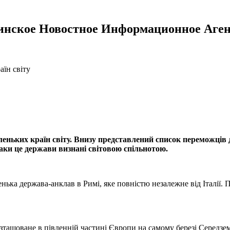
инское Новостное Информационное Аген
аїн світу
ньких країн світу. Внизу представлений список переможців да
таки це держави визнані світовою спільнотою.
енька держава-анклав в Римі, яке повністю незалежне від Італії
зташоване в південній частині Європи на самому березі Середзем