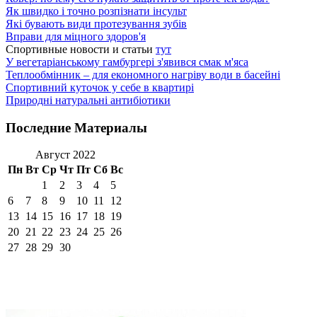
Як швидко і точно розпізнати інсульт
Які бувають види протезування зубів
Вправи для міцного здоров'я
Спортивные новости и статьи
тут
У вегетаріанському гамбургері з'явився смак м'яса
Теплообмінник – для економного нагріву води в басейні
Спортивний куточок у себе в квартирі
Природні натуральні антибіотики
Последние Материалы
Август 2022
Пн
Вт
Ср
Чт
Пт
Сб
Вс
1
2
3
4
5
6
7
8
9
10
11
12
13
14
15
16
17
18
19
20
21
22
23
24
25
26
27
28
29
30