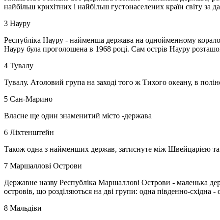
найбільш крихітних і найбільш густонаселених країн світу за 
3 Науру
Республіка Науру - найменша держава на однойменному коралово
Науру була проголошена в 1968 році. Сам острів Науру розташову
4 Тувалу
Тувалу. Атоловий група на заході того ж Тихого океану, в полін
5 Сан-Марино
Власне ще один знаменитий місто -держава
6 Ліхтенштейн
Також одна з найменших держав, затиснуте між Швейцарією та
7 Маршаллові Острови
Державне назву Республіка Маршаллові Острови - маленька держ
островів, що розділяються на дві групи: одна південно-східна - о
8 Мальдіви