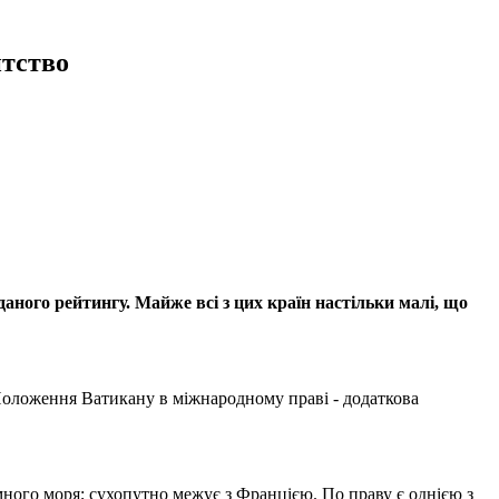
тство
ного рейтингу. Майже всі з цих країн настільки малі, що
. Положення Ватикану в міжнародному праві - додаткова
ного моря; сухопутно межує з Францією. По праву є однією з