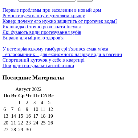
Первые проблемы при заселении в новый дом
Ремонтируем ванну и утепляем крышу
Ковер: почему его нужно защитить от протечек воды?
Як швидко і точно розпізнати інсульт
Які бувають види протезування зубів
Вправи для міцного здоров'я
У вегетаріанському гамбургері з'явився смак м'яса
Теплообмінник – для економного нагріву води в басейні
Спортивний куточок у себе в квартирі
Природні натуральні антибіотики
Последние Материалы
Август 2022
Пн
Вт
Ср
Чт
Пт
Сб
Вс
1
2
3
4
5
6
7
8
9
10
11
12
13
14
15
16
17
18
19
20
21
22
23
24
25
26
27
28
29
30