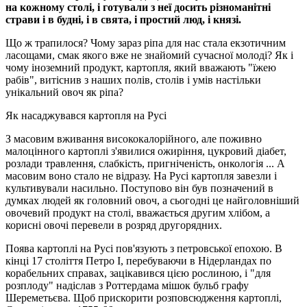
на кожному столі, і готували з неї досить різноманітні
страви і в будні, і в свята, і простий люд, і князі.
Що ж трапилося? Чому зараз ріпа для нас стала екзотичним
ласощами, смак якого вже не знайомий сучасної молоді? Як і
чому іноземний продукт, картопля, який вважають "їжею
рабів", витіснив з наших полів, столів і умів настільки
унікальний овоч як ріпа?
Як насаджувався картопля на Русі
З масовим вживання висококалорійного, але поживно
малоцінного картоплі з'явилися ожиріння, цукровий діабет,
розлади травлення, слабкість, пригніченість, онкологія ... А
масовим воно стало не відразу. На Русі картопля завезли і
культивували насильно. Поступово він був позначений в
думках людей як головний овоч, а сьогодні це найголовніший
овочевий продукт на столі, вважається другим хлібом, а
корисні овочі перевели в розряд другорядних.
Поява картоплі на Русі пов'язують з петровської епохою. В
кінці 17 століття Петро I, перебуваючи в Нідерландах по
корабельних справах, зацікавився цією рослиною, і "для
розплоду" надіслав з Роттердама мішок бульб графу
Шереметьєва. Щоб прискорити розповсюдження картоплі,