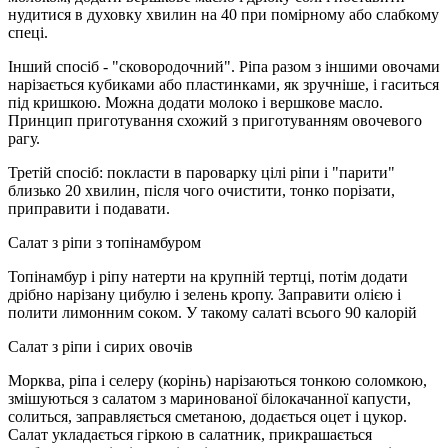
нудитися в духовку хвилин на 40 при помірному або слабкому
спеці.
Інший спосіб - "сковородочний". Ріпа разом з іншими овочами
нарізається кубиками або пластинками, як зручніше, і гаситься
під кришкою. Можна додати молоко і вершкове масло.
Принцип приготування схожий з приготуванням овочевого
рагу.
Третій спосіб: покласти в пароварку цілі ріпи і "парити"
близько 20 хвилин, після чого очистити, тонко порізати,
приправити і подавати.
Салат з ріпи з топінамбуром
Топінамбур і ріпу натерти на крупній тертці, потім додати
дрібно нарізану цибулю і зелень кропу. Заправити олією і
полити лимонним соком. У такому салаті всього 90 калорій
Салат з ріпи і сирих овочів
Морква, ріпа і селеру (корінь) нарізаються тонкою соломкою,
змішуються з салатом з маринованої білокачанної капусти,
солиться, заправляється сметаною, додається оцет і цукор.
Салат укладається гіркою в салатник, прикрашається