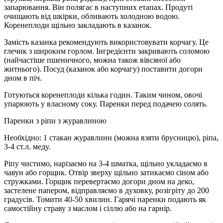
запарювання. Він полягає в наступних етапах. Продуті
очищають від шкірки, обливають холодною водою.
Коренеплоди щільно закладають в казанок.
Замість казанка рекомендують використовувати корчагу. Це
глечик з широким горлом. Інгредієнти закривають соломою
(найчастіше пшеничного, можна також вівсяної або
житнього). Посуд (казанок або корчагу) поставити догори
дном в піч.
Готуються коренеплоди кілька годин. Таким чином, овочі
упарюють у власному соку. Паренки перед подачею солять.
Паренки з ріпи з журавлиною
Необхідно: 1 стакан журавлини (можна взяти брусницю), ріпа,
3-4 ст.л. меду.
Ріпу чистимо, нарізаємо на 3-4 шматка, щільно укладаємо в
чавун або горщик. Отвір зверху щільно затикаємо сіном або
стружками. Горщик перевертаємо догори дном на деко,
застелене папером, відправляємо в духовку, розігріту до 200
градусів. Томити 40-50 хвилин. Гарячі паренки подають як
самостійну страву з маслом і сіллю або на гарнір.