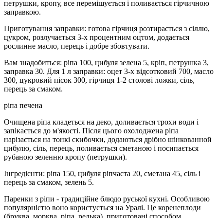
петрушки, кропу, все перемішується і поливається гірчичною
заправкою.
Приготування заправки: готова гірчиця розтирається з сіллю,
цукром, розлучається 3-х процентним оцтом, додається
рослинне масло, перець і добре збовтувати.
Вам знадобиться: ріпа 100, цибуля зелена 5, кріп, петрушка 3,
заправка 30. Для 1 л заправки: оцет 3-х відсотковий 700, масло
300, цукровий пісок 300, гірчиця 1-2 столові ложки, сіль,
перець за смаком.
ріпа печена
Очищена ріпа кладеться на деко, доливається трохи води і
запікається до м'якості. Після цього охолоджена ріпа
нарізається на тонкі скибочки, додаються дрібно шінкованной
цибулю, сіль, перець, поливається сметаною і посипається
рубаною зеленню кропу (петрушки).
Інгредієнти: ріпа 150, цибуля ріпчаста 20, сметана 45, сіль і
перець за смаком, зелень 5.
Паренки з ріпи - традиційне блюдо руської кухні. Особливою
популярністю воно користується на Уралі. Це коренеплоди
(бруква, морква, ріпа, редька), приготовані способом