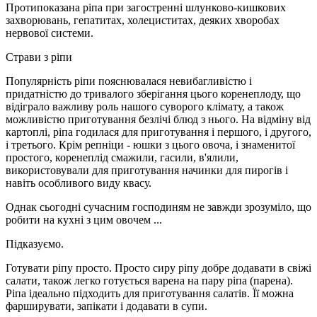
Протипоказана ріпа при загостренні шлунково-кишкових
захворювань, гепатитах, холециститах, деяких хворобах
нервової системи.
Страви з ріпи
Популярність ріпи пояснювалася невибагливістю і
придатністю до тривалого зберігання цього коренеплоду, що
відіграло важливу роль нашого суворого клімату, а також
можливістю приготування безлічі блюд з нього. На відміну від
картоплі, ріпа годилася для приготування і першого, і другого,
і третього. Крім репніци - юшки з цього овоча, і знаменитої
простого, коренеплід смажили, гасили, в'ялили,
використовували для приготування начинки для пирогів і
навіть особливого виду квасу.
Однак сьогодні сучасним господиням не завжди зрозуміло, що
робити на кухні з цим овочем ...
Підказуємо.
Готувати ріпу просто. Просто сиру ріпу добре додавати в свіжі
салати, також легко готується варена на пару ріпа (парена).
Ріпа ідеально підходить для приготування салатів. Її можна
фарширувати, запікати і додавати в супи.