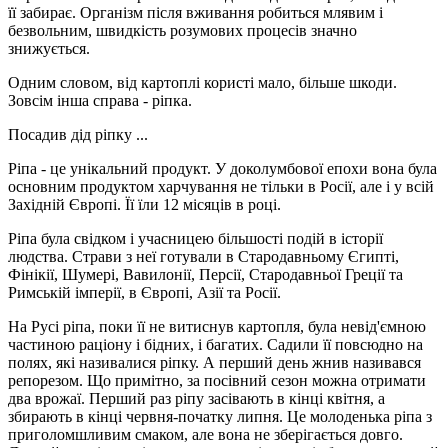
її забирає. Організм після вживання робиться млявим і
безвольним, швидкість розумових процесів значно
знижується.
Одним словом, від картоплі користі мало, більше шкоди.
Зовсім інша справа - ріпка.
Посадив дід ріпку ...
Ріпа - це унікальний продукт. У доколумбової епохи вона була
основним продуктом харчування не тільки в Росії, але і у всій
Західній Європі. Її їли 12 місяців в році.
Ріпа була свідком і учасницею більшості подій в історії
людства. Страви з неї готували в Стародавньому Єгипті,
Фінікії, Шумері, Вавилонії, Персії, Стародавньої Греції та
Римській імперії, в Європі, Азії та Росії.
На Русі ріпа, поки її не витиснув картопля, була невід'ємною
частиною раціону і бідних, і багатих. Садили її повсюдно на
полях, які називалися ріпку. А перший день жнив називався
репорезом. Що примітно, за посівний сезон можна отримати
два врожаї. Перший раз ріпу засівають в кінці квітня, а
збирають в кінці червня-початку липня. Це молоденька ріпа з
приголомшливим смаком, але вона не зберігається довго.