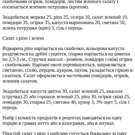
скибочками огірків, помідорів, листям зеленого салату і
посипається зеленню петрушки (кропом).
Знадобиться: морква 25, ріпа 25, селера 10, салат зелений 10,
помідори 35, огірки 35, капуста маринована 20, сметана 50,
зелень петрушки (кріп) 3, сіль і перець.
Салат з ріпи і зелені
Відварена ріпа нарізається на скибочки, кольорова капуста
розділяється на дрібні суцвіття, спаржа нарізається на шматки
по 2,5-3 см., Стручки квасолі - ромбом, помідори і свіжі огірки
- скибочками. Нарізані овочі перемішуються, заправляється
сметаною, сіллю, перцем, цукром, оцтом, укладається гіркою в
салатник. Салат оформляється часточками помідорів, огірків,
зеленим салатом.
Знадобиться: капуста цвітна 30, салат зелений 25, квасоля
(стручки) 25 або горошок зелений 25, ріпа 30, огірки свіжі 25,
помідори 30, спаржа 25, сметана 40, цукор 3, 3% оцет 5, сіль і
перець.
Набір і кількість продуктів в рецептах наводяться на одну
порцію в грамах нетто або в кілограмах, або в штуках.
Простий салат з ріпи з цибулею готується буквально за пару