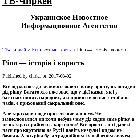
ТВ-Чиркей
Украинское Новостное
Информационное Агентство
ТВ-Чиркей
>
Интересные факты
>
Ріпа — історія і користь
Ріпа — історія і користь
Published by
chirk1
on
2017-03-02
Все від малого до великого знають казку про те, як посадив
дід ріпку. Багато хто вже знає, що у цієї казки, як і у
багатьох інших, народних, які прийшли до нас з глибини
часів, є прихований сакральний сенс.
Але зараз мова піде про сенс очевидному. Чи
замислювалися ви коли-небудь чому дід садив саме ріпку, а
не як зараз прийнято - картоплю? Все просто - в ті далекі
часи про картоплю на Русі і навіть не чули і видом не
бачили. А ось ріпа була традиційним і улюбленим овочем