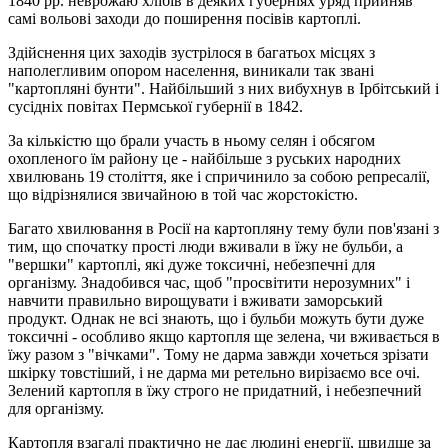
1840 рр. неврожаю хлібів в деяких губерніях уряд прийняв
самі вольові заходи до поширення посівів картоплі.
Здійснення цих заходів зустрілося в багатьох місцях з
наполегливим опором населення, виникали так звані
"картопляні бунти". Найбільший з них вибухнув в Ірбітський і
сусідніх повітах Пермської губернії в 1842.
За кількістю що брали участь в ньому селян і обсягом
охопленого їм району це - найбільше з руських народних
хвилювань 19 століття, яке і спричинило за собою репресалії,
що відрізнялися звичайною в той час жорстокістю.
Багато хвилювання в Росії на картопляну тему були пов'язані з
тим, що спочатку прості люди вживали в їжу не бульби, а
"вершки" картоплі, які дуже токсичні, небезпечні для
організму. Знадобився час, щоб "просвітити нерозумних" і
навчити правильно вирощувати і вживати заморський
продукт. Однак не всі знають, що і бульби можуть бути дуже
токсичні - особливо якщо картопля ще зелена, чи вживається в
їжу разом з "вічками". Тому не дарма завжди хочеться зрізати
шкірку товстіший, і не дарма ми ретельно вирізаємо все очі.
Зелений картопля в їжу строго не придатний, і небезпечний
для організму.
Картопля взагалі практично не дає людині енергії, швидше за