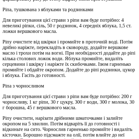
Ріпа, тушкована з яблуками та родзинками
Для приготування цієї страви з ріпи вам буде потрібно: 4
невеликі ріпки, сіль, 50 г родзинок, 4 середніх яблука, 1,5 ст.
ложки вершкового масла.
Ріпу очистите від шкірки і промийте в проточній воді. Потім
дрібно наріжте, перекладіть в сковороду, додайте вершкове
масло і трохи потім на вогні. При необхідності додайте до ріпі
кілька столових ложок води. Яблука промийте, видаліть
серцевини і шкірку і наріжте їх скибочками. Ізюм гарненько
промийте і обдайте окропом. Додайте до ріпі родзинки, цукор
і яблука. Гасіть до готовності.
Ріпа з чорносливом
Для приготування цієї страви з ріпи вам буде потрібно: 200 г
чорносливу, 1 кг ріпи, 30 г цукру, 300 г води, 300 г молока, 30
г борошна, 45 г вершкового масла.
Ріпу очистити, нарізати дрібними шматочками і залийте
окропом на 5 хвилин. Потім відваріть її до готовності і
відкиньте на сито. Чорнослив гарненько промийте і видаліть
кісточки. Борошно підсмажте на олії, потім влийте до неї