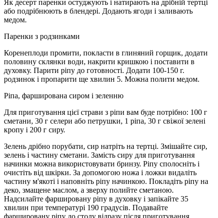
Як десерт паренки остуджують і натирають на дрібній тертці
або подрібнюють в блендері. Додають ягоди і заливають
медом.
Паренки з родзинками
Коренеплоди промити, покласти в глиняний горщик, додати
половину склянки води, накрити кришкою і поставити в
духовку. Парити ріпу до готовності. Додати 100-150 г.
родзинок і пропарити ще хвилин 5. Можна полити медом.
Ріпа, фарширована сиром і зеленню
Для приготування цієї страви з ріпи вам буде потрібно: 100 г
сметани, 30 г селери або петрушки, 1 ріпа, 30 г свіжої зелені
кропу і 200 г сиру.
Зелень дрібно порубати, сир натріть на тертці. Змішайте сир,
зелень і частину сметани. Замість сиру для приготування
начинки можна використовувати бринзу. Ріпу сполосніть і
очистіть від шкірки. За допомогою ножа і ложки видаліть
частину м'якоті і наповніть ріпу начинкою. Покладіть ріпу на
деко, змащене маслом, а зверху полийте сметаною.
Надсилайте фаршировану ріпу в духовку і запікайте 35
хвилин при температурі 190 градусів. Подавайте
фаршировану ріпу до столу відразу після приготування.