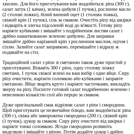
хвилин. Для його приготування вам знадобиться: ріпа (300 г),
салат латук (1 качан), зелена цибуля (1 пучок), рослинне масло
(2 столові ложки), білий винний оцет (1 столова ложка),
свіжий кріп (1 пучок), сіль за смаком. Очистіть ріпу від шкірки
і відваріть в злегка підсоленій воді до м'якості. Готову ріпу
наріжте кубиками і змішайте з подрібненим листям салат і
дрібно нашаткованою зеленою цибулею. Для заправки
змішайте дрібно нарізаний кріп з рослинним маслом, оцтом і
сіллю. Залийте салат заправкою, перемішайте і відразу ж
подавайте на стіл.
Традиційний салат з ріпи зі сметаною також дуже простий у
приготуванні. Візьміть 300 г ріпи, одну столову ложку
сметани, 1 пучок свіжої зелені на ваш вибір і одне яйце. Сиру
ріпу очистити, нарізати соломкою або кубиками і заправте
сметаною. Яйце зваріть круто і наріжте часточками, викладіть
зверху на ріпу. Посипте готовий салат подрібненою зеленню і
невеликою кількістю солі або перцю за смаком.
Дуже оригінальний смак відрізняє салат з ріпи і смородини.
Щоб приготувати це незвичайне блюдо, вам знадобиться: ріпа
(300 г), свіжа або заморожена смородина (200 г), свіжий кріп
(1 пучок), цукор за смаком. Сиру ріпу очистите від шкірки і
наріжте тонко соломкою. Ягоди смородини розімніть
виделкою і змішайте з ріпою. Потім додайте цукор і дрібно