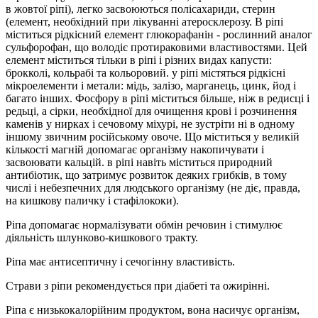
в жовтої ріпі), легко засвоюються полісахариди, стерин
(елемент, необхідний при лікуванні атеросклерозу. В ріпі
міститься рідкісний елемент глюкорафанін - рослинний аналог
сульфорофан, що володіє протираковими властивостями. Цей
елемент міститься тільки в ріпі і різних видах капусти:
брокколі, кольрабі та кольоровий. у ріпі містяться рідкісні
мікроелементи і метали: мідь, залізо, марганець, цинк, йод і
багато інших. Фосфору в ріпі міститься більше, ніж в редисці і
редьці, а сірки, необхідної для очищення крові і розчинення
каменів у нирках і сечовому міхурі, не зустріти ні в одному
іншому звичним російському овоче. Що міститься у великій
кількості магній допомагає організму накопичувати і
засвоювати кальцій. в ріпі навіть міститься природний
антибіотик, що затримує розвиток деяких грибків, в тому
числі і небезпечних для людського організму (не діє, правда,
на кишкову паличку і стафілококи).
Ріпа допомагає нормалізувати обмін речовин і стимулює
діяльність шлунково-кишкового тракту.
Ріпа має антисептичну і сечогінну властивість.
Страви з ріпи рекомендується при діабеті та ожирінні.
Ріпа є низькокалорійним продуктом, вона насичує організм,