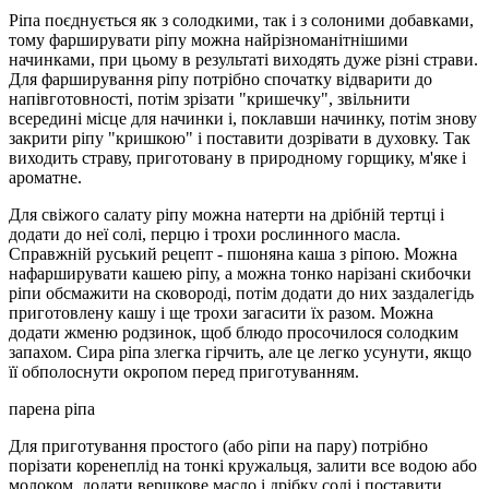
Ріпа поєднується як з солодкими, так і з солоними добавками,
тому фарширувати ріпу можна найрізноманітнішими
начинками, при цьому в результаті виходять дуже різні страви.
Для фарширування ріпу потрібно спочатку відварити до
напівготовності, потім зрізати "кришечку", звільнити
всередині місце для начинки і, поклавши начинку, потім знову
закрити ріпу "кришкою" і поставити дозрівати в духовку. Так
виходить страву, приготовану в природному горщику, м'яке і
ароматне.
Для свіжого салату ріпу можна натерти на дрібній тертці і
додати до неї солі, перцю і трохи рослинного масла.
Справжній руський рецепт - пшоняна каша з ріпою. Можна
нафарширувати кашею ріпу, а можна тонко нарізані скибочки
ріпи обсмажити на сковороді, потім додати до них заздалегідь
приготовлену кашу і ще трохи загасити їх разом. Можна
додати жменю родзинок, щоб блюдо просочилося солодким
запахом. Сира ріпа злегка гірчить, але це легко усунути, якщо
її обполоснути окропом перед приготуванням.
парена ріпа
Для приготування простого (або ріпи на пару) потрібно
порізати коренеплід на тонкі кружальця, залити все водою або
молоком, додати вершкове масло і дрібку солі і поставити