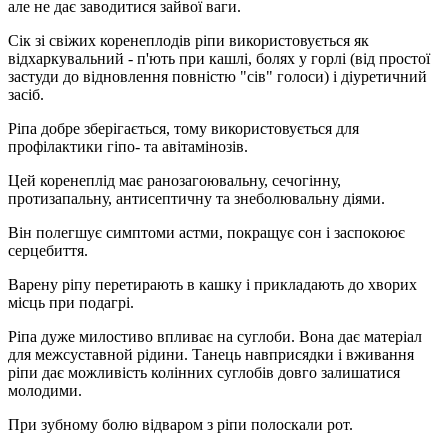
але не дає заводитися зайвої ваги.
Сік зі свіжих коренеплодів ріпи використовується як
відхаркувальний - п'ють при кашлі, болях у горлі (від простої
застуди до відновлення повністю "сів" голоси) і діуретичний
засіб.
Ріпа добре зберігається, тому використовується для
профілактики гіпо- та авітамінозів.
Цей коренеплід має ранозагоювальну, сечогінну,
протизапальну, антисептичну та знеболювальну діями.
Він полегшує симптоми астми, покращує сон і заспокоює
серцебиття.
Варену ріпу перетирають в кашку і прикладають до хворих
місць при подагрі.
Ріпа дуже милостиво впливає на суглоби. Вона дає матеріал
для межсуставной рідини. Танець навприсядки і вживання
ріпи дає можливість колінних суглобів довго залишатися
молодими.
При зубному болю відваром з ріпи полоскали рот.