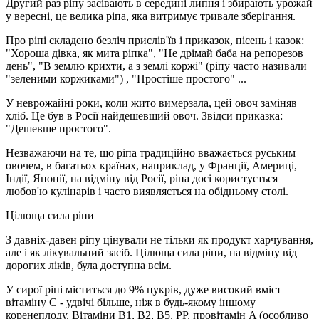
Другий раз ріпу засівають в середині липня і збирають урожай
у вересні, це велика ріпа, яка витримує тривале зберігання.
Про ріпі складено безліч прислів'їв і приказок, пісень і казок:
"Хороша дівка, як мита ріпка", "Не дрімай баба на репорезов
день", "В землю крихти, а з землі коржі" (ріпу часто називали
"зеленими коржиками") , "Простіше простого" ...
У неврожайні роки, коли жито вимерзала, цей овоч заміняв
хліб. Це був в Росії найдешевший овоч. Звідси приказка:
"Дешевше простого".
Незважаючи на те, що ріпа традиційно вважається руським
овочем, в багатьох країнах, наприклад, у Франції, Америці,
Індії, Японії, на відміну від Росії, ріпа досі користується
любов'ю кулінарів і часто виявляється на обідньому столі.
Цілюща сила ріпи
З давніх-давен ріпу цінували не тільки як продукт харчування,
але і як лікувальний засіб. Цілюща сила ріпи, на відміну від
дорогих ліків, була доступна всім.
У сирої ріпі міститься до 9% цукрів, дуже високий вміст
вітаміну C - удвічі більше, ніж в будь-якому іншому
коренеплоду. Вітаміни B1, B2, B5, PP, провітамін A (особливо