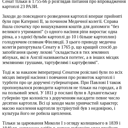
Сенат тільки в 1755-66 р розглядав питання про впровадження
картоплі 23 РАЗИ.
Заходи до повсюдного розведення картоплі вперше прийняті
були при Катерині II, за почином Медичної колегії. Справа
йшла спочатку про вишукування коштів для допомоги "без
великого утриманні" (з одного насіння ріпи виростає одна
ріпка, а з однієї бульби картоплі до 10 і більше картоплин)
голодуючим селянам Фінляндії. З цього приводу медична
колегія рапортувала Сенату в 1765 р, що кращий спосіб до
запобігання цьому лихові "складається в тих земляних
яблуках, які в Англії називаються потетес, а в інших місцях
земляними грушами, тартуфелямі і картуфелямі".
Тоді ж за наказом імператриці Сенатом розіслані були по всіх
місцях імперії насіння і повчання про розвиток картоплі і
турботи про це доручені губернаторам. При Павлові I також
пропонувалося розводити картопля не тільки на городах, а й
на польовий землі. У 1811 р послані були в Архангельську
губернію три колоніста з дорученням насадити певне число
десятин картопля. Всі ці заходи мали уривчастий характер;
масою населення картопля зустрінутий був з недовірою, і
культура його не робила щеплення.
Тільки за царювання Миколи I з огляду колишнього в 1839 і