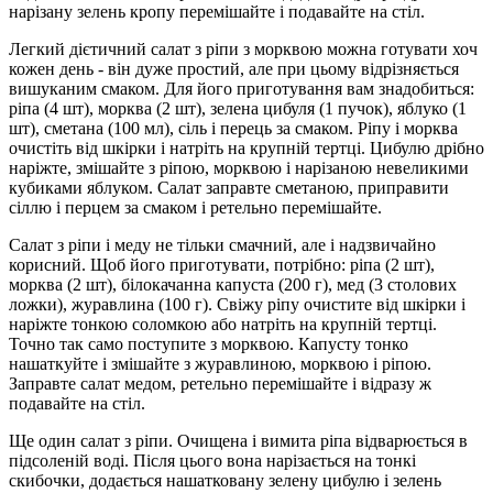
нарізану зелень кропу перемішайте і подавайте на стіл.
Легкий дієтичний салат з ріпи з морквою можна готувати хоч
кожен день - він дуже простий, але при цьому відрізняється
вишуканим смаком. Для його приготування вам знадобиться:
ріпа (4 шт), морква (2 шт), зелена цибуля (1 пучок), яблуко (1
шт), сметана (100 мл), сіль і перець за смаком. Ріпу і морква
очистіть від шкірки і натріть на крупній тертці. Цибулю дрібно
наріжте, змішайте з ріпою, морквою і нарізаною невеликими
кубиками яблуком. Салат заправте сметаною, приправити
сіллю і перцем за смаком і ретельно перемішайте.
Салат з ріпи і меду не тільки смачний, але і надзвичайно
корисний. Щоб його приготувати, потрібно: ріпа (2 шт),
морква (2 шт), білокачанна капуста (200 г), мед (3 столових
ложки), журавлина (100 г). Свіжу ріпу очистите від шкірки і
наріжте тонкою соломкою або натріть на крупній тертці.
Точно так само поступите з морквою. Капусту тонко
нашаткуйте і змішайте з журавлиною, морквою і ріпою.
Заправте салат медом, ретельно перемішайте і відразу ж
подавайте на стіл.
Ще один салат з ріпи. Очищена і вимита ріпа відварюється в
підсоленій воді. Після цього вона нарізається на тонкі
скибочки, додається нашатковану зелену цибулю і зелень