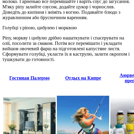
молоко. Гарненько все перемішайте і варіть соус до загусання.
М'яку ріпу залийте соусом, додайте цукор і чорнослив.
Доведіть до кипіння і зніміть з вогню. Подавайте блюдо з
журавлинним або брусничним варенням.
Голубці з ріпою, цибулею і морквою
Ріпу, моркву і цибулю дрібно нашаткувати і спасерувати на
олії, посолити за смаком. Потім все перемішати і укладати
вийшов овочевий фарш на підготовлені капустяне листя.
Сформувати голубці, укласти їх в каструлю, залити окропом і
тушкувати до готовності.
Аюрве
Гостиная Палермо
Отдых на Кипре
пре