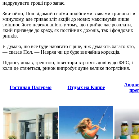
надрукувати гроші про запас.
Звичайно, Пол відомий своїми подібними заявами тривоги і в
минулому, але триває зліт акцій до нових максимумів лише
зміцнює його переконаність у тому, що прийде час розплати,
який призведе до краху, як постійних доходів, так і фондових
ринків.
Я думаю, що все буде набагато гірше, ніж думають багато хто,
— сказав Пол. — Навряд чи це буде звичайна корекція.
Підлогу додав, зрештою, інвестори втратять довіру до ФРС, і
коли це станеться, ринок випробує дуже велике потрясіння.
Аюрве
Гостиная Палермо
Отдых на Кипре
пре