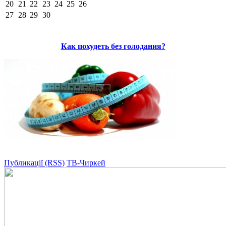
20
21
22
23
24
25
26
27
28
29
30
Как похудеть без голодания?
Публикації (RSS)
ТВ-Чиркей