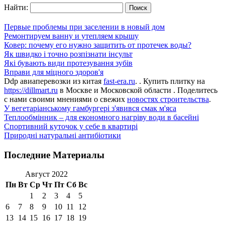
Найти:
Первые проблемы при заселении в новый дом
Ремонтируем ванну и утепляем крышу
Ковер: почему его нужно защитить от протечек воды?
Як швидко і точно розпізнати інсульт
Які бувають види протезування зубів
Вправи для міцного здоров'я
Ddp авиаперевозки из китая
fast-era.ru
. . Купить плитку на
https://dillmart.ru
в Москве и Московской области . Поделитесь
с нами своими мнениями о свежих
новостях строительства
.
У вегетаріанському гамбургері з'явився смак м'яса
Теплообмінник – для економного нагріву води в басейні
Спортивний куточок у себе в квартирі
Природні натуральні антибіотики
Последние Материалы
Август 2022
Пн
Вт
Ср
Чт
Пт
Сб
Вс
1
2
3
4
5
6
7
8
9
10
11
12
13
14
15
16
17
18
19