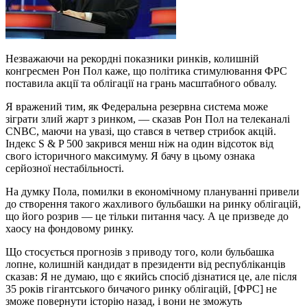
Незважаючи на рекордні показники ринків, колишній
конгресмен Рон Пол каже, що політика стимулювання ФРС
поставила акції та облігації на грань масштабного обвалу.
Я вражений тим, як Федеральна резервна система може
зіграти злий жарт з ринком, — сказав Рон Пол на телеканалі
CNBC, маючи на увазі, що стався в четвер стрибок акцій.
Індекс S & P 500 закрився менш ніж на один відсоток від
свого історичного максимуму. Я бачу в цьому ознака
серйозної нестабільності.
На думку Пола, помилки в економічному плануванні привели
до створення такого жахливого бульбашки на ринку облігацій,
що його розрив — це тільки питання часу. А це призведе до
хаосу на фондовому ринку.
Що стосується прогнозів з приводу того, коли бульбашка
лопне, колишній кандидат в президенти від республіканців
сказав: Я не думаю, що є якийсь спосіб дізнатися це, але після
35 років гігантського бичачого ринку облігацій, [ФРС] не
зможе повернути історію назад, і вони не зможуть