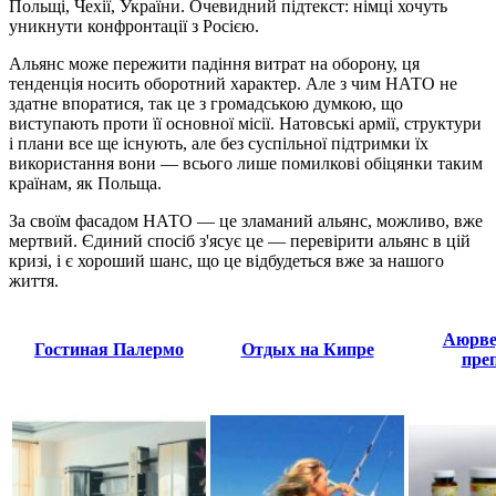
Польщі, Чехії, України. Очевидний підтекст: німці хочуть
уникнути конфронтації з Росією.
Альянс може пережити падіння витрат на оборону, ця
тенденція носить оборотний характер. Але з чим НАТО не
здатне впоратися, так це з громадською думкою, що
виступають проти її основної місії. Натовські армії, структури
і плани все ще існують, але без суспільної підтримки їх
використання вони — всього лише помилкові обіцянки таким
країнам, як Польща.
За своїм фасадом НАТО — це зламаний альянс, можливо, вже
мертвий. Єдиний спосіб з'ясує це — перевірити альянс в цій
кризі, і є хороший шанс, що це відбудеться вже за нашого
життя.
Аюрве
Гостиная Палермо
Отдых на Кипре
пре