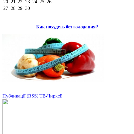
20
21
22
23
24
25
26
27
28
29
30
Как похудеть без голодания?
Публикації (RSS)
ТВ-Чиркей