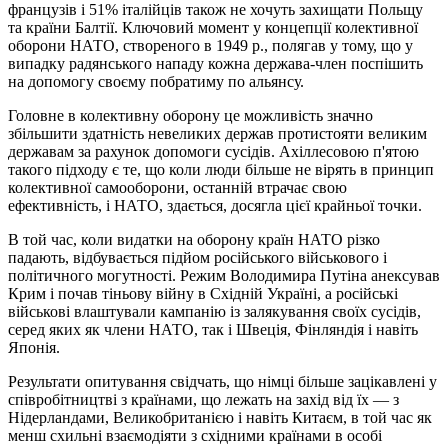
французів і 51% італійців також не хочуть захищати Польщу
та країни Балтії. Ключовий момент у концепції колективної
оборони НАТО, створеного в 1949 р., полягав у тому, що у
випадку радянського нападу кожна держава-член поспішить
на допомогу своєму побратиму по альянсу.
Головне в колективну оборону це можливість значно
збільшити здатність невеликих держав протистояти великим
державам за рахунок допомоги сусідів. Ахіллесовою п'ятою
такого підходу є те, що коли люди більше не вірять в принцип
колективної самооборони, останній втрачає свою
ефективність, і НАТО, здається, досягла цієї крайньої точки.
В той час, коли видатки на оборону країн НАТО різко
падають, відбувається підйом російського військового і
політичного могутності. Режим Володимира Путіна анексував
Крим і почав тіньову війну в Східній Україні, а російські
військові влаштували кампанію із залякування своїх сусідів,
серед яких як члени НАТО, так і Швеція, Фінляндія і навіть
Японія.
Результати опитування свідчать, що німці більше зацікавлені у
співробітництві з країнами, що лежать на захід від їх — з
Нідерландами, Великобританією і навіть Китаєм, в той час як
менш схильні взаємодіяти з східними країнами в особі