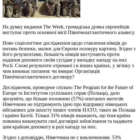
На думку видання The Week, громадська думка європейців
виступає проти основної місії Північноатлантичного альянсу.
Нове соціологічне дослідження щодо ставлення німців до
питань безпеки, малює для Європи похмуру картину. Згідно з
його результатами, більшість німців виступають проти
надання допомоги своїм сусідам у випадку нападу на них
Росії. Схожі результати отримані і в інших країнах, у зв'язку з
чим виникає питання: чи вмирає Організація
Північноатлантичного договору?
Дослідження, проведене спільно The Program for the Future of
Europe та Інститутом суспільних справ (Польща), дало
зрозуміти, що більше половини (57%) опитаних жителів
Німеччини не підтримують ідею про відправку німецьких
військових для захисту інших членів НАТО, таких як Польща
і країни Балтії. Тільки 31% німців вважають, що їхня країна
повинна виконувати свої договірні зобов'язання та надавати
цим країнам допомогу в разі нападу на них.
Згідно з доповіддю, Німеччина не є виключенням. 53%