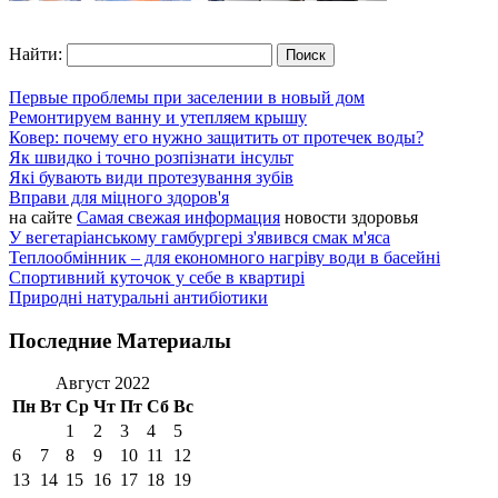
Найти:
Первые проблемы при заселении в новый дом
Ремонтируем ванну и утепляем крышу
Ковер: почему его нужно защитить от протечек воды?
Як швидко і точно розпізнати інсульт
Які бувають види протезування зубів
Вправи для міцного здоров'я
на сайте
Самая свежая информация
новости здоровья
У вегетаріанському гамбургері з'явився смак м'яса
Теплообмінник – для економного нагріву води в басейні
Спортивний куточок у себе в квартирі
Природні натуральні антибіотики
Последние Материалы
Август 2022
Пн
Вт
Ср
Чт
Пт
Сб
Вс
1
2
3
4
5
6
7
8
9
10
11
12
13
14
15
16
17
18
19