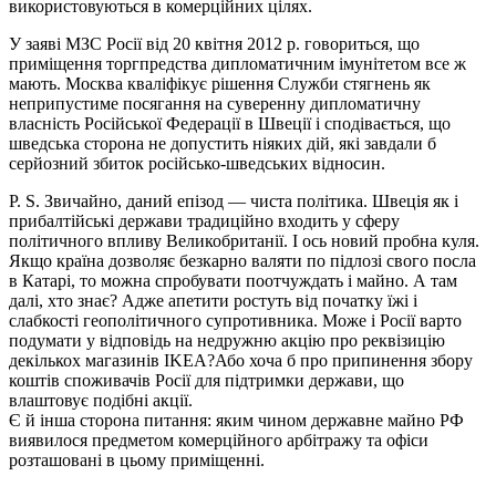
використовуються в комерційних цілях.
У заяві МЗС Росії від 20 квітня 2012 р. говориться, що
приміщення торгпредства дипломатичним імунітетом все ж
мають. Москва кваліфікує рішення Служби стягнень як
неприпустиме посягання на суверенну дипломатичну
власність Російської Федерації в Швеції і сподівається, що
шведська сторона не допустить ніяких дій, які завдали б
серйозний збиток російсько-шведських відносин.
P. S. Звичайно, даний епізод — чиста політика. Швеція як і
прибалтійські держави традиційно входить у сферу
політичного впливу Великобританії. І ось новий пробна куля.
Якщо країна дозволяє безкарно валяти по підлозі свого посла
в Катарі, то можна спробувати поотчуждать і майно. А там
далі, хто знає? Адже апетити ростуть від початку їжі і
слабкості геополітичного супротивника. Може і Росії варто
подумати у відповідь на недружню акцію про реквізицію
декількох магазинів IKEA?Або хоча б про припинення збору
коштів споживачів Росії для підтримки держави, що
влаштовує подібні акції.
Є й інша сторона питання: яким чином державне майно РФ
виявилося предметом комерційного арбітражу та офіси
розташовані в цьому приміщенні.