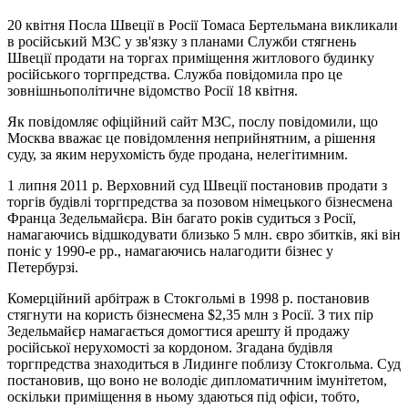
20 квітня Посла Швеції в Росії Томаса Бертельмана викликали
в російський МЗС у зв'язку з планами Служби стягнень
Швеції продати на торгах приміщення житлового будинку
російського торгпредства. Служба повідомила про це
зовнішньополітичне відомство Росії 18 квітня.
Як повідомляє офіційний сайт МЗС, послу повідомили, що
Москва вважає це повідомлення неприйнятним, а рішення
суду, за яким нерухомість буде продана, нелегітимним.
1 липня 2011 р. Верховний суд Швеції постановив продати з
торгів будівлі торгпредства за позовом німецького бізнесмена
Франца Зедельмайєра. Він багато років судиться з Росії,
намагаючись відшкодувати близько 5 млн. євро збитків, які він
поніс у 1990-е рр., намагаючись налагодити бізнес у
Петербурзі.
Комерційний арбітраж в Стокгольмі в 1998 р. постановив
стягнути на користь бізнесмена $2,35 млн з Росії. З тих пір
Зедельмайєр намагається домогтися арешту й продажу
російської нерухомості за кордоном. Згадана будівля
торгпредства знаходиться в Лидинге поблизу Стокгольма. Суд
постановив, що воно не володіє дипломатичним імунітетом,
оскільки приміщення в ньому здаються під офіси, тобто,