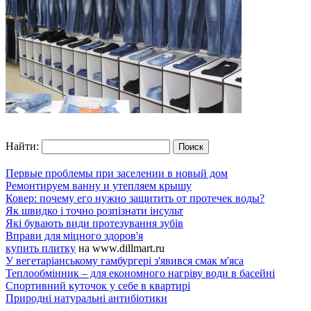
Найти:
Первые проблемы при заселении в новый дом
Ремонтируем ванну и утепляем крышу
Ковер: почему его нужно защитить от протечек воды?
Як швидко і точно розпізнати інсульт
Які бувають види протезування зубів
Вправи для міцного здоров'я
купить плитку
на www.dillmart.ru
У вегетаріанському гамбургері з'явився смак м'яса
Теплообмінник – для економного нагріву води в басейні
Спортивний куточок у себе в квартирі
Природні натуральні антибіотики