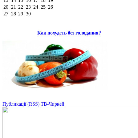
13
14
15
16
17
18
19
20
21
22
23
24
25
26
27
28
29
30
Как похудеть без голодания?
Публикації (RSS)
ТВ-Чиркей