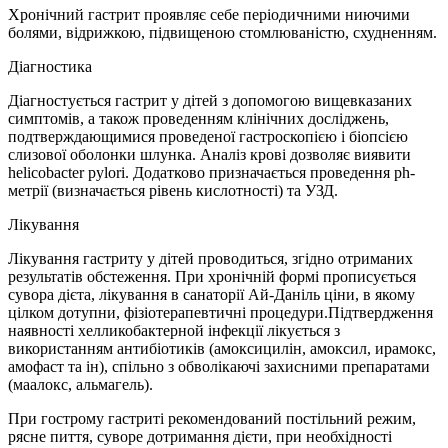
Хронічний гастрит проявляє себе періодичними ниючими
болями, відрижкою, підвищеною стомлюваністю, схудненням.
Діагностика
Діагностується гастрит у дітей з допомогою вищевказаних
симптомів, а також проведенням клінічних досліджень,
подтверждающимися проведеної гастроскопією і біопсією
слизової оболонки шлунка. Аналіз крові дозволяє виявити
helicobacter pylori. Додатково призначається проведення ph-
метрії (визначається рівень кислотності) та УЗД.
Лікування
Лікування гастриту у дітей проводиться, згідно отриманих
результатів обстеження. При хронічній формі прописується
сувора дієта, лікування в санаторії Ай-Даніль ціни, в якому
цілком дотупни, фізіотерапевтичні процедури.Підтвердження
наявності хелликобактерной інфекції лікується з
використанням антибіотиків (амоксицилін, амоксил, ирамокс,
амофаст та ін), спільно з обволікаючі захисними препаратами
(маалокс, альмагель).
При гострому гастриті рекомендований постільний режим,
рясне пиття, суворе дотримання дієти, при необхідності