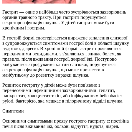
Гастрит — одне з найбільш часто зустрічаються захворювань
органів травного тракту. При гастриті порушується
секреторна функція шлунка. У дітей гастрит може бути
хронічним і гострим.
В гострій формі спостерігається виражене запалення слизової
з супроводжуються симптомами гострої болі в області шлунку,
нудотою, діареєю. В хронічній формі гастрит проявляється
періодичними рецидивами, з з'являється і зникає болем, як
правило, після вживання гострої, жирної їжі. Поступово
відбувається атрофування клітин слизової, порушується
секреторна функція шлунка, що може призвести в
майбутньому до розвитку виразки шлунка.
Розвиток гастриту у дітей може бути пов'язано з
перенесеними інфекційними захворюваннями: гепатит,
панкреатит, холецистит та ін, або інфікуванням helicobacter
pylori, бактерією, яка мешкає в пілоричному відділі шлунка.
Симптоми
Основними симптомами прояву гострого гастриту є: постійна
печія після вживання їжі, больові відчуття, нудота, діарея.