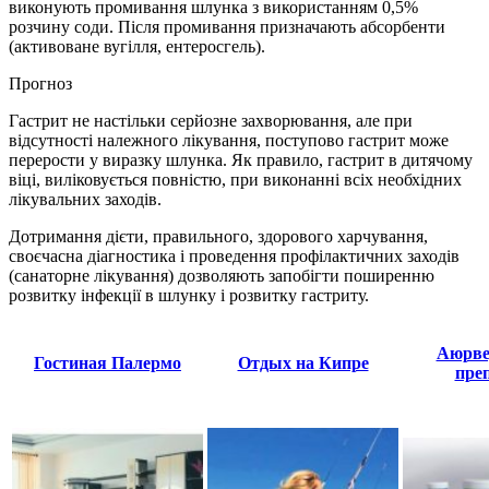
виконують промивання шлунка з використанням 0,5%
розчину соди. Після промивання призначають абсорбенти
(активоване вугілля, ентеросгель).
Прогноз
Гастрит не настільки серйозне захворювання, але при
відсутності належного лікування, поступово гастрит може
перерости у виразку шлунка. Як правило, гастрит в дитячому
віці, виліковується повністю, при виконанні всіх необхідних
лікувальних заходів.
Дотримання дієти, правильного, здорового харчування,
своєчасна діагностика і проведення профілактичних заходів
(санаторне лікування) дозволяють запобігти поширенню
розвитку інфекції в шлунку і розвитку гастриту.
Аюрве
Гостиная Палермо
Отдых на Кипре
пре