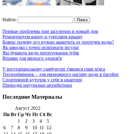
Найти:
Первые проблемы при заселении в новый дом
Ремонтируем ванну и утепляем крышу
Ковер: почему его нужно защитить от протечек воды?
Як швидко і точно розпізнати інсульт
Які бувають види протезування зубів
Вправи для міцного здоров'я
У вегетаріанському гамбургері з'явився смак м'яса
Теплообмінник – для економного нагріву води в басейні
Спортивний куточок у себе в квартирі
Природні натуральні антибіотики
Последние Материалы
Август 2022
Пн
Вт
Ср
Чт
Пт
Сб
Вс
1
2
3
4
5
6
7
8
9
10
11
12