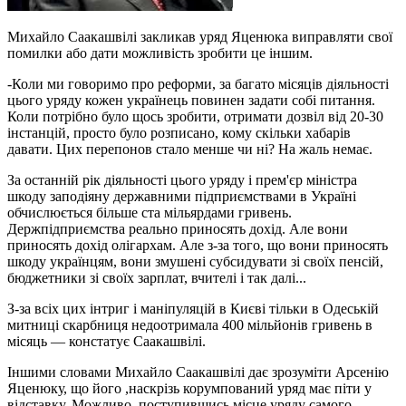
Михайло Саакашвілі закликав уряд Яценюка виправляти свої
помилки або дати можливість зробити це іншим.
-Коли ми говоримо про реформи, за багато місяців діяльності
цього уряду кожен українець повинен задати собі питання.
Коли потрібно було щось зробити, отримати дозвіл від 20-30
інстанцій, просто було розписано, кому скільки хабарів
давати. Цих перепонов стало менше чи ні? На жаль немає.
За останній рік діяльності цього уряду і прем'єр міністра
шкоду заподіяну державними підприємствами в Україні
обчислюється більше ста мільярдами гривень.
Держпідприємства реально приносять дохід. Але вони
приносять дохід олігархам. Але з-за того, що вони приносять
шкоду українцям, вони змушені субсидувати зі своїх пенсій,
бюджетники зі своїх зарплат, вчителі і так далі...
З-за всіх цих інтриг і маніпуляцій в Києві тільки в Одеській
митниці скарбниця недоотримала 400 мільйонів гривень в
місяць — констатує Саакашвілі.
Іншими словами Михайло Саакашвілі дає зрозуміти Арсенію
Яценюку, що його ,наскрізь корумпований уряд має піти у
відставку. Можливо, поступившись місце уряду самого