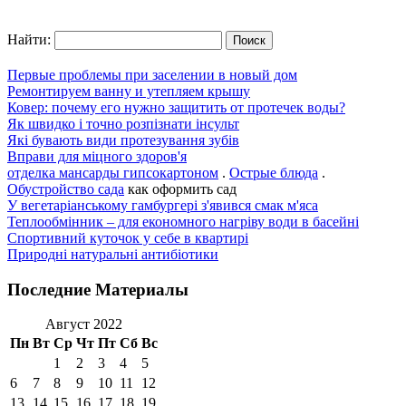
Найти:
Первые проблемы при заселении в новый дом
Ремонтируем ванну и утепляем крышу
Ковер: почему его нужно защитить от протечек воды?
Як швидко і точно розпізнати інсульт
Які бувають види протезування зубів
Вправи для міцного здоров'я
отделка мансарды гипсокартоном
.
Острые блюда
.
Обустройство сада
как оформить сад
У вегетаріанському гамбургері з'явився смак м'яса
Теплообмінник – для економного нагріву води в басейні
Спортивний куточок у себе в квартирі
Природні натуральні антибіотики
Последние Материалы
Август 2022
Пн
Вт
Ср
Чт
Пт
Сб
Вс
1
2
3
4
5
6
7
8
9
10
11
12
13
14
15
16
17
18
19