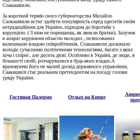
Соакашвили.
За короткий термін свого губернаторства Михайло
Саокашвили встиг здобути популярність серед одеситів своїм
нетрадиційним для України, підходом до боротьби з
корупцією. ( З ним не порешаешь, як звикли братки). Залучив
в апарат керування областю молодих , незіпсованих
колишньою владою співробітників. Соакашвили досконало
володіє сучасними політичними технологіями, багато з яких
хоча і спірні , але досить дієві. Особливо в Україні, де люди, в
більшості своїй, розчарувалися в будь-яких владах.А
враховуючи його не малий досвід державного управління,
Саакашвілі стає реальним претендентом на посаду голови
уряду України.
Аюрве
Гостиная Палермо
Отдых на Кипре
пре