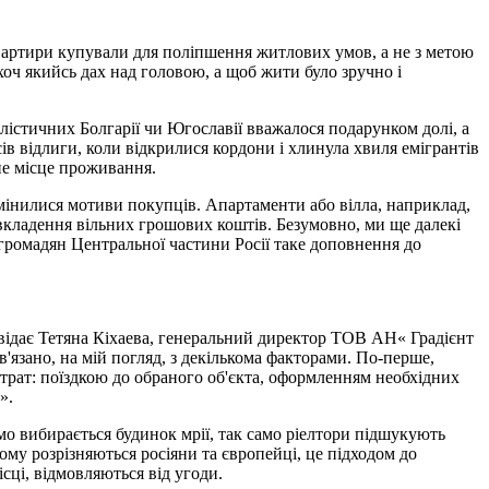
квартири купували для поліпшення житлових умов, а не з метою
оч якийсь дах над головою, а щоб жити було зручно і
алістичних Болгарії чи Югославії вважалося подарунком долі, а
сів відлиги, коли відкрилися кордони і хлинула хвиля емігрантів
йне місце проживання.
змінилися мотиви покупців. Апартаменти або вілла, наприклад,
е вкладення вільних грошових коштів. Безумовно, ми ще далекі
я громадян Центральної частини Росії таке доповнення до
повідає Тетяна Кіхаева, генеральний директор ТОВ АН« Градієнт
в'язано, на мій погляд, з декількома факторами. По-перше,
итрат: поїздкою до обраного об'єкта, оформленням необхідних
».
мо вибирається будинок мрії, так само ріелтори підшукують
чому розрізняються росіяни та європейці, це підходом до
сці, відмовляються від угоди.