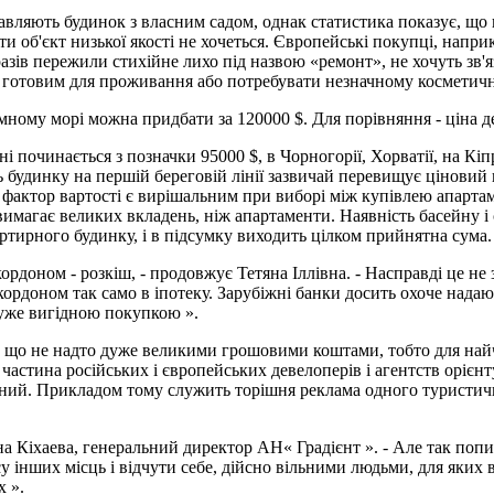
вляють будинок з власним садом, однак статистика показує, що в р
 об'єкт низької якості не хочеться. Європейські покупці, наприкл
 разів пережили стихійне лихо під назвою «ремонт», не хочуть зв
и готовим для проживання або потребувати незначному косметич
ному морі можна придбати за 120000 $. Для порівняння - ціна де
і починається з позначки 95000 $, в Чорногорії, Хорватії, на Кіпр
 будинку на першій береговій лінії зазвичай перевищує ціновий п
фактор вартості є вирішальним при виборі між купівлею апартаме
магає великих вкладень, ніж апартаменти. Наявність басейну і с
ртирного будинку, і в підсумку виходить цілком прийнятна сума.
рдоном - розкіш, - продовжує Тетяна Іллівна. - Насправді це не 
кордоном так само в іпотеку. Зарубіжні банки досить охоче надаю
дуже вигідною покупкою ».
що не надто дуже великими грошовими коштами, тобто для найчис
а частина російських і європейських девелоперів і агентств орієн
ьний. Прикладом тому служить торішня реклама одного туристичн
на Кіхаева, генеральний директор АН« Градієнт ». - Але так попи
 інших місць і відчути себе, дійсно вільними людьми, для яких в
х ».