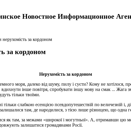
инское Новостное Информационное Аген
 нерухомість за кордоном
ть за кордоном
Нерухомість за кордоном
емного моря, далеко від шуму, пилу і суєти? Кому не хотілося, п
, вдихнути інше повітря, спробувати іншу мову на смак ... Жага 
удуть тільки твоїми.
ні тільки слабкою есенцією псевдопутешествій по величезній і, д
залишалися там, де народилися, з тією лише різницею, що одна ге
я як там, за межами «широкої і могутньої». А, отримавши цю мож
родовжують залишатися громадянами Росії.