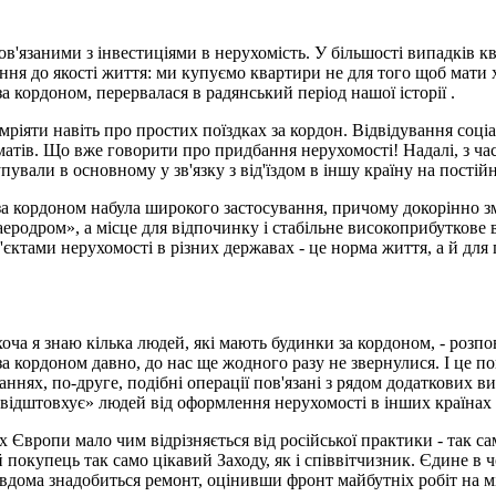
в'язаними з інвестиціями в нерухомість. У більшості випадків 
ння до якості життя: ми купуємо квартири не для того щоб мати х
 кордоном, перервалася в радянський період нашої історії .
ріяти навіть про простих поїздках за кордон. Відвідування соці
ломатів. Що вже говорити про придбання нерухомості! Надалі, з ча
упували в основному у зв'язку з від'їздом в іншу країну на пості
 за кордоном набула широкого застосування, причому докорінно 
й аеродром», а місце для відпочинку і стабільне високоприбутков
б'єктами нерухомості в різних державах - це норма життя, а й дл
хоча я знаю кілька людей, які мають будинки за кордоном, - роз
за кордоном давно, до нас ще жодного разу не звернулися. І це по
ннях, по-друге, подібні операції пов'язані з рядом додаткових в
«відштовхує» людей від оформлення нерухомості в інших країнах 
Європи мало чим відрізняється від російської практики - так са
й покупець так само цікавий Заходу, як і співвітчизник. Єдине в 
 вдома знадобиться ремонт, оцінивши фронт майбутніх робіт на мі