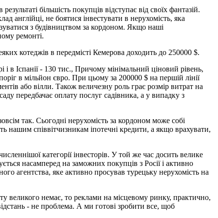
езультаті більшість покупців відступає від своїх фантазій.
ад англійці, не боятися інвестувати в нерухомість, яка
'язуватися з будівництвом за кордоном. Якщо наші
ному ремонті.
яких котеджів в передмісті Кемерова доходить до 250000 $.
і і в Іспанії - 130 тис., Причому мінімальний ціновий рівень,
оріг в мільйон євро. При цьому за 200000 $ на першій лінії
нтів або вілли. Також величезну роль грає розмір витрат на
аду передбачає оплату послуг садівника, а у випадку з
зовсім так. Сьогодні нерухомість за кордоном може собі
ть нашим співвітчизникам іпотечні кредити, а якщо врахувати,
леннішої категорії інвесторів. У той же час досить велике
тується насамперед на заможних покупців з Росії і активно
ого агентства, яке активно просував турецьку нерухомість на
ту великого немає, то реклами на місцевому ринку, практично,
ідстань - не проблема. А ми готові зробити все, щоб