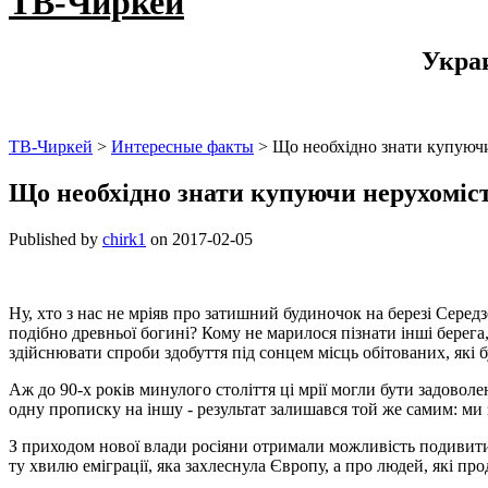
ТВ-Чиркей
Укра
ТВ-Чиркей
>
Интересные факты
>
Що необхідно знати купуючи
Що необхідно знати купуючи нерухоміс
Published by
chirk1
on
2017-02-05
Ну, хто з нас не мріяв про затишний будиночок на березі Середз
подібно древньої богині? Кому не марилося пізнати інші берега
здійснювати спроби здобуття під сонцем місць обітованих, які б
Аж до 90-х років минулого століття ці мрії могли бути задоволе
одну прописку на іншу - результат залишався той же самим: ми 
З приходом нової влади росіяни отримали можливість подивитис
ту хвилю еміграції, яка захлеснула Європу, а про людей, які п