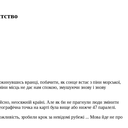
тство
рокинувшись вранці, побачити, як сонце встає з піни морської,
зміни місць не дає нам спокою, змушуючи знову і знову
ійсно, неосяжній країні. Але як би не прагнули люди змінити
ографічна точка на карті була вище або нижче 47 паралелі.
ливість, зробили крок за невідомі рубежі ... Мова йде не про