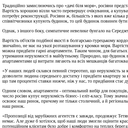
Традиційно замислюючись про «дачі біля моря», росіяни предста
Вартість хорошою вілли часто перевершує очікування, а купувати
потребує реконструкції. Росіяни ж, більшість з яких вже кілька
співвітчизники купують будинок, то цей будинок повинен бут
Однак, з іншого боку, симпатичне невелике бунгало на Середзем
Вартість об'єктів подібної якості в болгарсько-турецькому кордон
звичайно, не має на увазі розташування у кромки моря. Вартість
можна придбати гарні апартаменти. Таким чином, для багатьох 
утримання нерухомості в майбутньому. Природно, що будинок ви
апартаментами ці витрати лягають на всіх мешканців багатоква
«У наших людей склався певний стереотип, що нерухомість за ко
дозволити людина середнього достатку і придбати квартиру за 
що там процентні ставки нижче, ніж у нас, то придбання стає 
Одним словом, апартаменти - оптимальний вибір для покупців, 
число росіян купує нерухомість бізнес- і еліт-класу. Тому значн
освоює наш ринок, причому не тільки столичний, а й регіонал
наш ринок.
«Пропозиції від зарубіжних агентств є завжди, продовжує Тетя
немає. Але дуже б хотілося, щоб наші люди змогли оцінити красу
потенційним клієнтам було добре і комфортно на теплих берега