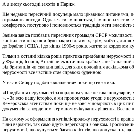
А я знову сьогодні захотів в Париж.
Ще недавно пересічний покупець мало цікавився питаннями, по
отримання вигоди. Однак часи змінюються, і змінюється ставле
комфортно, поступово і поновлюється традиція мати власність за
Залізна завіса позбавив пересічних громадян СРСР можливості м
капіталістичні країни були закриті для всіх, крім, мабуть, дип
до Ізраїлю і США, і до кінця 1990-х років, житло за кордоном к
Тільки в останні кілька років практика придбання нерухомості
у Франції, Іспанії, Англії чи екзотичних країнах - не "запасни
від британців чи скандинавів, для яких володіння декількома о
нерухомості все частіше стає справою буденною.
У нас в Сибіру подібні «вкладення» поки що екзотика.
«Придбання нерухомості за кордоном у нас не таке популярне, 
». - За всю нашу історію, а ми пропонуємо угоди з нерухомості 
Кемеровська агентствам поки ще не зовсім довіряють в цих пита
документів за кордоном, терміном очікування рішення. Все це 
На самому ж оформлення купівлі-продажу нерухомості в країнах 
гідні варіанти, так само йдуть переговори з банком. І російськи
нерухомості, що купується: багато клієнтів, що допускають, що