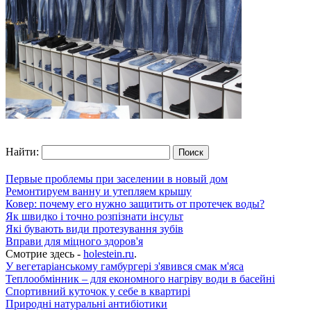
Найти:
Первые проблемы при заселении в новый дом
Ремонтируем ванну и утепляем крышу
Ковер: почему его нужно защитить от протечек воды?
Як швидко і точно розпізнати інсульт
Які бувають види протезування зубів
Вправи для міцного здоров'я
Смотрие здесь -
holestein.ru
.
У вегетаріанському гамбургері з'явився смак м'яса
Теплообмінник – для економного нагріву води в басейні
Спортивний куточок у себе в квартирі
Природні натуральні антибіотики