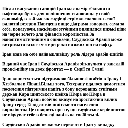
Після скасування санкцій Іран має намір збільшити
нафтовидобуток для поліпшення становища у своїй
економіці, в той час як саудівці стрімко спалюють свої
валютні резерви.
Наведена вище діаграма говорить сама за
себе, показуючи, наскільки згубними виявилися низькі ціни
на чорне золото для фінансів королівства.
За
найоптимістичнішими оцінками, Саудівська Аравія може
витримати всього чотири роки низьких цін на нафту.
Іран взяв на себе найважливішу роль лідера арабів-шиїтів
В даний час Іран і Саудівська Аравія зіткнулися у запеклій
проксі-війну на двох фронтах — в Сирії та Ємені.
Іран користується підтримкою більшості шиїтів в Іраку і
Хезболли в Лівані.
Більш того, Тегерану вдалося домогтися
посилення підтримки навіть з боку керованих сунітами
держав.
Кара шиїтського шейха Німра ан-Німра в
Саудівській Аравії побічно вказує на зростаючий вплив
Ірану серед 15 відсотків шиїтського населення
королівства.
Це говорить про те, що саудівське керівництво
не відчуває себе в безпеці навіть на своїй землі.
Саудівська Аравія не зможе перемогти Іран у випадку