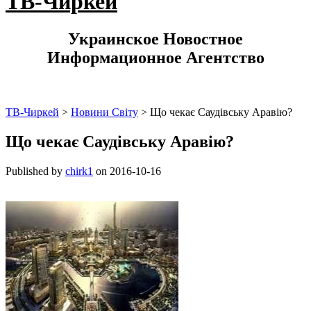
ТВ-Чиркей
Украинское Новостное
Информационное Агентство
ТВ-Чиркей
>
Новини Світу
>
Що чекає Саудівську Аравію?
Що чекає Саудівську Аравію?
Published by
chirk1
on
2016-10-16