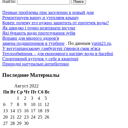
Найти:
Первые проблемы при заселении в новый дом
Ремонтируем ванну и утепляем крышу
Ковер: почему его нужно защитить от протечек воды?
Як швидко і точно розпізнати інсульт
Які бувають види протезування зубів
Вправи для міцного здоров'я
замена подшипников в турбине
. По данным
yurist21.ru
.
У вегетаріанському гамбургері з'явився смак м'яса
Теплообмінник – для економного нагріву води в басейні
Спортивний куточок у себе в квартирі
Природні натуральні антибіотики
Последние Материалы
Август 2022
Пн
Вт
Ср
Чт
Пт
Сб
Вс
1
2
3
4
5
6
7
8
9
10
11
12
13
14
15
16
17
18
19
20
21
22
23
24
25
26
27
28
29
30