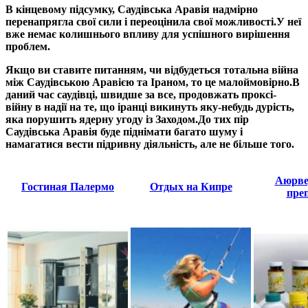
В кінцевому підсумку, Саудівська Аравія надмірно
перенапрягла свої сили і переоцінила свої можливості.
У неї
вже немає колишнього впливу для успішного вирішення
проблем.
Якщо ви ставите питанням, чи відбудеться тотальна війна
між Саудівською Аравією та Іраном, то це малоймовірно.
В
даний час саудівці, швидше за все, продовжать проксі-
війну в надії на те, що іранці викинуть яку-небудь дурість,
яка порушить ядерну угоду із Заходом.
До тих пір
Саудівська Аравія буде піднімати багато шуму і
намагатися вести підривну діяльність, але не більше того.
Аюрве
Гостиная Палермо
Отдых на Кипре
пре