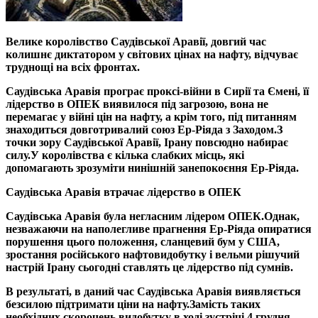
Велике королівство Саудівської Аравії, довгий час
колишнє диктатором у світових цінах на нафту, відчуває
труднощі на всіх фронтах.
Саудівська Аравія програє проксі-війни в Сирії та Ємені, її
лідерство в ОПЕК виявилося під загрозою, вона не
перемагає у війні цін на нафту, а крім того, під питанням
знаходиться довготривалий союз Ер-Ріяда з Заходом.
З
точки зору Саудівської Аравії, Ірану повсюдно набирає
силу.
У королівства є кілька слабких місць, які
допомагають зрозуміти нинішній занепокоєння Ер-Ріяда.
Саудівська Аравія втрачає лідерство в ОПЕК
Саудівська Аравія була негласним лідером ОПЕК.
Однак,
незважаючи на наполегливе прагнення Ер-Ріяда опиратися
порушення цього положення, сланцевий бум у США,
зростання російського нафтовидобутку і вельми рішучий
настрій Ірану сьогодні ставлять це лідерство під сумнів.
В результаті, в даний час Саудівська Аравія виявляється
безсилою підтримати ціни на нафту.
Замість таких
необхідних скорочень видобутку в ході зустрічі 4 грудня