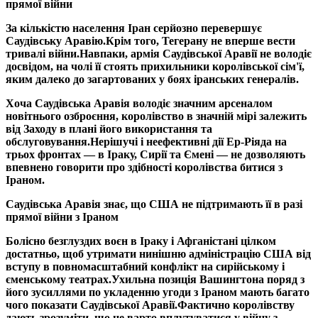
прямої війни
За кількістю населення Іран серйозно перевершує
Саудівську Аравію.
Крім того, Тегерану не вперше вести
тривалі війни.
Навпаки, армія Саудівської Аравії не володіє
досвідом, на чолі її стоять прихильники королівської сім'ї,
яким далеко до загартованих у боях іранських генералів.
Хоча Саудівська Аравія володіє значним арсеналом
новітнього озброєння, королівство в значній мірі залежить
від Заходу в плані його використання та
обслуговування.
Нерішучі і неефективні дії Ер-Ріяда на
трьох фронтах — в Іраку, Сирії та Ємені — не дозволяють
впевнено говорити про здібності королівства битися з
Іраном.
Саудівська Аравія знає, що США не підтримають її в разі
прямої війни з Іраном
Болісно безглуздих воєн в Іраку і Афганістані цілком
достатньо, щоб утримати нинішню адміністрацію США від
вступу в повномасштабний конфлікт на сирійському і
єменському театрах.
Ухильна позиція Вашингтона поряд з
його зусиллями по укладенню угоди з Іраном мають багато
чого показати Саудівської Аравії.
Фактично королівству
дають зрозуміти, що не варто вплутуватися у війну з