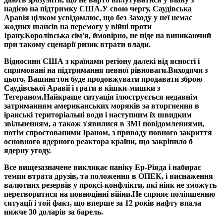
надією на підтримку США.
У свою чергу, Саудівська
Аравія цілком усвідомлює, що без Заходу у неї немає
жодних шансів на перемогу у війні проти
Ірану.Королівська сім'я, ймовірно, не піде на виникаючий
при такому сценарії ризик втрати влади.
Відносини США з країнами регіону далекі від ясності і
спрямовані на підтримання певної рівноваги.
Виходячи з
цього, Вашингтон буде продовжувати продавати зброю
Саудівської Аравії і грати в кішки-мишки з
Тегераном.
Найкраще ситуація ілюструється недавнім
затриманням американських моряків за вторгнення в
іранські територіальні води і наступним їх швидким
звільненням, а також з'явилися в ЗМІ повідомленнями,
потім спростованими Іраном, з приводу повного закриття
основного ядерного реактора країни, що закріпило б
ядерну угоду.
Все вищезазначене викликає паніку Ер-Ріяда і набирає
темпи втрата друзів, та положення в ОПЕК, і виснаження
валютних резервів у проксі-конфлікти, які ніяк не зможуть
перетворитися на повноцінні війни.
Не сприяє поліпшенню
ситуації і той факт, що вперше за 12 років нафту впала
нижче 30 доларів за барель.