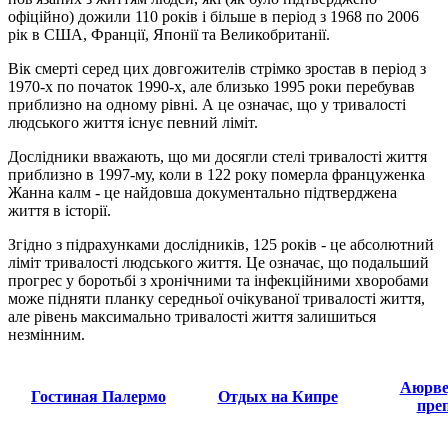
офіційно) дожили 110 років і більше в період з 1968 по 2006
рік в США, Франції, Японії та Великобританії.
Вік смерті серед цих довгожителів стрімко зростав в період з
1970-х по початок 1990-х, але близько 1995 роки перебував
приблизно на одному рівні. А це означає, що у тривалості
людського життя існує певний ліміт.
Дослідники вважають, що ми досягли стелі тривалості життя
приблизно в 1997-му, коли в 122 року померла француженка
Жанна калм - це найдовша документально підтверджена
життя в історії.
Згідно з підрахунками дослідників, 125 років - це абсолютний
ліміт тривалості людського життя. Це означає, що подальший
прогрес у боротьбі з хронічними та інфекційними хворобами
може підняти планку середньої очікуваної тривалості життя,
але рівень максимально тривалості життя залишиться
незмінним.
Аюрве
Гостиная Палермо
Отдых на Кипре
пре