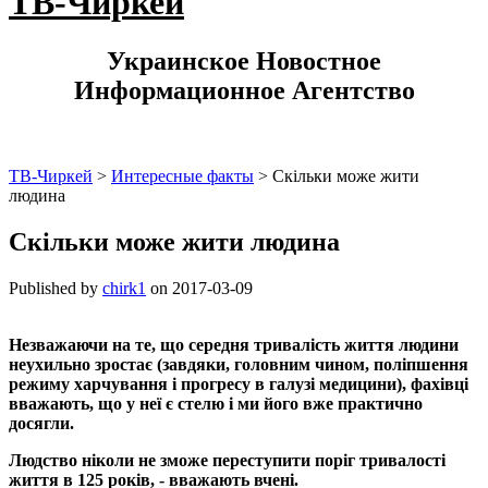
ТВ-Чиркей
Украинское Новостное
Информационное Агентство
ТВ-Чиркей
>
Интересные факты
>
Скільки може жити
людина
Скільки може жити людина
Published by
chirk1
on
2017-03-09
Незважаючи на те, що середня тривалість життя людини
неухильно зростає (завдяки, головним чином, поліпшення
режиму харчування і прогресу в галузі медицини), фахівці
вважають, що у неї є стелю і ми його вже практично
досягли.
Людство ніколи не зможе переступити поріг тривалості
життя в 125 років, - вважають вчені.