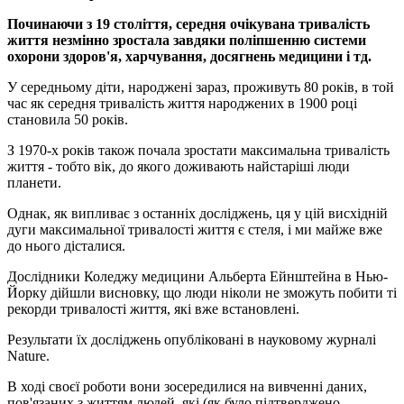
Починаючи з 19 століття, середня очікувана тривалість
життя незмінно зростала завдяки поліпшенню системи
охорони здоров'я, харчування, досягнень медицини і тд.
У середньому діти, народжені зараз, проживуть 80 років, в той
час як середня тривалість життя народжених в 1900 році
становила 50 років.
З 1970-х років також почала зростати максимальна тривалість
життя - тобто вік, до якого доживають найстаріші люди
планети.
Однак, як випливає з останніх досліджень, ця у цій висхідній
дуги максимальної тривалості життя є стеля, і ми майже вже
до нього дісталися.
Дослідники Коледжу медицини Альберта Ейнштейна в Нью-
Йорку дійшли висновку, що люди ніколи не зможуть побити ті
рекорди тривалості життя, які вже встановлені.
Результати їх досліджень опубліковані в науковому журналі
Nature.
В ході своєї роботи вони зосередилися на вивченні даних,
пов'язаних з життям людей, які (як було підтверджено