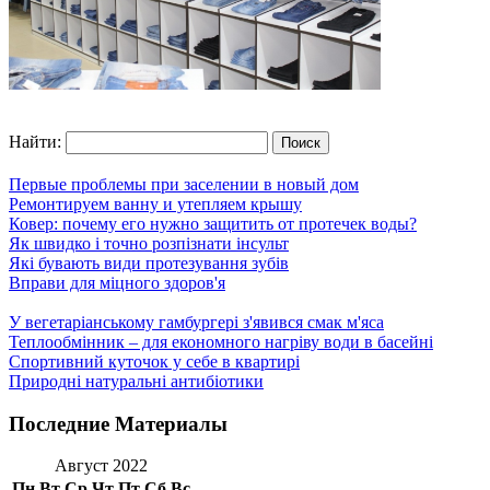
Найти:
Первые проблемы при заселении в новый дом
Ремонтируем ванну и утепляем крышу
Ковер: почему его нужно защитить от протечек воды?
Як швидко і точно розпізнати інсульт
Які бувають види протезування зубів
Вправи для міцного здоров'я
У вегетаріанському гамбургері з'явився смак м'яса
Теплообмінник – для економного нагріву води в басейні
Спортивний куточок у себе в квартирі
Природні натуральні антибіотики
Последние Материалы
Август 2022
Пн
Вт
Ср
Чт
Пт
Сб
Вс