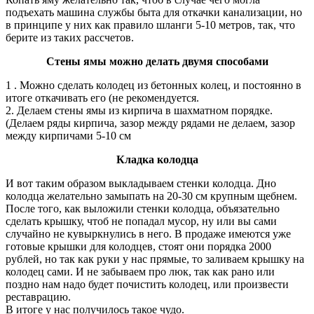
подъехать машина службы быта для откачки канализации, но
в принципе у них как правило шланги 5-10 метров, так, что
берите из таких рассчетов.
Стены ямы можно делать двумя способами
1 . Можно сделать колодец из бетонных колец, и постоянно в
итоге откачивать его (не рекомендуется.
2. Делаем стены ямы из кирпича в шахматном порядке.
(Делаем ряды кирпича, зазор между рядами не делаем, зазор
между кирпичами 5-10 см
Кладка колодца
И вот таким образом выкладываем стенки колодца. Дно
колодца желательно замыпать на 20-30 см крупным щебнем.
После того, как выложили стенки колодца, объязательно
сделать крышку, чтоб не попадал мусор, ну или вы сами
случайно не кувыркнулись в него. В продаже имеются уже
готовые крышки для колодцев, стоят они порядка 2000
рублей, но так как руки у нас прямые, то заливаем крышку на
колодец сами. И не забываем про люк, так как рано или
поздно нам надо будет почистить колодец, или произвести
реставрацию.
В итоге у нас получилось такое чудо.