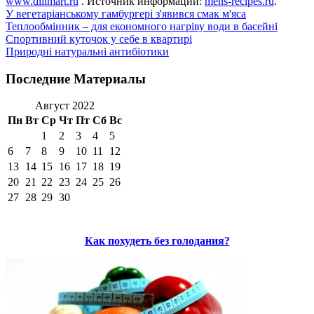
www.dillmart.ru
. Источник информации:
mens-recipes.ru
.
У вегетаріанському гамбургері з'явився смак м'яса
Теплообмінник – для економного нагріву води в басейні
Спортивний куточок у себе в квартирі
Природні натуральні антибіотики
Последние Материалы
Август 2022
Пн
Вт
Ср
Чт
Пт
Сб
Вс
1
2
3
4
5
6
7
8
9
10
11
12
13
14
15
16
17
18
19
20
21
22
23
24
25
26
27
28
29
30
Как похудеть без голодания?