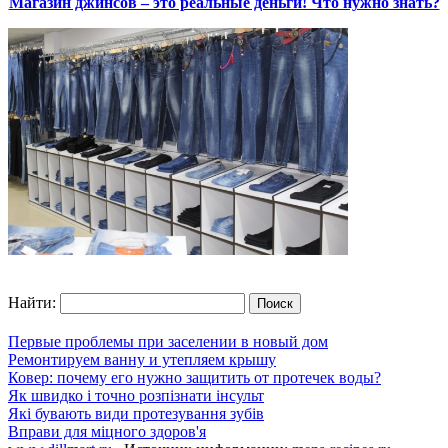
Магазин джинсов – это реальные деньги! Что нужно знать?
Найти:
Первые проблемы при заселении в новый дом
Ремонтируем ванну и утепляем крышу
Ковер: почему его нужно защитить от протечек воды?
Як швидко і точно розпізнати інсульт
Які бувають види протезування зубів
Вправи для міцного здоров'я