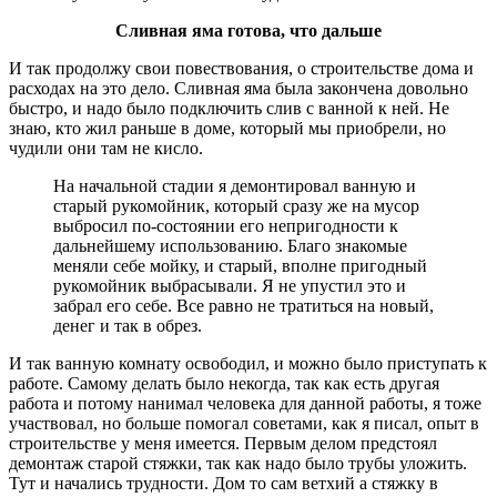
Сливная яма готова, что дальше
И так продолжу свои повествования, о строительстве дома и
расходах на это дело. Сливная яма была закончена довольно
быстро, и надо было подключить слив с ванной к ней. Не
знаю, кто жил раньше в доме, который мы приобрели, но
чудили они там не кисло.
На начальной стадии я демонтировал ванную и
старый рукомойник, который сразу же на мусор
выбросил по-состоянии его непригодности к
дальнейшему использованию. Благо знакомые
меняли себе мойку, и старый, вполне пригодный
рукомойник выбрасывали. Я не упустил это и
забрал его себе. Все равно не тратиться на новый,
денег и так в обрез.
И так ванную комнату освободил, и можно было приступать к
работе. Самому делать было некогда, так как есть другая
работа и потому нанимал человека для данной работы, я тоже
участвовал, но больше помогал советами, как я писал, опыт в
строительстве у меня имеется. Первым делом предстоял
демонтаж старой стяжки, так как надо было трубы уложить.
Тут и начались трудности. Дом то сам ветхий а стяжку в