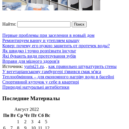
Найти:
Первые проблемы при заселении в новый дом
Ремонтируем ванну и утепляем крышу
Ковер: почему его нужно защитить от протечек воды?
Як швидко і точно розпізнати інсульт
Які бувають види протезування зубів
Вправи для міцного здоров'я
Источник:
yurist21.ru
. .
как правильно штукатурить стены
У вегетаріанському гамбургері з'явився смак м'яса
Теплообмінник – для економного нагріву води в басейні
Спортивний куточок у себе в квартирі
Природні натуральні антибіотики
Последние Материалы
Август 2022
Пн
Вт
Ср
Чт
Пт
Сб
Вс
1
2
3
4
5
6
7
8
9
10
11
12