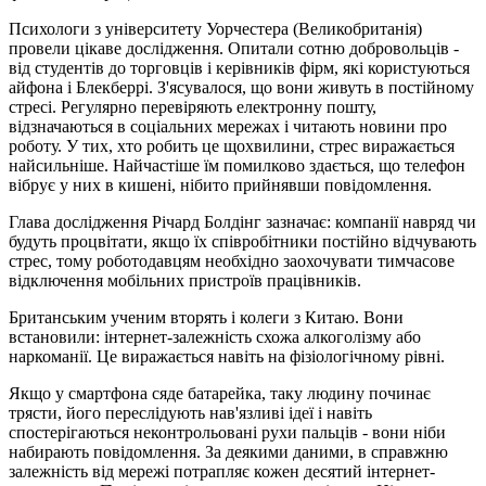
Психологи з університету Уорчестера (Великобританія)
провели цікаве дослідження. Опитали сотню добровольців -
від студентів до торговців і керівників фірм, які користуються
айфона і Блекберрі. З'ясувалося, що вони живуть в постійному
стресі. Регулярно перевіряють електронну пошту,
відзначаються в соціальних мережах і читають новини про
роботу. У тих, хто робить це щохвилини, стрес виражається
найсильніше. Найчастіше їм помилково здається, що телефон
вібрує у них в кишені, нібито прийнявши повідомлення.
Глава дослідження Річард Болдінг зазначає: компанії навряд чи
будуть процвітати, якщо їх співробітники постійно відчувають
стрес, тому роботодавцям необхідно заохочувати тимчасове
відключення мобільних пристроїв працівників.
Британським ученим вторять і колеги з Китаю. Вони
встановили: інтернет-залежність схожа алкоголізму або
наркоманії. Це виражається навіть на фізіологічному рівні.
Якщо у смартфона сяде батарейка, таку людину починає
трясти, його переслідують нав'язливі ідеї і навіть
спостерігаються неконтрольовані рухи пальців - вони ніби
набирають повідомлення. За деякими даними, в справжню
залежність від мережі потрапляє кожен десятий інтернет-