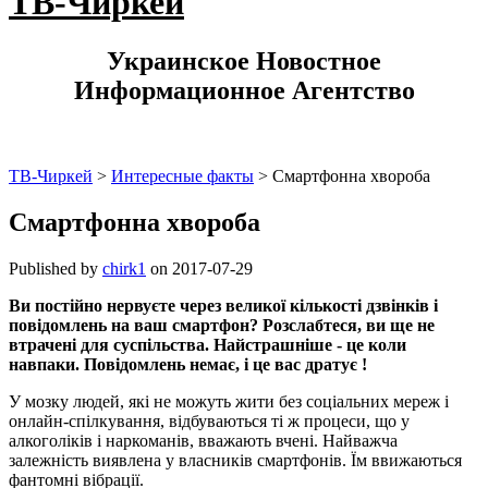
ТВ-Чиркей
Украинское Новостное
Информационное Агентство
ТВ-Чиркей
>
Интересные факты
>
Смартфонна хвороба
Смартфонна хвороба
Published by
chirk1
on
2017-07-29
Ви постійно нервуєте через великої кількості дзвінків і
повідомлень на ваш смартфон? Розслабтеся, ви ще не
втрачені для суспільства. Найстрашніше - це коли
навпаки. Повідомлень немає, і це вас дратує !
У мозку людей, які не можуть жити без соціальних мереж і
онлайн-спілкування, відбуваються ті ж процеси, що у
алкоголіків і наркоманів, вважають вчені. Найважча
залежність виявлена у власників смартфонів. Їм ввижаються
фантомні вібрації.