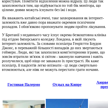
користувач. Помітити відхилення можна відразу. Ці люди так
захоплюються тим, що відбувається по той бік монітора, що
цілими днями можуть існувати без їжі і води.
Як вважають китайські вчені, таке захворювання як інтернет-
залежність вже давно пора вважати окремим психічним
розладом. І обов'язково пропонувати людям пройти лікування.
У Британії з недавнього часу існує окрема безкоштовна клініка
під егідою Імперського коледжу Лондона, в якій лікують
інтернет-залежність. За словами психіатра Генрієтти Боудон
Джонс, в переважній більшості випадків до них звертаються
геймери. Люди, які так захопилися комп'ютерними іграми, що
зовсім втратили зв'язок зі світом - закинули навчання і навіть
розлучилися, щоб ніщо не заважало їх пристрасті. Як каже
психіатр, її пацієнтів легко впізнати - ці люди смертельно
втомлюються, але ніяк не можуть перестати грати ночами.
Аюрве
Гостиная Палермо
Отдых на Кипре
пре