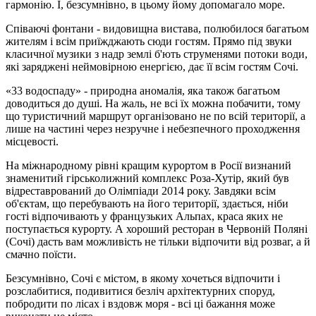
гармонію. І, безсумнівно, в цьому йому допомагало море.
Співаючі фонтани - видовищна вистава, полюбилося багатьом
жителям і всім приїжджають сюди гостям. Прямо під звуки
класичної музики з надр землі б'ють струменями потоки води,
які заряджені неймовірною енергією, дає її всім гостям Сочі.
«33 водоспаду» - природна аномалія, яка також багатьом
доводиться до душі. На жаль, не всі їх можна побачити, тому
що туристичний маршрут організовано не по всій території, а
лише на частині через незручне і небезпечного проходження
місцевості.
На міжнародному рівні кращим курортом в Росії визнаний
знаменитий гірськолижний комплекс Роза-Хутір, який був
відреставрований до Олімпіади 2014 року. Завдяки всім
об'єктам, що перебувають на його території, здається, ніби
гості відпочивають у французьких Альпах, краса яких не
поступається курорту. А хороший ресторан в Червоній Поляні
(Сочі) дасть вам можливість не тільки відпочити від розваг, а й
смачно поїсти.
Безсумнівно, Сочі є містом, в якому хочеться відпочити і
розслабитися, подивитися безліч архітектурних споруд,
побродити по лісах і вздовж моря - всі ці бажання може