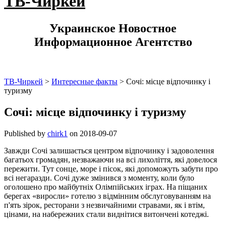
ТВ-Чиркей
Украинское Новостное
Информационное Агентство
ТВ-Чиркей
>
Интересные факты
>
Сочі: місце відпочинку і
туризму
Сочі: місце відпочинку і туризму
Published by
chirk1
on
2018-09-07
Завжди Сочі залишається центром відпочинку і задоволення
багатьох громадян, незважаючи на всі лихоліття, які довелося
пережити. Тут сонце, море і пісок, які допоможуть забути про
всі негаразди. Сочі дуже змінився з моменту, коли було
оголошено про майбутніх Олімпійських іграх. На піщаних
берегах «виросли» готелю з відмінним обслуговуванням на
п'ять зірок, ресторани з незвичайними стравами, як і втім,
цінами, на набережних стали виднітися витончені котеджі.