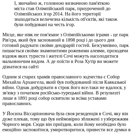
І, звичайно ж, головною визначною пам'яткою
міста став Олімпійський парк, приурочений до
Олімпійських ігор 2014. На його території
знаходиться величезна кількість об'єктів, які також
були побудовані на честь ігор.
Місце, яке ніяк не пов'язане з Олімпійськими іграми - це парк
Рів'єра, який був заснований в 1898 році і до цього дня
готовий радувати своїми дендрарій гостей. Безсумнівно, парк
пишається своїми знаменитими рожевими алеями, проходячи
вздовж яких туристи і жителі Сочі можуть насолодитися
мальовничим видом. А де поїсти в Роза Хутір ви можете
дізнатися на сайті
Одним зі старих храмів православного зодчества є Собор
Михайла Архангела, який був побудований після Кавказької
війни. Однак добудувати в строк його все-таки не вдалося, у
зв'язку з початком російсько-турецької війни. В результаті
лише в 1891 році собор освятили за всіма уставами
православних.
У Йосипа Віссаріоновича була своя резиденція в Сочі, яку він
дуже плекав, тому що був неймовірно зближені з узбережжям
Чорного моря. Сюди він приїздив, коли йому необхідно було
емоційно заспокоїтися, умиротворитися, привести все думки в