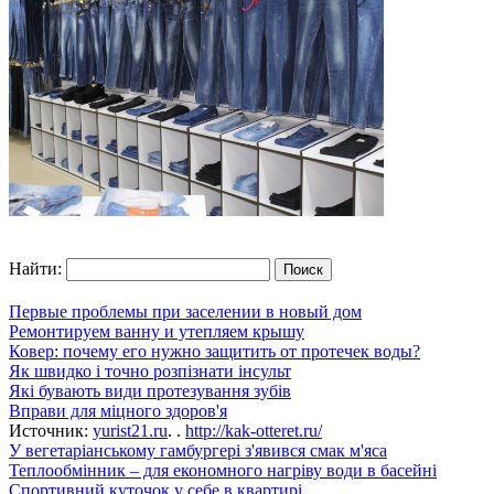
Найти:
Первые проблемы при заселении в новый дом
Ремонтируем ванну и утепляем крышу
Ковер: почему его нужно защитить от протечек воды?
Як швидко і точно розпізнати інсульт
Які бувають види протезування зубів
Вправи для міцного здоров'я
Источник:
yurist21.ru
. .
http://kak-otteret.ru/
У вегетаріанському гамбургері з'явився смак м'яса
Теплообмінник – для економного нагріву води в басейні
Спортивний куточок у себе в квартирі