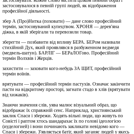
застосовувати. Кожне слово містить цілком певний образ і
застосовувалося в певній групі людей, як відображення
професійної діяльності.
збер А (Про)Нитка (поховати) — дане слово професійний
термін, застосовуваний купецтвом. ХРОНЯ — дерев'яна
діжка, в якій зберігали та перевозили товар.
зберегти — позбавити від впливу БЕРА. БЕРом називали
стихійний Дух, який проявлявся в разбуженном ведмедя
(медвель-шатун). БАРЛІГ — БЕРаЛОГово. Професійний
термін Волхвів і Жерців.
захистити — заховати кого-небудь ЗА ЩИТ, професійний
термін воїнів.
врятувати — професійний термін пастухів. Означає закінчити
пасти на відкритому просторі, загнати стадо в хлів (врятувати
від хижаків).
Знаючи значення слів, уява малює візуальний образ, що
відображає їх справжній сенс. Наприклад, християнський
заклик Спаси і збережи. Ходять вільні люди, що живуть по
Совісті і раптом хтось шандарахає їх по голові ідеологією
(иуделогией) і вони починають закликати невідомо кого —
Спаси і збережи. З'являється батіг, який заганяє людей у якесь