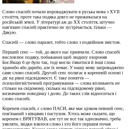
Слово спасибі почали впроваджувати в руська мова з XVII
століття, проте така подяка довго не приживалася на
російській землі. У літературі аж до ХХ століття, штучно
нав'язане спасибі практично не зустрічається, тільки —
Дякую.
Спасибі — слово паразит, тобто слово з подвійним змістом.
Перший сенс — той, до якого нас привчили. Слово спасибі
висловлює подяку, побажання щоб людину охороняв
Бог.Якщо б це було так, тоді могли з'явитися й інші слова
хранибо або дарибо, але їх немає. У нашу мову запроваджено
саме слово спасибі. Другий сенс полягає в кореневій основі і
діє на рівні підсвідомості. Є таке поняття —
психолінгвістичний програмування — слова впливають не
стільки на свідомому, скільки на підсвідомому рівні,
визначаючи поведінку і долю. До таких слів відноситься і
слово спасибі.
Коренем спасибі, є слово ПАСИ, яке має цілком певний сенс,
пов'язаний з вівцями і пастухом. Хтось може сказати, що
коренем є ВРЯТУВАВ, але тут не все так однозначно, треба
уявляти, звідки взялося слово і хто його першим почав