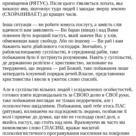
приміщення (РЯТУЄ). Після цього з'являється лопата, яка
викопує яму, зіштовхує туди людей і закидає зверху землею
(СХОРАНИВАЕТ) до кращих часів.
Інша ситуація — ви робите комусь послугу, а замість слів
вдячності вам заявляють — Ви баран (вівця) і над Вами
повинен бути хороший пастух, який зажене Вас у хлів,
обмеживши вашу свободу. Або по іншому — Ви раб і вам
бажають мати дбайливого господаря. Звичайно, у
рабовласницькому суспільстві, в середовищі рабів, таке
побажання було б зустрінута розумінням. Навіть у суспільстві,
де державною релігією є християнство, засноване на
твердженні, що людина — раб Божий, таке побажання лише
затвердить існуючий порядок речей.Власне, представники
християнства і ввели в ужиток слово спасибі.
Але в суспільстві вільних людей і усвідомлених особистостей,
готових взяти відповідальність за СВОЮ долю в СВОЇ руки,
таке побажання виглядає не тільки недоречним, але і
психологічно шкідливим. Побажання, щоб тебе хтось ПАС
(рятував), впливаючи на підсвідомість людини, позбавляє її
волі і привчає до думки, що він не господар своєї долі, а
якийсь пастух, що стоїть над ним. Враховуючи як часто ми
вимовляємо слово СПАСИБІ, вражає масштаб
психолінгвістичного програмування населення на покірливе