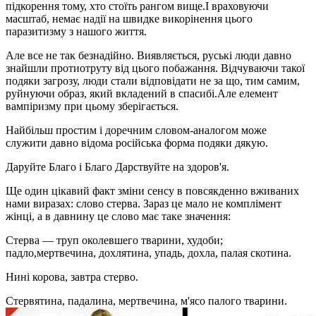
підкорення тому, хто стоїть рангом вище.І враховуючи
масштаб, немає надії на швидке викорінення цього
паразитизму з нашого життя.
Але все не так безнадійно. Виявляється, руські люди давно
знайшли протиотруту від цього побажання. Відчуваючи такої
подяки загрозу, люди стали відповідати не за що, тим самим,
руйнуючи образ, який вкладений в спасибі.Але елемент
вампіризму при цьому зберігається.
Найбільш простим і доречним словом-аналогом може
служити давно відома російська форма подяки дякую.
Даруйте Благо і Благо Дарствуйте на здоров'я.
Ще один цікавий факт зміни сенсу в повсякденно вживаних
нами виразах: слово стерва. Зараз це мало не комплімент
жінці, а в давнину це слово має таке значення:
Стерва — труп околевшего тварини, худоби;
падло,мертвечина, дохлятина, упадь, дохла, палая скотина.
Нині корова, завтра стерво.
Стервятина, падалина, мертвечина, м'ясо палого тварини.