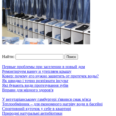
Найти:
Первые проблемы при заселении в новый дом
Ремонтируем ванну и утепляем крышу
Ковер: почему его нужно защитить от протечек воды?
Як швидко і точно розпізнати інсульт
Які бувають види протезування зубів
Вправи для міцного здоров'я
У вегетаріанському гамбургері з'явився смак м'яса
Теплообмінник – для економного нагріву води в басейні
Спортивний куточок у себе в квартирі
Природні натуральні антибіотики