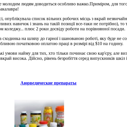
е молодим людям доводиться особливо важко.Приміром, для того,
акалавра!
сі, опублікувала список вільних робочих місць з вкрай незвичай
ливих навичок і знань на такій позиції все-таки не потрібно), т
 коледжу... плюс 2 роки досвіду роботи на порівнянної посади.
ходинка на шляху до гарної і шанованою роботі, яку буде не со
абливою початковою оплатою праці в розмірі від $10 на годину.
ькі умови найму для тих, хто тільки починає свою кар'єру, але в
 вкрай висока. Дійсно, рівень безробіття серед випускників шкіл
Аюрведические препараты