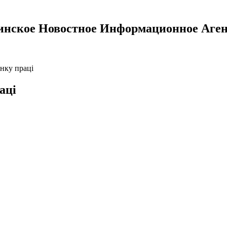
инское Новостное Информационное Аген
нку праці
аці