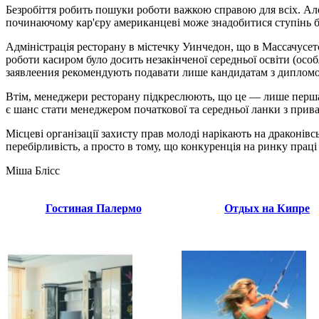
Безробіття робить пошуки роботи важкою справою для всіх. Ал
починаючому кар'єру американцеві може знадобитися ступінь б
Адміністрація ресторану в містечку Уинчедон, що в Массачусет
роботи касиром було досить незакінченої середньої освіти (особ
заявлеения рекомендують подавати лише кандидатам з дипломом
Втім, менеджери ресторану підкреслюють, що це — лише перша с
є шанс стати менеджером початкової та середньої ланки з прив
Місцеві організації захисту прав молоді нарікають на драконівс
перебірливість, а просто в тому, що конкуренція на ринку праці
Міша Блісс
Гостиная Палермо
Отдых на Кипре