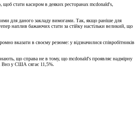
 щоб стати касиром в деяких ресторанах mcdonald's,
ними для даного закладу вимогами. Так, якщо раніше для
о тепер наплив бажаючих стати за стійку настільки великий, що
ромно вказати в своєму резюме: у відзначилися співробітників
изнають, що справа не в тому, що mcdonald's проявляє надмірну
 і Внз у США сягає 11,5%.