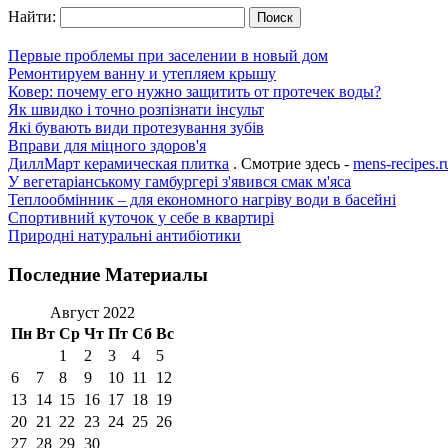
Найти:
Первые проблемы при заселении в новый дом
Ремонтируем ванну и утепляем крышу
Ковер: почему его нужно защитить от протечек воды?
Як швидко і точно розпізнати інсульт
Які бувають види протезування зубів
Вправи для міцного здоров'я
ДиллМарт керамическая плитка
. Смотрие здесь -
mens-recipes.r
У вегетаріанському гамбургері з'явився смак м'яса
Теплообмінник – для економного нагріву води в басейні
Спортивний куточок у себе в квартирі
Природні натуральні антибіотики
Последние Материалы
Август 2022
Пн
Вт
Ср
Чт
Пт
Сб
Вс
1
2
3
4
5
6
7
8
9
10
11
12
13
14
15
16
17
18
19
20
21
22
23
24
25
26
27
28
29
30