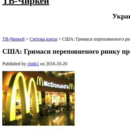
ТВ-Чиркей
Укра
ТВ-Чиркей
>
Світова криза
>
США: Гримаси переповненого ри
США: Гримаси переповненого ринку пр
Published by
chirk1
on
2016-10-20