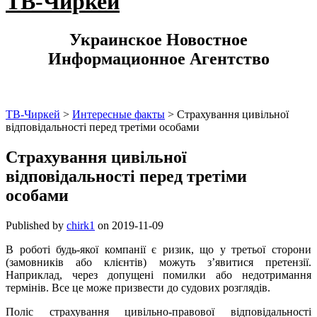
ТВ-Чиркей
Украинское Новостное
Информационное Агентство
ТВ-Чиркей
>
Интересные факты
>
Страхування цивільної
відповідальності перед третіми особами
Страхування цивільної
відповідальності перед третіми
особами
Published by
chirk1
on
2019-11-09
В роботі будь-якої компанії є ризик, що у третьої сторони
(замовників або клієнтів) можуть з’явитися претензії.
Наприклад, через допущені помилки або недотримання
термінів. Все це може призвести до судових розглядів.
Поліс страхування цивільно-правової відповідальності