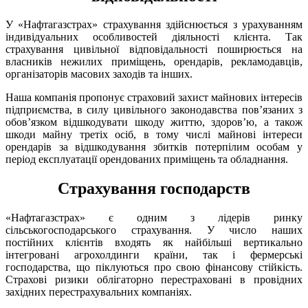
У «Нафтагазстрах» страхування здійснюється з урахуванням
індивідуальних особливостей діяльності клієнта. Так
страхування цивільної відповідальності поширюється на
власників нежилих приміщень, орендарів, рекламодавців,
організаторів масових заходів та інших.
Наша компанiя пропонує страховий захист майнових інтересів
підприємства, в силу цивільного законодавства пов’язаних з
обов’язком відшкодувати шкоду життю, здоров’ю, а також
шкоди майну третіх осіб, в тому числі майнові інтереси
орендарів за відшкодування збитків потерпілим особам у
період експлуатації орендованих приміщень та обладнання.
Страхування господарств
«Нафтагазстрах» є одним з лідерів ринку
сільськогосподарського страхування. У число наших
постійних клієнтів входять як найбільші вертикально
інтегровані агрохолдинги країни, так і фермерські
господарства, що піклуються про свою фінансову стійкість.
Страхові ризики облігаторно перестраховані в провідних
західних перестрахувальних компаніях.