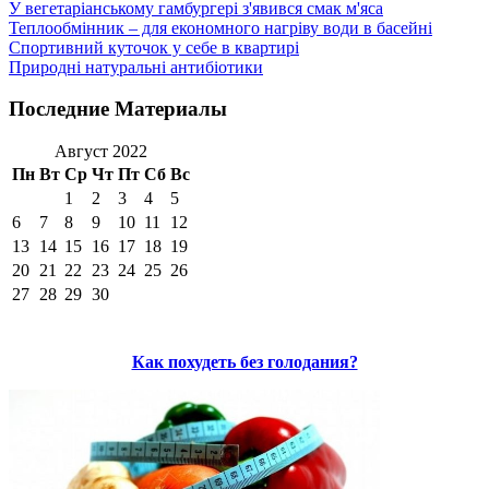
У вегетаріанському гамбургері з'явився смак м'яса
Теплообмінник – для економного нагріву води в басейні
Спортивний куточок у себе в квартирі
Природні натуральні антибіотики
Последние Материалы
Август 2022
Пн
Вт
Ср
Чт
Пт
Сб
Вс
1
2
3
4
5
6
7
8
9
10
11
12
13
14
15
16
17
18
19
20
21
22
23
24
25
26
27
28
29
30
Как похудеть без голодания?