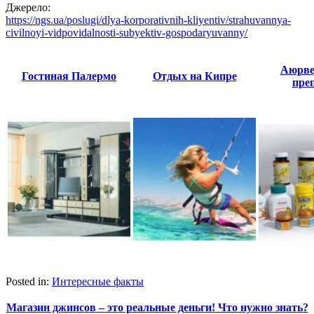
Джерело:
https://ngs.ua/poslugi/dlya-korporativnih-kliyentiv/strahuvannya-
civilnoyi-vidpovidalnosti-subyektiv-gospodaryuvanny/
Аюрве
Гостиная Палермо
Отдых на Кипре
пре
Posted in:
Интересные факты
Магазин джинсов – это реальные деньги! Что нужно знать?