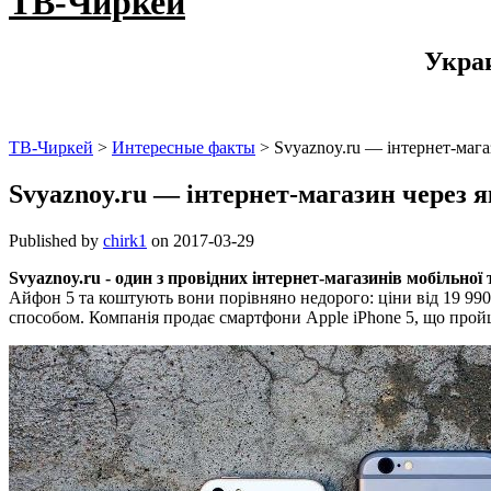
ТВ-Чиркей
Укра
ТВ-Чиркей
>
Интересные факты
>
Svyaznoy.ru — інтернет-маг
Svyaznoy.ru — інтернет-магазин через 
Published by
chirk1
on
2017-03-29
Svyaznoy.ru - один з провідних інтернет-магазинів мобільної 
Айфон 5 та коштують вони порівняно недорого: ціни від 19 990 
способом. Компанія продає смартфони Apple iPhone 5, що пройшл