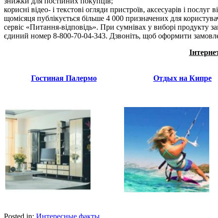
знижки для постійних покупців;
корисні відео- і текстові огляди пристроїв, аксесуарів і послуг в
щомісяця публікується більше 4 000 призначених для користувач
сервіс «Питання-відповідь». При сумнівах у виборі продукту з
єдиний номер 8-800-70-04-343. Дзвоніть, щоб оформити замовлен
Інтернет
Гостиная Палермо
Отдых на Кипре
Posted in:
Интересные факты