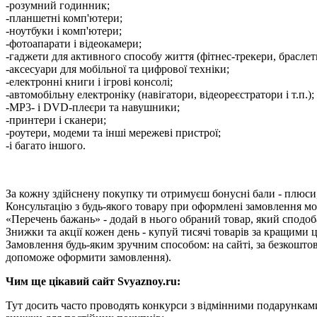
-розумний годинник;
-планшетні комп'ютери;
-ноутбуки і комп'ютери;
-фотоапарати і відеокамери;
-гаджети для активного способу життя (фітнес-трекери, браслети 
-аксесуари для мобільної та цифрової техніки;
-електронні книги і ігрові консолі;
-автомобільну електроніку (навігатори, відеореєстратори і т.п.);
-MP3- і DVD-плеєри та навушники;
-принтери і сканери;
-роутери, модеми та інші мережеві пристрої;
-і багато іншого.
За кожну здійснену покупку ти отримуєш бонусні бали - плюси, 
Консультацію з будь-якого товару при оформлені замовлення м
«Перечень бажань» - додай в нього обраний товар, який сподоба
Знижки та акції кожен день - купуй тисячі товарів за кращими 
Замовлення будь-яким зручним способом: на сайті, за безкошто
допоможе оформити замовлення).
Чим ще цікавий сайт Svyaznoy.ru:
Тут досить часто проводять конкурси з відмінними подарункам