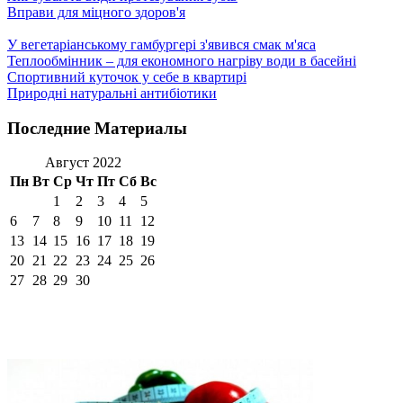
Вправи для міцного здоров'я
У вегетаріанському гамбургері з'явився смак м'яса
Теплообмінник – для економного нагріву води в басейні
Спортивний куточок у себе в квартирі
Природні натуральні антибіотики
Последние Материалы
Август 2022
Пн
Вт
Ср
Чт
Пт
Сб
Вс
1
2
3
4
5
6
7
8
9
10
11
12
13
14
15
16
17
18
19
20
21
22
23
24
25
26
27
28
29
30