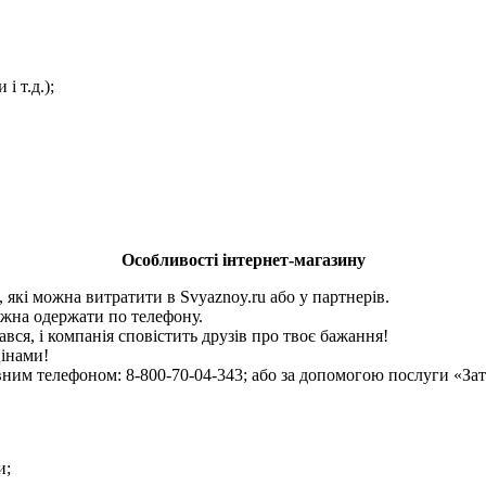
і т.д.);
Особливості інтернет-магазину
які можна витратити в Svyaznoy.ru або у партнерів.
ожна одержати по телефону.
вся, і компанія сповістить друзів про твоє бажання!
цінами!
вним телефоном: 8-800-70-04-343; або за допомогою послуги «За
и;