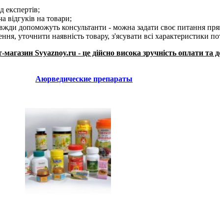
ід експертів;
а відгуків на товари;
авжди допоможуть консультанти - можна задати своє питання прям
ня, уточнити наявність товару, з'ясувати всі характеристики по
-магазин Svyaznoy.ru - це дійсно висока зручність оплати та 
Аюрведические препараты