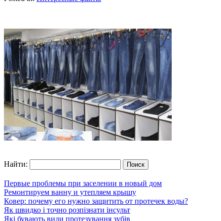
Найти:
Первые проблемы при заселении в новый дом
Ремонтируем ванну и утепляем крышу
Ковер: почему его нужно защитить от протечек воды?
Як швидко і точно розпізнати інсульт
Які бувають види протезування зубів