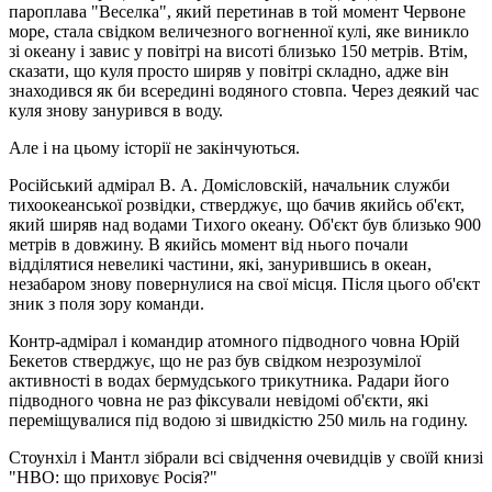
пароплава "Веселка", який перетинав в той момент Червоне
море, стала свідком величезного вогненної кулі, яке виникло
зі океану і завис у повітрі на висоті близько 150 метрів. Втім,
сказати, що куля просто ширяв у повітрі складно, адже він
знаходився як би всередині водяного стовпа. Через деякий час
куля знову занурився в воду.
Але і на цьому історії не закінчуються.
Російський адмірал В. А. Домісловскій, начальник служби
тихоокеанської розвідки, стверджує, що бачив якийсь об'єкт,
який ширяв над водами Тихого океану. Об'єкт був близько 900
метрів в довжину. В якийсь момент від нього почали
відділятися невеликі частини, які, занурившись в океан,
незабаром знову повернулися на свої місця. Після цього об'єкт
зник з поля зору команди.
Контр-адмірал і командир атомного підводного човна Юрій
Бекетов стверджує, що не раз був свідком незрозумілої
активності в водах бермудського трикутника. Радари його
підводного човна не раз фіксували невідомі об'єкти, які
переміщувалися під водою зі швидкістю 250 миль на годину.
Стоунхіл і Мантл зібрали всі свідчення очевидців у своїй книзі
"НВО: що приховує Росія?"