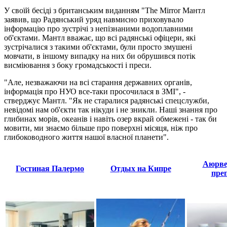
У своїй бесіді з британським виданням "The Mirror Мантл
заявив, що Радянський уряд навмисно приховувало
інформацію про зустрічі з непізнаними водоплавними
об'єктами. Мантл вважає, що всі радянські офіцери, які
зустрічалися з такими об'єктами, були просто змушені
мовчати, в іншому випадку на них би обрушився потік
висміювання з боку громадськості і преси.
"Але, незважаючи на всі старання державних органів,
інформація про НУО все-таки просочилася в ЗМІ", -
стверджує Мантл. "Як не старалися радянські спецслужби,
невідомі нам об'єкти так нікуди і не зникли. Наші знання про
глибинах морів, океанів і навіть озер вкрай обмежені - так би
мовити, ми знаємо більше про поверхні місяця, ніж про
глибоководного життя нашої власної планети".
Аюрве
Гостиная Палермо
Отдых на Кипре
пре