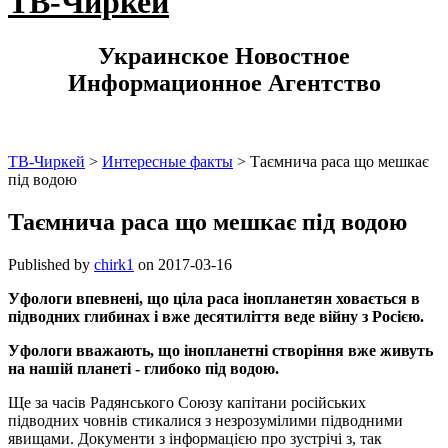
ТВ-Чиркей
Украинское Новостное
Информационное Агентство
ТВ-Чиркей
>
Интересные факты
>
Таємнича раса що мешкає
під водою
Таємнича раса що мешкає під водою
Published by
chirk1
on
2017-03-16
Уфологи впевнені, що ціла раса інопланетян ховається в
підводних глибинах і вже десятиліття веде війну з Росією.
Уфологи вважають, що інопланетні створіння вже живуть
на нашій планеті - глибоко під водою.
Ще за часів Радянського Союзу капітани російських
підводних човнів стикалися з незрозумілими підводними
явищами. Документи з інформацією про зустрічі з, так