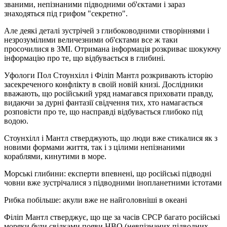
званими, непізнаними підводними об'єктами і зараз
знаходяться під грифом "секретно".
Але деякі деталі зустрічей з глибоководними створіннями і
незрозумілими величезними об'єктами все ж таки
просочилися в ЗМІ. Отримана інформація розкриває шокуючу
інформацію про те, що відбувається в глибині.
Уфологи Пол Стоунхілл і Філіп Мантл розкривають історію
засекреченого конфлікту в своїй новій книзі. Дослідники
вважають, що російський уряд намагався приховати правду,
видаючи за дурні фантазії свідчення тих, хто намагається
розповісти про те, що насправді відбувається глибоко під
водою.
Стоунхілл і Мантл стверджують, що люди вже стикалися як з
новими формами життя, так і з цілими непізнаними
кораблями, кинутими в море.
Морські глибини: експерти впевнені, що російські підводні
човни вже зустрічалися з підводними інопланетними істотами
Рибка побільше: акули вже не найголовніші в океані
Філіп Мантл стверджує, що ще за часів СРСР багато російські
моряки були свідками появи НВО (невпізнаних підводних