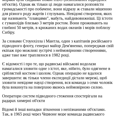
об'єктів). Однак як тільки ці люди намагалися розповісти
громадськості про побачене, вони відразу ж ставали мішенню
для різного роду жартів і глузувань. Невідомі створення, яких
ще називають "плавцями", мабуть, найдивовижніші. Ці істоти
є гуманоїдів близько 3 метрів ростом. Вони проживають на
глибині 50 метрів, в крижаних водах океанів і морів поблизу
Сибіру.
За словами Стоунхілла і Мантла, один з капітанів російського
підводного флоту, генерал майор Дем'яненко, попереджав свій
екіпаж про можливі зустрічі з неймовірними створеннями,
адже таке вже траплялося в 1982 році.
Є відомості і про те, що радянські військові водолази
намагалися зловити одне з істот, яке, нібито, було одягнене в
сріблястий костюм і шолом. Однак операцію не вдалося
завершити: як тільки члени експедиції дістали мережі, щоб
зловити невідоме науці створення, вся команда з семи чоловік
була викинута на поверхню якоюсь неймовірною силою.
Оператори систем підводного стеження спостерігали на
радарах химерні об'єкти
Відомі й інші випадки зіткнення з непізнаними об'єктами.
Так, в 1965 році через Червоне море команда радянського