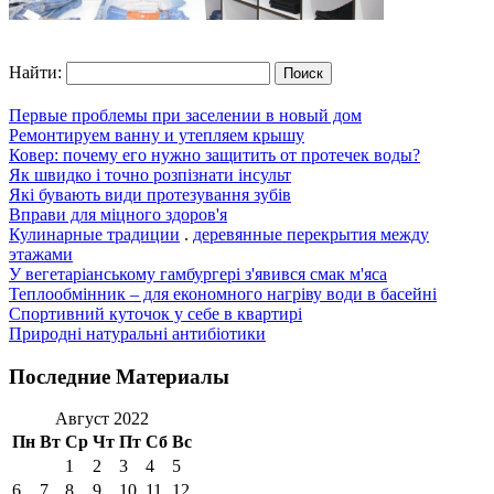
Найти:
Первые проблемы при заселении в новый дом
Ремонтируем ванну и утепляем крышу
Ковер: почему его нужно защитить от протечек воды?
Як швидко і точно розпізнати інсульт
Які бувають види протезування зубів
Вправи для міцного здоров'я
Кулинарные традиции
.
деревянные перекрытия между
этажами
У вегетаріанському гамбургері з'явився смак м'яса
Теплообмінник – для економного нагріву води в басейні
Спортивний куточок у себе в квартирі
Природні натуральні антибіотики
Последние Материалы
Август 2022
Пн
Вт
Ср
Чт
Пт
Сб
Вс
1
2
3
4
5
6
7
8
9
10
11
12