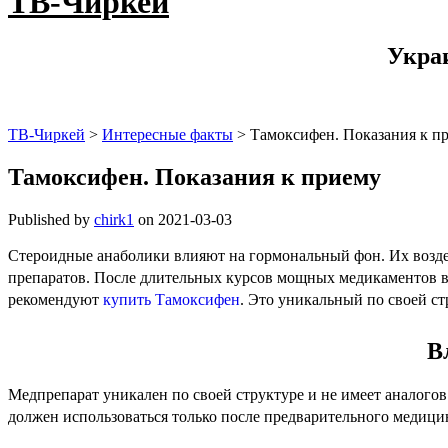
ТВ-Чиркей
Укра
ТВ-Чиркей
>
Интересные факты
>
Тамоксифен. Показания к п
Тамоксифен. Показания к приему
Published by
chirk1
on
2021-03-03
Стероидные анаболики влияют на гормональный фон. Их возде
препаратов. После длительных курсов мощных медикаментов в 
рекомендуют
купить Тамоксифен
. Это уникальный по своей с
В
Медпрепарат уникален по своей структуре и не имеет аналогов
должен использоваться только после предварительного медицин