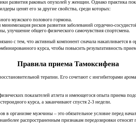
ики развития раковых опухолей у женщин. Однако практика пока
деры ценят его за другие свойства, среди которых:
вного мужского полового гормона.
 минимизация рисков развития заболеваний сердечно-сосудисто
ны, улучшение общего физического самочувствия спортсмена.
зано с тем, что активный компонент сначала накапливается в ор
комбинированного курса, чтобы повысить результативность прием
Правила приема Тамоксифена
восстановительной терапии. Его сочетают с ингибиторами аром
физических показателей атлета и имеющегося опыта приема под
тероидного курса, а заканчивают спустя 2-3 недели.
ов в организме мужчины – это обязательное условие перед нача
 наиболее распространенным признакам передозировки относят 