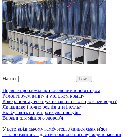
Найти:
Первые проблемы при заселении в новый дом
Ремонтируем ванну и утепляем крышу
Ковер: почему его нужно защитить от протечек воды?
Як швидко і точно розпізнати інсульт
Які бувають види протезування зубів
Вправи для міцного здоров'я
У вегетаріанському гамбургері з'явився смак м'яса
Теплообмінник – для економного нагріву води в басейні