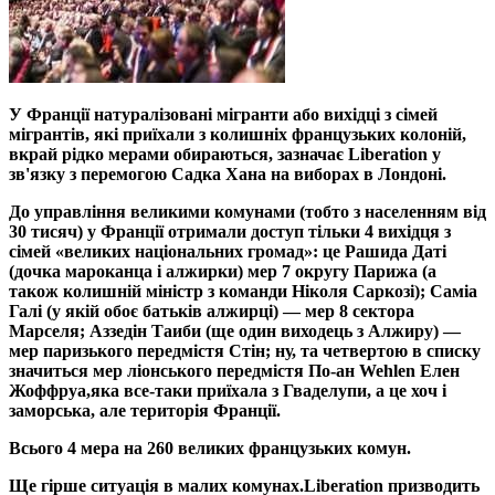
У Франції натуралізовані мігранти або вихідці з сімей
мігрантів, які приїхали з колишніх французьких колоній,
вкрай рідко мерами обираються, зазначає Liberation у
зв'язку з перемогою Садка Хана на виборах в Лондоні.
До управління великими комунами (тобто з населенням від
30 тисяч) у Франції отримали доступ тільки 4 вихідця з
сімей «великих національних громад»: це Рашида Даті
(дочка мароканца і алжирки) мер 7 округу Парижа (а
також колишній міністр з команди Ніколя Саркозі); Саміа
Галі (у якій обоє батьків алжирці) — мер 8 сектора
Марселя; Аззедін Таиби (ще один виходець з Алжиру) —
мер паризького передмістя Стін; ну, та четвертою в списку
значиться мер ліонського передмістя По-ан Wehlen Елен
Жоффруа,
яка все-таки приїхала з Гваделупи, а це хоч і
заморська, але територія Франції.
Всього 4 мера на 260 великих французьких комун.
Ще гірше ситуація в малих комунах.
Liberation призводить