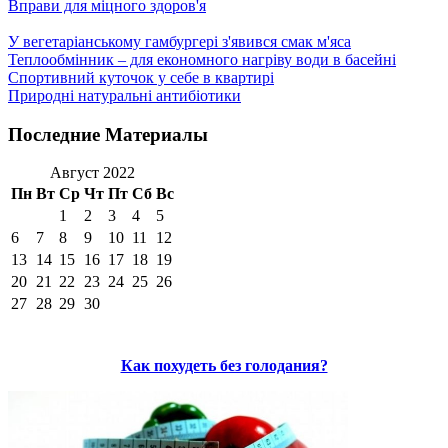
Вправи для міцного здоров'я
У вегетаріанському гамбургері з'явився смак м'яса
Теплообмінник – для економного нагріву води в басейні
Спортивний куточок у себе в квартирі
Природні натуральні антибіотики
Последние Материалы
Август 2022
Пн
Вт
Ср
Чт
Пт
Сб
Вс
1
2
3
4
5
6
7
8
9
10
11
12
13
14
15
16
17
18
19
20
21
22
23
24
25
26
27
28
29
30
Как похудеть без голодания?