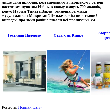
лише один приклад: розташованим в паризькому регіоні
населеним пунктом Йебль, в якому живуть 700 чоловік,
керує Маріем-Тамата Варен, темношкіра жінка
мусульманка з Мавританії.
Це вже зовсім винятковий
випадок, про який раніше писали всі французькі ЗМІ.
Аюрве
Гостиная Палермо
Отдых на Кипре
пре
Posted in:
Новини Світу