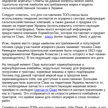
недорогие агрегаты? Ответы на данные вопросы можно найти,
тщательно изучив наиболее востребованные марки и модели
сельскохозяйственной техники в Украине.
Следует отметить, что для составления ТОП-списка были
использованы сведения экспертов из аграрного сектора, информация
сельскохозяйственных компаний, а также данные о продаже с/х
машин на территории Украины (использовались соответствующие
интернет-платформы). Также много интересной информации
предоставила компания ХоривАгроТех, которая поставляет и продает
запчасти Claas, John Deere -
здесь
более подробно, Deutz и другие.
Итак, первое место среди наиболее востребованной и популярной
техники среди участников аграрного рынка занимает техника Claas.
Немецкая машиностроительная компания была создана в 1913 году
предпринимателем Францем Клаасом ( в честь которого и был назван
производитель). В последующие годы компанию развивали его дети.
На текущий момент Claas выпускает кормоуборочные и
зерноуборочные комбайны, модульную технику для фермеров,
погрузчики и тракторы, кормовые машины и пресс-подборщики.
Техника под данной торговой маркой еще в прошлом веке
зарекомендовала себя, как доступная и качественная. Большим
преимуществом агрегатов Claas на территории Украины является то,
что необходимые запчасти к соответствующим машинам можно
приобрести свободно (
запчасти Claas
являются распространенными у
нас в стране). Это отображается на скорости ремонта комбайнов и
тракторов, что крайне важно для любого агрария в сезон полевых
работ.
Серебро в данном ТОПе досталось технике John Deere. К слову, и эта