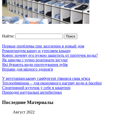
Найти:
Первые проблемы при заселении в новый дом
Ремонтируем ванну и утепляем крышу
Ковер: почему его нужно защитить от протечек воды?
Як швидко і точно розпізнати інсульт
Які бувають види протезування зубів
Вправи для міцного здоров'я
У вегетаріанському гамбургері з'явився смак м'яса
Теплообмінник – для економного нагріву води в басейні
Спортивний куточок у себе в квартирі
Природні натуральні антибіотики
Последние Материалы
Август 2022