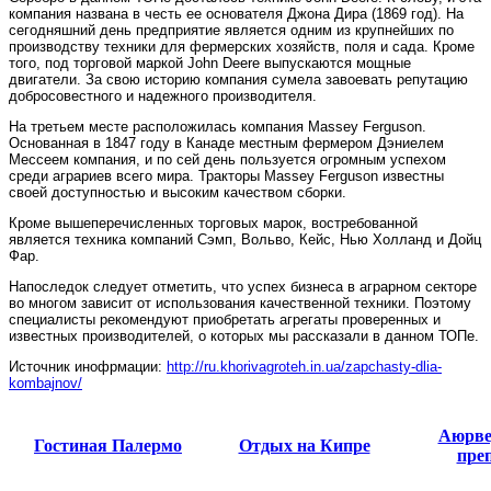
компания названа в честь ее основателя Джона Дира (1869 год). На
сегодняшний день предприятие является одним из крупнейших по
производству техники для фермерских хозяйств, поля и сада. Кроме
того, под торговой маркой John Deere выпускаются мощные
двигатели. За свою историю компания сумела завоевать репутацию
добросовестного и надежного производителя.
На третьем месте расположилась компания Massey Ferguson.
Основанная в 1847 году в Канаде местным фермером Дэниелем
Мессеем компания, и по сей день пользуется огромным успехом
среди аграриев всего мира. Тракторы Massey Ferguson известны
своей доступностью и высоким качеством сборки.
Кроме вышеперечисленных торговых марок, востребованной
является техника компаний Сэмп, Вольво, Кейс, Нью Холланд и Дойц
Фар.
Напоследок следует отметить, что успех бизнеса в аграрном секторе
во многом зависит от использования качественной техники. Поэтому
специалисты рекомендуют приобретать агрегаты проверенных и
известных производителей, о которых мы рассказали в данном ТОПе.
Источник инофрмации:
http://ru.khorivagroteh.in.ua/zapchasty-dlia-
kombajnov/
Аюрве
Гостиная Палермо
Отдых на Кипре
пре