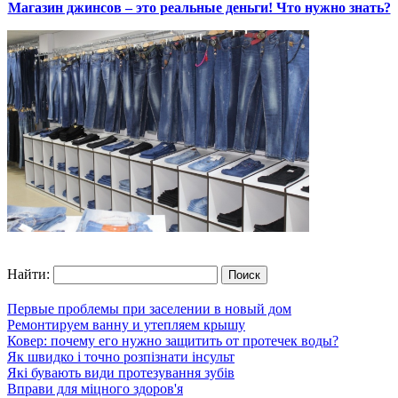
Магазин джинсов – это реальные деньги! Что нужно знать?
Найти:
Первые проблемы при заселении в новый дом
Ремонтируем ванну и утепляем крышу
Ковер: почему его нужно защитить от протечек воды?
Як швидко і точно розпізнати інсульт
Які бувають види протезування зубів
Вправи для міцного здоров'я