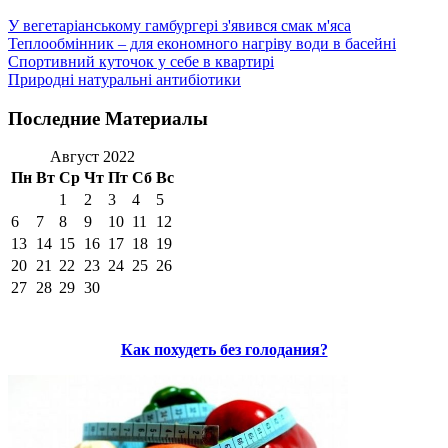
У вегетаріанському гамбургері з'явився смак м'яса
Теплообмінник – для економного нагріву води в басейні
Спортивний куточок у себе в квартирі
Природні натуральні антибіотики
Последние Материалы
Август 2022
Пн
Вт
Ср
Чт
Пт
Сб
Вс
1
2
3
4
5
6
7
8
9
10
11
12
13
14
15
16
17
18
19
20
21
22
23
24
25
26
27
28
29
30
Как похудеть без голодания?