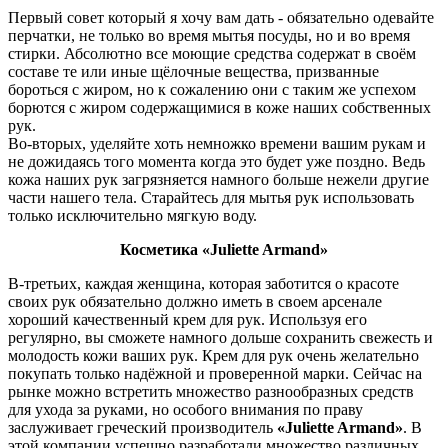
Первый совет который я хочу вам дать - обязательно одевайте
перчатки, не только во время мытья посуды, но и во время
стирки. Абсолютно все моющие средства содержат в своём
составе те или иные щёлочные вещества, призванные
бороться с жиром, но к сожалению они с таким же успехом
борются с жиром содержащимися в коже наших собственных
рук.
Во-вторых, уделяйте хоть немножко времени вашим рукам и
не дожидаясь того момента когда это будет уже поздно. Ведь
кожа наших рук загрязняется намного больше нежели другие
части нашего тела. Старайтесь для мытья рук использовать
только исключительно мягкую воду.
Косметика «Juliette Armand»
В-третьих, каждая женщина, которая заботится о красоте
своих рук обязательно должно иметь в своем арсенале
хороший качественный крем для рук. Используя его
регулярно, вы сможете намного дольше сохранить свежесть и
молодость кожи ваших рук. Крем для рук очень желательно
покупать только надёжной и проверенной марки. Сейчас на
рынке можно встретить множество разнообразных средств
для ухода за руками, но особого внимания по праву
заслуживает греческий производитель
«Juliette Armand»
. В
этой компании успешно разработали множество различных