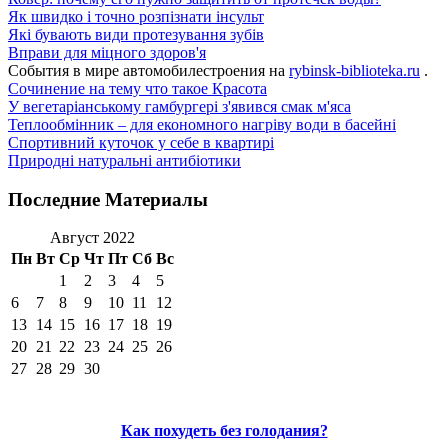
Як швидко і точно розпізнати інсульт
Які бувають види протезування зубів
Вправи для міцного здоров'я
События в мире автомобилестроения на
rybinsk-biblioteka.ru
.
Сочинение на тему что такое Красота
У вегетаріанському гамбургері з'явився смак м'яса
Теплообмінник – для економного нагріву води в басейні
Спортивний куточок у себе в квартирі
Природні натуральні антибіотики
Последние Материалы
Август 2022
Пн
Вт
Ср
Чт
Пт
Сб
Вс
1
2
3
4
5
6
7
8
9
10
11
12
13
14
15
16
17
18
19
20
21
22
23
24
25
26
27
28
29
30
Как похудеть без голодания?