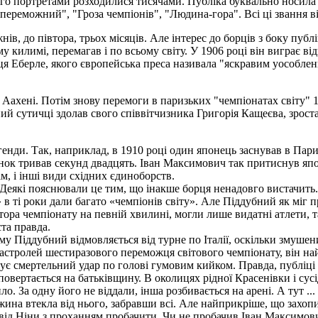
ого портретами розходилися тисячами. Публіка буквально носила 
непереможний", "Гроза чемпіонів", "Людина-гора". Всі ці звання в
ів, до півтора, трьох місяців. Але інтерес до борців з боку пуб
у килимі, перемагав і по всьому світу. У 1906 році він виграє в
ця Еберле, якого європейська преса називала "яскравим уособленн
Аахені. Потім знову перемоги в паризьких "чемпіонатах світу" 190
нний сутичці здолав свого співвітчизника Григорія Кащеєва, зрост
егенди. Так, наприклад, в 1910 році один японець заснував в Па
нок тривав секунд двадцять. Іван Максимович так притиснув япо
м, і інші види східних єдиноборств.
 Деякі пояснювали це тим, що інакше борця ненадовго вистачить.
в ті роки дали багато «чемпіонів світу». Але Піддубний як міг 
тора чемпіонату на певній хвилині, могли лише видатні атлети, та
ста правда.
му Піддубний відмовляється від турне по Італії, оскільки змушен
астролей шестиразового переможця світового чемпіонату, він на
мує смертельний удар по голові гумовим кийком. Правда, публіці
повертається на батьківщину. В околицях рідної Красенівки і сус
о. За одну його не віддали, інша розбивається на арені. А тут .
ужина втекла від нього, забравши всі. Але найприкріше, що захоп
від Ніни з проханням пробачити. Чи не пробачив Іван Максимови