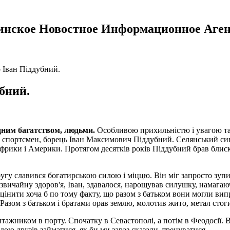
инское Новостное Информационное Аген
 Іван Піддубний.
бний.
дним багатством, людьми.
Особливою прихильністю і увагою там 
ий спортсмен, борець Іван Максимович Піддубний. Селянський си
 Африки і Америки. Протягом десятків років Піддубний брав бл
гу славився богатирською силою і міццю. Він міг запросто зупин
звичайну здоров'я, Іван, здавалося, нарощував силушку, намагаюч
цінити хоча б по тому факту, що разом з батьком вони могли випр
. Разом з батьком і братами орав землю, молотив жито, метал стог
нтажником в порту. Спочатку в Севастополі, а потім в Феодосії. 
дою друзів займатися, як би ми зараз сказали, тренуватися.