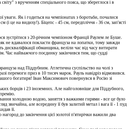
віту" з врученням спеціального пояса, що збереглося і в
 уваги. Як і годиться на чемпіонатах з боротьби, почалися
 (і це на видиху!). Біцепс - 45 см, передпліччя - 36 см, зап'ясті
лося зустрітися з 20-річним чемпіоном Франції Раулем ле Буше.
іяк не вдавалося покласти француза на лопатки, тому завжди
 дискваліфікації обманщика, веліли час від часу витирати
м. Час найважчого поєдинку закінчився тим, що судді
француза над Піддубним. Атлетична суспільство на чолі з
зі перемоги приз в 10 тисяч марок. Рауль навідріз відмовився.
и нашого богатиря! Іван Максимович повернувся в Росію зі
ських борців і 23 іноземних. Але найголовніше для Піддубного,
 премію.
вання холодною водою, заняття з важкими гирями - все це було
звичайна, але всередину її був залитий метал і вага її - 1 пуд
идав її.
нагород до закінчення цієї золотої п'ятирічки важили два