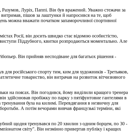
, Разумов, Луріх, Паппі. Він був вражений. Уважно стежачи за
не витримав, пішов за лаштунки й напросився на те, щоб
й день можна вважати початком запаморочливої спортивної
містах Росії, він досить швидко стає відомою особистістю,
о виступи Піддубного, квитки розпродаються моментально. Але
бопьер. Він прийняв несподіване для багатьох рішення -
був для російського спорту тим, ким для художників - Третьяков,
атлетичне товариство, він витрачав на розвиток вітчизняного
тільки на поясах. Він погодився, йому виділили кращого тренера
він здійснював пробіжку по парку з пятіфунтовие гантелями в
а тренування була на килимі. Перевдягання в незвичну для
 боротьби. А потім вечорами вивчав французькі терміни, які
дубний щодня тренувався по 20 хвилин з одним борцем, по 30 -
емпіонатом світу". Він незмінно привертав публіку і кращих