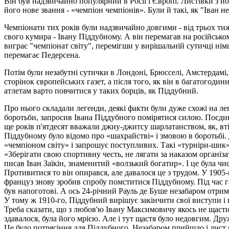
Він був надзвичайно популярний в Росії і Європі. Листівки з й
його нове звання - «чемпіон чемпіонів». Були й такі, як "Іван 
Чемпіонати тих років були надзвичайно довгими - від трьох тижн
свого кумира - Івану Піддубному. А він перемагав на російськом
виграє "чемпіонат світу", перемігши у вирішальній сутичці нім
перемагає Педерсена.
Потім були незабутні сутички в Лондоні, Брюсселі, Амстердамі, 
сторінок європейських газет, а після того, як він в багатогоди
атлетам варто повчитися у таких борців, як Піддубний.
Про нього складали легенди, деякі факти були дуже схожі на л
боротьби, запросив Івана Піддубного помірятися силою. Поєди
ще років п'ятдесят вважали джиу-джитсу шарлатанством, як, вті
Піддубному було відомо про «шахрайстві» і змовою в боротьбі.
«чемпіоном світу» і запрошує поступливих. Такі «турніри-шик» 
«Зберігати свою спортивну честь, не лягати за наказом організа
писав Іван Заїкін, знаменитий «волзький богатир». І це була чи
Противитися то він опирався, але давалося це з трудом. У 1905-
француз знову зробив спробу помститися Піддубному. Під час г
був напоготові. А ось 24-річний Рауль де Буше незабаром отри
У тому ж 1910-го, Піддубний вирішує закінчити свої виступи і 
Треба сказати, що з любов'ю Івану Максимовичу якось не щастил
здавалося, була його мрією. Але і тут щастя було недовгим. Др
Це було потрясіння для Піддубного. Незабаром прийшло і лист 