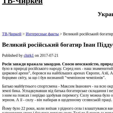
ТВ-Чиркей
Укра
ТВ-Чиркей
>
Интересные факты
>
Великий російський богатир
Великий російський богатир Іван Підду
Published by
chirk1
on
2017-07-21
Росія завжди вражала закордон. Своєю неосяжністю, приро
було в природі російського народу. Серед них - наш знаменит
циркової арени", боровся на найбільших аренах Європи, Азії,
борцями світу, за що і був визнаний "чемпіоном чемпіонів".
Батько майбутнього спортсмена - Максим Іванович - на всю окру
землі бика. Успадкувавши від батька богатирське складання і не
з ним на поясах і нерідко здобував перемогу. Силу можна було о
зерном. А її - силу - він набирав в щоденному селянській праці
Йому було 22 роки, коли виїхав з рідного села і влаштувався ва
нарощуючи свою і без того чималу силу. Тоді то й почав за пора