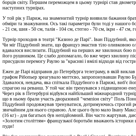
борців світу. Першим переможцем в цьому турнірі став двометр
наступних турнірах.
У той рік у Париж, на знаменитий турнір виявили бажання брат
обміри та зважування. Ось такі параметри були тоді у нашого богат
- 21 см, шия - 50 см, талія - 104 см, стегно - 70 см, ікри - 47 см, 
Турнір проходив в театрі "Казино де Парі". Іван Піддубний, яко
Чи міг Піддубний знати, що француз змастив тіло оливковою олі
вдавалося вислизати. Піддубний на перших же хвилинах бою пос
його рушником. Це слабо допомагало, бо вже через хвилину піс
присудили перемогу Раулю за "красиві і вмілі відходи від гостр
Ежен де Парі відправив до Петербурга телеграму, в якій виклав
графом Рібопьер зреагувало миттєво, запропонувавши Раулю Буш
Здавалося, невдача, яка спіткала Піддубного в Парижі, виб'є йо
спрагою на реванш. У той час він тренувався з підвищеною енер
Через рік в Петербурзі відбувся найбільший міжнародний турнір
що в ньому брали участь дворазовий "чемпіон світу" Поль Пон
Піддубний продовжував тренуватися, дотримуючись строгий реж
звичайним для нього справою. Але цього було мало Івану Максим
(16 кг) - для багатьох був непідйомний. Він часто жартував, да
«Золотим століттям» французької боротьби вважають історики ци
пуди!