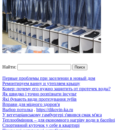
Найти:
Первые проблемы при заселении в новый дом
Ремонтируем ванну и утепляем крышу
Ковер: почему его нужно защитить от протечек воды?
Як швидко і точно розпізнати інсульт
Які бувають види протезування зубів
Вправи для міцного здоров'я
Выбор потолка
.
https://dikovin-ka.ru
У вегетаріанському гамбургері з'явився смак м'яса
Теплообмінник – для економного нагріву води в басейні
Спортивний куточок у себе в квартирі