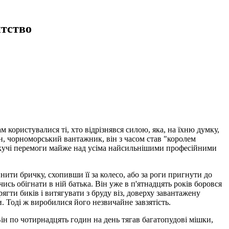
тство
користувалися ті, хто відрізнявся силою, яка, на їхню думку,
н, чорноморський вантажник, він з часом став "королем
искучі перемоги майже над усіма найсильнішими професійними
ити бричку, схопивши її за колесо, або за роги пригнути до
ись обігнати в ній батька. Він уже в п'ятнадцять років боровся
ягти биків і витягувати з бруду віз, доверху завантажену
и. Тоді ж виробилися його незвичайне завзятість.
Він по чотирнадцять годин на день тягав багатопудові мішки,