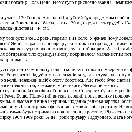
овий богатир Поль Понс. Йому було присвоєно звання "чемпіона с
и участь 130 борців. Але наш Піддубний був предметом особливої
иря. Зростання - 184 см, вага - 120 кг, окружність грудей - 134 см
гомілка (підстава) - 44 см.
му тоді було вже 32 роки, переміг в 11 боях! У фіналі йому дове
єю? Як не старався наш борець, які б атаки ні проводив, йому н
каржився суддям, що противник змазаний жиром. Але ті, замість
ля обтирання тіло француза знову покривалося маслянистим поті
их прийомів".
 усі перипетії чемпіонату і більш конкретно нюанси «перемоги» 
і боротися з Піддубним поза чемпіонату, гарантувавши тому в ра
го з колії, назавжди відіб'є охоту боротися. Але треба було знат
гією і завзятістю, з бажанням перемоги. Чесної перемоги.
 за участю найсильніших борців світу. Серед них були сім росій
с і Рауль Буше. Піддубний виграв перший приз і велику грошову
им. Відмова від вина і куріння, щоденна ранкова зарядка, обли
овичу. Для підтримки форми він замовив собі тростину. На вигляд 
ючи кому-небудь потримати свою масивну тростину. Рідко хто не к
рку 1904-1909 роки. А це - роки тріумфу Піддубного. Вага його 