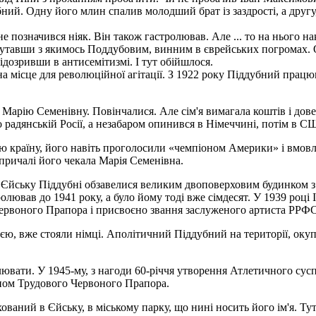
й. Одну його млин спалив молодший брат із заздрості, а другу, я
не позначився ніяк. Він також гастролював. Але ... то на нього н
лутавши з якимось Поддубовим, винним в єврейських погромах. 
ідозривши в антисемітизмі. І тут обійшлося.
на місце для революційної агітації. З 1922 року Піддубний працю
 Марію Семенівну. Повінчалися. Але сім'я вимагала коштів і дов
 радянській Росії, а незабаром опинився в Німеччині, потім в С
ю країну, його навіть проголосили «чемпіоном Америки» і вмовля
 причалі його чекала Марія Семенівна.
: в Єйську Піддубні обзавелися великим двоповерховим будинком з
олював до 1941 року, а було йому тоді вже сімдесят. У 1939 році
ервоного Прапора і присвоєно звання заслуженого артиста РРФС
м'єю, вже стояли німці. Аполітичний Піддубний на території, ок
ролювати. У 1945-му, з нагоди 60-річчя утворення Атлетичного с
ном Трудового Червоного Прапора.
ваний в Єйську, в міському парку, що нині носить його ім'я. Ту