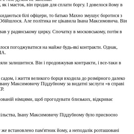
к і маєток, він продав для сплати боргу. І довелося йому в
акидаються білі офіцери, то батько Махно змушує боротися з
Обійшлося. Але політика не цікавила Івана Максимовича. Він
вав у радянському цирку. Спочатку в московському, потім в
елося погоджуватися на майже будь-які контракти. Однак,
ША.
ли залишитися. Він і продовжував контракти, і все-таки в
 садом, і життя великого борця входила до розмірного далеко
 Івану Максимовичу Піддубному за видатні заслуги «в справі
Р.
упованій німцями, щоб прогодувати близьких, відкриває
успільства, Івану Максимовичу Піддубному було присвоєно
т же встановлено пам'ятник йому, а неподалік розташовані