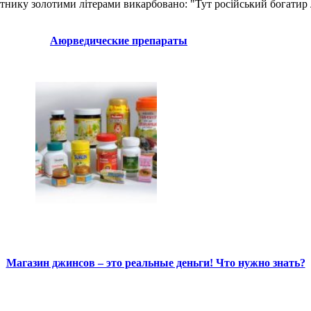
'ятнику золотими літерами викарбовано: "Тут російський богатир
Аюрведические препараты
Магазин джинсов – это реальные деньги! Что нужно знать?