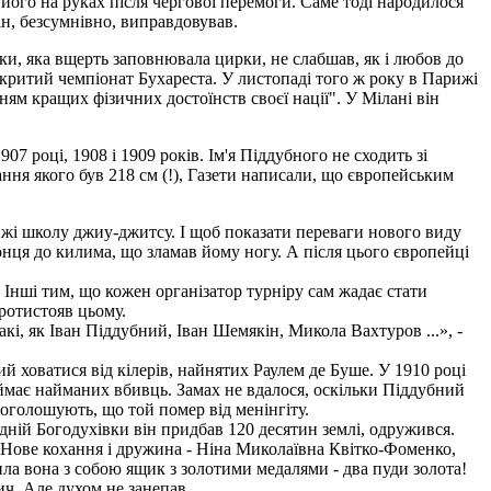
його на руках після чергової перемоги. Саме тоді народилося
ін, безсумнівно, виправдовував.
ліки, яка вщерть заповнювала цирки, не слабшав, як і любов до
ідкритий чемпіонат Бухареста. У листопаді того ж року в Парижі
ям кращих фізичних достоїнств своєї нації". У Мілані він
7 році, 1908 і 1909 років. Ім'я Піддубного не сходить зі
ання якого був 218 см (!), Газети написали, що європейським
рижі школу джиу-джитсу. І щоб показати переваги нового виду
нця до килима, що зламав йому ногу. А після цього європейці
 Інші тим, що кожен організатор турніру сам жадає стати
протистояв цьому.
кі, як Іван Піддубний, Іван Шемякін, Микола Вахтуров ...», -
ий ховатися від кілерів, найнятих Раулем де Буше. У 1910 році
ймає найманих вбивць. Замах не вдалося, оскільки Піддубний
 оголошують, що той помер від менінгіту.
ідній Богодухівки він придбав 120 десятин землі, одружився.
.. Нове кохання і дружина - Ніна Миколаївна Квітко-Фоменко,
ила вона з собою ящик з золотими медалями - два пуди золота!
ч. Але духом не занепав.