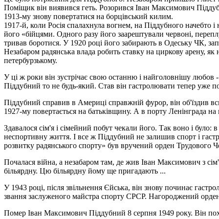
Поміщик він виявився геть. Розорився Іван Максимович Піддубни
1913-му знову повертатися на борцівський килим.
1917-й, коли Росія спалахнула вогнем, на Піддубного начебто і 
його «бійцями. Одного разу його заарештували червоні, переп
тривав боротися. У 1920 році його забирають в Одеську ЧК, зап
Незабаром радянська влада робить ставку на циркову арену, як 
петербурзькому.
У ці ж роки він зустрічає свою останню і найголовнішу любов -
Піддубний то не будь-який. Став він гастролювати тепер уже по
Піддубний справив в Америці справжній фурор, він об'їздив вс
1927-му повертається на батьківщину. А в порту Ленінграда на
Здавалося сім'я і сімейний побут чекали його. Так воно і було
неспортивну життя. І все ж Піддубний не залишив спорт і гастр
розвитку радянського спорту» був вручений орден Трудового Ч
Почалася війна, а незабаром там, де жив Іван Максимович з сі
більярдну. Цю більярдну йому ще пригадають ...
У 1943 році, після звільнення Єйська, він знову починає гаст
звання заслуженого майстра спорту СРСР. Нагороджений орде
Помер Іван Максимович Піддубний 8 серпня 1949 року. Він похо