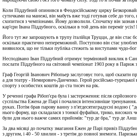
Коли Піддубний опинився в Феодосійському цирку Безкоровайна,
сутичками на манежі, він мабуть вже тоді готував себе до того,
схопитися з чемпіонами. Йому дозволили. Спочатку він зазнав 
кар'єри Івана Піддубного, оскільки в той день він переміг усіх!
Його тут же запрошують в трупу італійця Труцци, де він стає бо
оскільки практично непереможний. Поступово він стає улюблен
виявилося, що не тільки публіка стежить за виступами чудо-бог
Несподівано Іван Піддубний отримує терміновий виклик в Санкт
послати Піддубного на світовий чемпіонат 1903 року в Париж з
Граф Георгій Іванович Рібопьер заслуговує того, щоб сказати про
а для театру - Немирович-Данченко. Герой російсько-турецької
спорту з особистих коштів до ста тисяч на рік.
У реченні графа Рібоп'єра була і застереження: після серйозно
суспільства Ежена де Парі і почалися інтенсивніше тренування
руках. Потім брав парову ванну з п'ятдесятиградусні водою ( 
нього форму, що складалася з тонкої фуфайки, трико, високих че
були для нього важче самих прийомів: "тур де бра," тур де Анш 
За два місяці до початку змагання Ежен де Парі привіз Піддуб
з другим, і 40 - 50 хвилин - з третім до повної знемоги. Пари