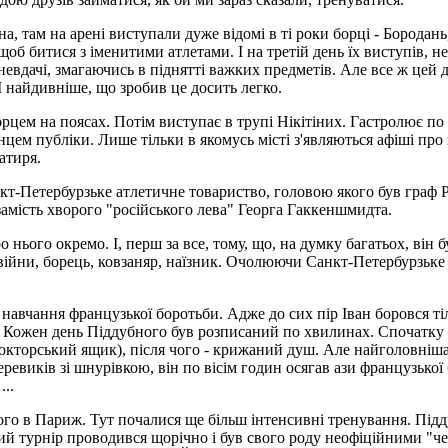
 там на арені виступали дуже відомі в ті роки борці - Бородань
 щоб битися з іменитими атлетами. І на третій день їх виступів, 
невдачі, змагаючись в піднятті важких предметів. Але все ж це
 І найдивніше, що зробив це досить легко.
рцем на поясах. Потім виступає в трупі Нікітіних. Гастролює по 
цем публіки. Лише тільки в якомусь місті з'являються афіші пр
атиря.
-Петербурзьке атлетичне товариство, головою якого був граф Рі
амість хворого "російського лева" Георга Гаккеншмидта.
 нього окремо. І, перш за все, тому, що, на думку багатьох, він 
 війни, борець, ковзаняр, наїзник. Очолюючи Санкт-Петербурзьке 
го навчання французької боротьби. Адже до сих пір Іван боровся 
. Кожен день Піддубного був розписаний по хвилинах. Спочатку 
"докторський ящик), після чого - крижаний душ. Але найголовніш
ревиків зі шнурівкою, він по вісім годин осягав ази французької
...
ного в Париж. Тут почалися ще більш інтенсивні тренування. Під
зький турнір проводився щорічно і був свого роду неофіційними "ч