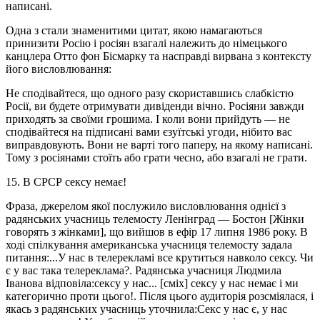
написані.
Одна з стали знаменитими цитат, якою намагаються
принизити Росію і росіян взагалі належить до німецького
канцлера Отто фон Бісмарку та насправді вирвана з контексту
його висловлювання:
Не сподівайтеся, що одного разу скориставшись слабкістю
Росії, ви будете отримувати дивіденди вічно. Росіяни завжди
приходять за своїми грошима. І коли вони прийдуть — не
сподівайтеся на підписані вами єзуїтські угоди, нібито вас
виправдовують. Вони не варті того паперу, на якому написані.
Тому з росіянами стоїть або грати чесно, або взагалі не грати.
15. В СРСР сексу немає!
Фраза, джерелом якої послужило висловлювання однієї з
радянських учасниць телемосту Ленінград — Бостон [Жінки
говорять з жінками], що вийшов в ефір 17 липня 1986 року. В
ході спілкування американська учасниця телемосту задала
питання:...У нас в телерекламі все крутиться навколо сексу. Чи
є у вас така телереклама?. Радянська учасниця Людмила
Іванова відповіла:сексу у нас... [сміх] сексу у нас немає і ми
категорично проти цього!. Після цього аудиторія розсміялася, і
якась з радянських учасниць уточнила:Секс у нас є, у нас