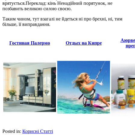
врятується.Переклад: кінь Ненадійний порятунок, не
позбавить великою силою своєю.
Таким чином, тут взагалі не йдеться ні про брехні, ні, тим
більше, її виправдання.
Аюрве
Гостиная Палермо
Отдых на Кипре
пре
Posted in:
Корисні Статті