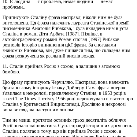
10. Є людина — є проблема, немає людини — немає
проблеми...
Приписують Сталіну фраза насправді ніколи ним не була
виголошена. Ця фраза належить лауреата Сталінської премії,
письменника Анатолія Рибакова, і була вкладена ним в уста
Сталіна в романі Діти Арбата [1987]. Пізніше, в
автобіографічному романі Роман-спогад [1997] Рибаков
розповів історію виникнення цієї фрази. За спогадами
знайомих Рибакова, він дуже пишався тим, що складена ним
фраза розкручена як реальний вислів вождя.
11. Сталін прийняв Росію з сохою, а залишив з атомною
бомбою.
Цю фразу приписують Черчиллю. Насправді вона належить
британському історику Ісааку Дойчеру. Сама фраза вперше
з'явилася в некролозі, присвяченому Сталіна, в 1953 році в
газеті The Times. Потім у 1956 році перекочувала в статтю про
Сталіна у Британській Енциклопедії. Дослівно в некролозі
вона виглядала наступним чином:
Тим не менш, протягом останніх трьох десятиліть обличчя
Росії почало змінюватися. Суть справді історичних досягнень
Сталіна полягає в тому, що він прийняв Росію з сохою, а
залишає з ядерними реакторами. Він підняв Росію до рівня