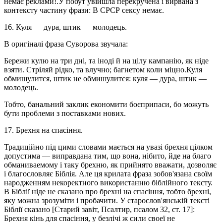
немає реклами!.У побут увійшла перекручена і вирвана з
контексту частину фрази: В СРСР сексу немає.
16. Куля — дура, штик — молодець.
В оригіналі фраза Суворова звучала:
Бережи кулю на три дні, та іноді й на цілу кампанію, як ніде
взяти. Стріляй рідко, та влучно; багнетом коли міцно.Куля
обмишулится, штик не обмишулится: куля — дура, штик —
молодець.
Тобто, банальний заклик економити боєприпаси, бо можуть
бути проблеми з поставками нових.
17. Брехня на спасіння.
Традиційно під цими словами мається на увазі брехня цілком
допустима — виправдана тим, що вона, нібито, йде на благо
обманиваемому і таку брехню, як прийнято вважати, дозволяє
і благословляє Біблія. Але ця крилата фраза зобов'язана своїм
народженням некоректного використанню біблійного тексту.
В Біблії ніде не сказано про брехні на спасіння, тобто брехні,
яку можна зрозуміти і пробачити. У старослов'янській тексті
Біблії сказано [Старий завіт, Псалтир, псалом 32, ст. 17]:
Брехня кінь для спасіння, у безлічі ж сили своеї не