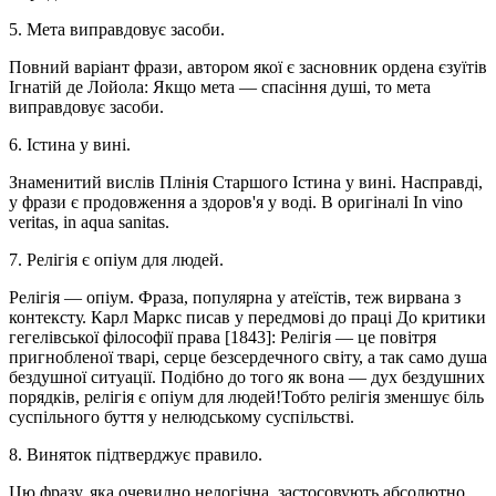
5. Мета виправдовує засоби.
Повний варіант фрази, автором якої є засновник ордена єзуїтів
Ігнатій де Лойола: Якщо мета — спасіння душі, то мета
виправдовує засоби.
6. Істина у вині.
Знаменитий вислів Плінія Старшого Істина у вині. Насправді,
у фрази є продовження а здоров'я у воді. В оригіналі In vino
veritas, in aqua sanitas.
7. Релігія є опіум для людей.
Релігія — опіум. Фраза, популярна у атеїстів, теж вирвана з
контексту. Карл Маркс писав у передмові до праці До критики
гегелівської філософії права [1843]: Релігія — це повітря
пригнобленої тварі, серце безсердечного світу, а так само душа
бездушної ситуації. Подібно до того як вона — дух бездушних
порядків, релігія є опіум для людей!Тобто релігія зменшує біль
суспільного буття у нелюдському суспільстві.
8. Виняток підтверджує правило.
Цю фразу, яка очевидно нелогічна, застосовують абсолютно