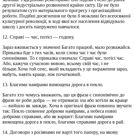
другої індустріально розвиненої країни світу. Це не було
результатом суто матеріального прогресу і організаційної
роботи. Подібні досягнення не були б можливі без всеосяжної
культурної революції, в ході якої все населення відвідувало
школу і досить напружено навчалося.
12. Справі — час, потісі — годину.
Зараз вживається у значенні Багато працюй, мало розважайся.
Приказка йде з тих часів, коли слова час і час були
синонімами. То є приказка означала: Справі час, потісі час.
Або, кажучи сучасною мовою, всьому свій час, і не
більше.Хоча той сенс, який вкладають у це вираження зараз,
мабуть, навіть краще, ніж початковий.
13. Благими намірами вимощена дорога в пекло.
Багато хто чомусь вважають, що ця фраза є синонімічно до
фрази не роби добра — не отримаєш зла або хотіли як краще
— вийшло як завжди. Хоча в оригіналі фраза повинна звучати
так: Пекло сповнене добрими намірами, а небеса повні
добрими справами, або як варіант: Благими намірами
вимощена дорога в пекло, благими справами дорога в рай.
14. Договори з росіянами не варті того паперу, на якому