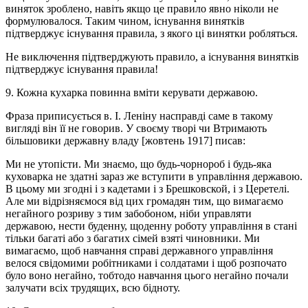
виняток зроблено, навіть якщо це правило явно ніколи не
формулювалося. Таким чином, існування винятків
підтверджує існування правила, з якого ці винятки робляться.
Не виключення підтверджують правило, а існування винятків
підтверджує існування правила!
9. Кожна кухарка повинна вміти керувати державою.
Фраза приписується в. І. Леніну насправді саме в такому
вигляді він її не говорив. У своєму творі чи Втримають
більшовики державну владу [жовтень 1917] писав:
Ми не утопісти. Ми знаємо, що будь-чорнороб і будь-яка
куховарка не здатні зараз же вступити в управління державою.
В цьому ми згодні і з кадетами і з Брешковской, і з Церетелі.
Але ми відрізняємося від цих громадян тим, що вимагаємо
негайного розриву з тим забобоном, ніби управляти
державою, нести буденну, щоденну роботу управління в стані
тільки багаті або з багатих сімей взяті чиновники. Ми
вимагаємо, щоб навчання справі державного управління
велося свідомими робітниками і солдатами і щоб розпочато
було воно негайно, тобтодо навчання цього негайно почали
залучати всіх трудящих, всю бідноту.