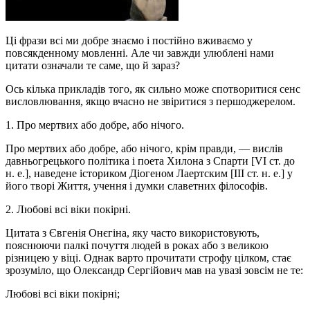
Ці фрази всі ми добре знаємо і постійно вживаємо у
повсякденному мовленні. Але чи завжди улюблені нами
цитати означали те саме, що й зараз?
Ось кілька прикладів того, як сильно може спотворитися сенс
висловлювання, якщо вчасно не звіритися з першоджерелом.
1. Про мертвих або добре, або нічого.
Про мертвих або добре, або нічого, крім правди, — вислів
давньогрецького політика і поета Хилона з Спарти [VI ст. до
н. е.], наведене істориком Діогеном Лаертским [III ст. н. е.] у
його творі Життя, учення і думки славетних філософів.
2. Любові всі віки покірні.
Цитата з Євгенія Онєгіна, яку часто використовують,
пояснюючи палкі почуття людей в роках або з великою
різницею у віці. Однак варто прочитати строфу цілком, стає
зрозуміло, що Олександр Сергійович мав на увазі зовсім не те:
Любові всі віки покірні;