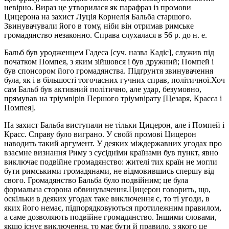
невірно. Вираз це утворилася як парафраз із промови
Цицерона на захист Луція Корнелія Бальба старшого.
Звинувачували його в тому, ніби він отримав римське
громадянство незаконно. Справа слухалася в 56 р. до н. е.
Бальб був уродженцем Гадеса [суч. назва Кадіс], служив під
початком Помпея, з яким зійшовся і був дружний; Помпей і
був спонсором його громадянства. Підґрунтя звинувачення
була, як і в більшості тогочасних гучних справ, політичної.Хоч
сам Бальб був активний політично, але удар, безумовно,
прямував на тріумвірів Першого тріумвірату [Цезаря, Красса і
Помпея].
На захист Бальба виступали не тільки Цицерон, але і Помпей і
Красс. Справу було виграно. У своїй промові Цицерон
наводить такий аргумент. У деяких міждержавних угодах про
взаємне визнання Риму з сусідніми країнами був пункт, явно
виключає подвійне громадянство: жителі тих країн не могли
бути римськими громадянами, не відмовившись спершу від
свого. Громадянство Бальба було подвійним; це була
формальна сторона обвинувачення.Цицерон говорить, що,
оскільки в деяких угодах таке виключення є, то ті угоди, в
яких його немає, підпорядковуються протилежним правилом,
а саме дозволяють подвійне громадянство. Іншими словами,
якщо існує виключення, то має бути й правило, з якого це