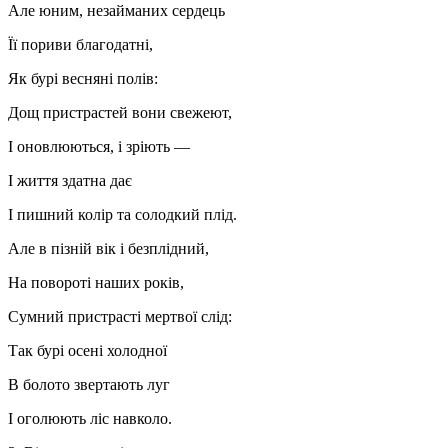
Але юним, незайманих сердець
Її пориви благодатні,
Як бурі весняні полів:
Дощ пристрастей вони свежеют,
І оновлюються, і зріють —
І життя здатна дає
І пишний колір та солодкий плід.
Але в пізній вік і безплідний,
На повороті наших років,
Сумний пристрасті мертвої слід:
Так бурі осені холодної
В болото звертають луг
І оголюють ліс навколо.