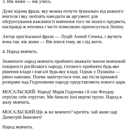
3. Вік живи — вік учись.
Дуже відома фраза, яку можна почути буквально від кожного
вчителя і яку люблять наводити як аргумент для
обґрунтування важливості вивчення того чи іншого предмета,
насправді ж неповна і часто помилково приписується Леніну.
Автор оригінальної фрази — Луцій Анней Сенека, і звучить
вона так: вік живи — Вік вчися тому, як слід жити.
4. Народ мовчить.
Знамените народ мовчить прийнято вважати чином мовчазній
покірності російського народу, готового прийняти будь-яке
рішення влади і взагалі будь-яку владу. Однак у Пушкіна —
рівно навпаки. Поема закінчується тим, що після кривавої
розправи над Годуновими народу представляють нового царя.
МОСАЛЬСКИЙ: Народ! Марія Годунова і її син Феодор
отруїли себе отрутою. Ми бачили їхні мертві трупи. Народ в
жаху мовчить.
МОСАЛЬСКИЙ:Що ж ви мовчите? кричіть: хай живе цар
Димитрій Іванович!
Народ мовчить.