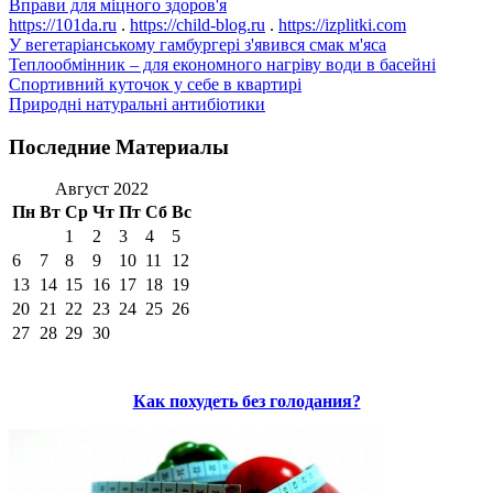
Вправи для міцного здоров'я
https://101da.ru
.
https://child-blog.ru
.
https://izplitki.com
У вегетаріанському гамбургері з'явився смак м'яса
Теплообмінник – для економного нагріву води в басейні
Спортивний куточок у себе в квартирі
Природні натуральні антибіотики
Последние Материалы
Август 2022
Пн
Вт
Ср
Чт
Пт
Сб
Вс
1
2
3
4
5
6
7
8
9
10
11
12
13
14
15
16
17
18
19
20
21
22
23
24
25
26
27
28
29
30
Как похудеть без голодания?