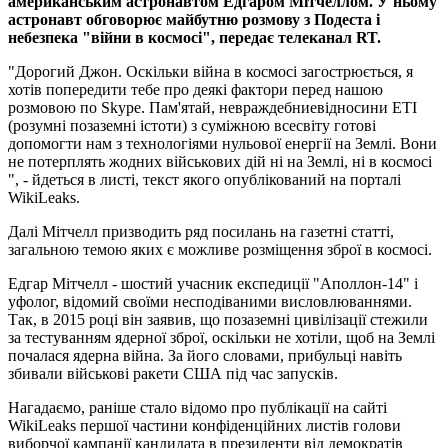
американським астронавтом Едгаром Мітчеллом. У ньому
астронавт обговорює майбутню розмову з Подеста і
небезпека "війни в космосі", передає телеканал RT.
"Дорогий Джон. Оскільки війна в космосі загострюється, я
хотів попередити тебе про деякі фактори перед нашою
розмовою по Skype. Пам'ятай, невраждебниевідносини ETI
(розумні позаземні істоти) з суміжною всесвіту готові
допомогти нам з технологіями нульової енергії на Землі. Вони
не потерплять жодних військових дій ні на Землі, ні в космосі
", - йдеться в листі, текст якого опублікований на порталі
WikiLeaks.
Далі Мітчелл призводить ряд посилань на газетні статті,
загальною темою яких є можливе розміщення зброї в космосі.
Едгар Мітчелл - шостий учасник експедиції "Аполлон-14" і
уфолог, відомий своїми несподіваними висловлюваннями.
Так, в 2015 році він заявив, що позаземні цивілізації стежили
за тестуванням ядерної зброї, оскільки не хотіли, щоб на Землі
почалася ядерна війна. За його словами, прибульці навіть
збивали військові ракети США під час запусків.
Нагадаємо, раніше стало відомо про публікації на сайті
WikiLeaks першої частини конфіденційних листів голови
виборчої кампанії кандидата в президенти від демократів