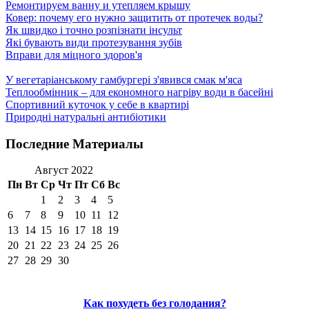
Ремонтируем ванну и утепляем крышу
Ковер: почему его нужно защитить от протечек воды?
Як швидко і точно розпізнати інсульт
Які бувають види протезування зубів
Вправи для міцного здоров'я
У вегетаріанському гамбургері з'явився смак м'яса
Теплообмінник – для економного нагріву води в басейні
Спортивний куточок у себе в квартирі
Природні натуральні антибіотики
Последние Материалы
Август 2022
Пн
Вт
Ср
Чт
Пт
Сб
Вс
1
2
3
4
5
6
7
8
9
10
11
12
13
14
15
16
17
18
19
20
21
22
23
24
25
26
27
28
29
30
Как похудеть без голодания?