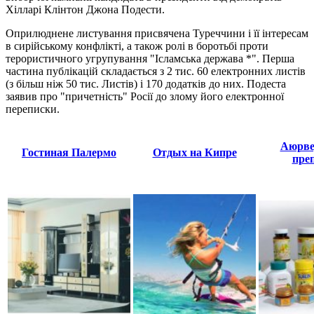
Хілларі Клінтон Джона Подести.
Оприлюднене листування присвячена Туреччини і її інтересам
в сирійському конфлікті, а також ролі в боротьбі проти
терористичного угрупування "Ісламська держава *". Перша
частина публікацій складається з 2 тис. 60 електронних листів
(з більш ніж 50 тис. Листів) і 170 додатків до них. Подеста
заявив про "причетність" Росії до злому його електронної
переписки.
Аюрве
Гостиная Палермо
Отдых на Кипре
пре