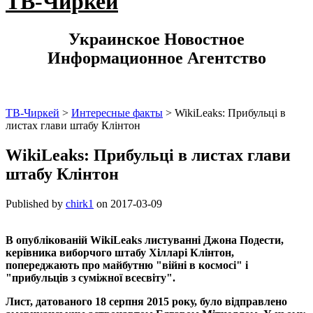
ТВ-Чиркей
Украинское Новостное
Информационное Агентство
ТВ-Чиркей
>
Интересные факты
>
WikiLeaks: Прибульці в
листах глави штабу Клінтон
WikiLeaks: Прибульці в листах глави
штабу Клінтон
Published by
chirk1
on
2017-03-09
В опублікованій WikiLeaks листуванні Джона Подести,
керівника виборчого штабу Хілларі Клінтон,
попереджають про майбутню "війні в космосі" і
"прибульців з суміжної всесвіту".
Лист, датованого 18 серпня 2015 року, було відправлено