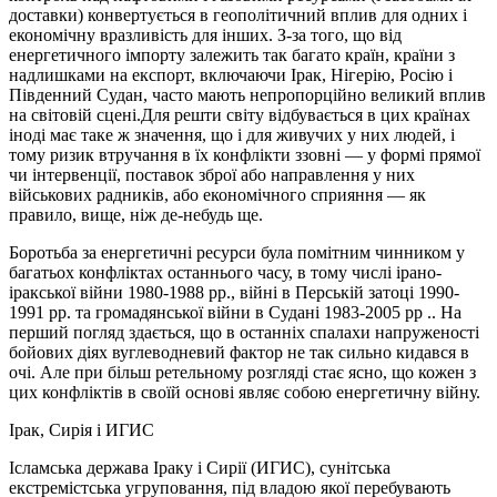
доставки) конвертується в геополітичний вплив для одних і
економічну вразливість для інших. З-за того, що від
енергетичного імпорту залежить так багато країн, країни з
надлишками на експорт, включаючи Ірак, Нігерію, Росію і
Південний Судан, часто мають непропорційно великий вплив
на світовій сцені.Для решти світу відбувається в цих країнах
іноді має таке ж значення, що і для живучих у них людей, і
тому ризик втручання в їх конфлікти ззовні — у формі прямої
чи інтервенції, поставок зброї або направлення у них
військових радників, або економічного сприяння — як
правило, вище, ніж де-небудь ще.
Боротьба за енергетичні ресурси була помітним чинником у
багатьох конфліктах останнього часу, в тому числі ірано-
іракської війни 1980-1988 рр., війні в Перській затоці 1990-
1991 рр. та громадянської війни в Судані 1983-2005 рр .. На
перший погляд здається, що в останніх спалахи напруженості
бойових діях вуглеводневий фактор не так сильно кидався в
очі. Але при більш ретельному розгляді стає ясно, що кожен з
цих конфліктів в своїй основі являє собою енергетичну війну.
Ірак, Сирія і ИГИС
Ісламська держава Іраку і Сирії (ИГИС), сунітська
екстремістська угруповання, під владою якої перебувають