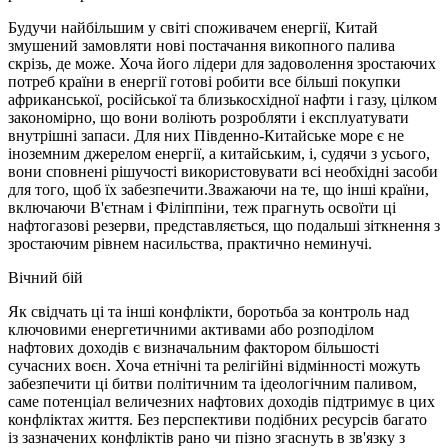
Будучи найбільшим у світі споживачем енергії, Китай
змушений замовляти нові постачання викопного палива
скрізь, де може. Хоча його лідери для задоволення зростаючих
потреб країни в енергії готові робити все більші покупки
африканської, російської та близькосхідної нафти і газу, цілком
закономірно, що вони воліють розробляти і експлуатувати
внутрішні запаси. Для них Південно-Китайське море є не
іноземним джерелом енергії, а китайським, і, судячи з усього,
вони сповнені рішучості використовувати всі необхідні засоби
для того, щоб їх забезпечити.Зважаючи на те, що інші країни,
включаючи В'єтнам і Філіппіни, теж прагнуть освоїти ці
нафтогазові резерви, представляється, що подальші зіткнення з
зростаючим рівнем насильства, практично неминучі.
Вічний бій
Як свідчать ці та інші конфлікти, боротьба за контроль над
ключовими енергетичними активами або розподілом
нафтових доходів є визначальним фактором більшості
сучасних воєн. Хоча етнічні та релігійні відмінності можуть
забезпечити ці битви політичним та ідеологічним паливом,
саме потенціал величезних нафтових доходів підтримує в цих
конфліктах життя. Без перспективи подібних ресурсів багато
із зазначених конфліктів рано чи пізно згаснуть в зв'язку з