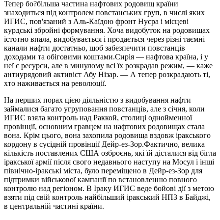
Тепер бо?більша частина нафтових родовищ країни
знаходиться під контролем повстанських груп, в числі яких
ИГИС, пов'язаний з Аль-Каїдою фронт Нусра і місцеві
курдські збройні формування. Хоча видобуток на родовищах
істотно впала, видобувається і продається через різні таємні
канали нафти достатньо, щоб забезпечити повстанців
доходами та обіговими коштами.Сирія — нафтова країна, і у
неї є ресурси, але в минулому всі їх розкрадав режим, — каже
антиурядовий активіст Абу Нізар. — А тепер розкрадають ті,
хто наживається на революції.
На перших порах цією діяльністю з видобування нафти
займалися багато угруповання повстанців, але з січня, коли
ИГИС взяла контроль над Раккой, столиці однойменної
провінції, основним гравцем на нафтових родовищах стала
вона. Крім цього, вона захопила родовища вздовж іракського
кордону в сусідній провінції Дейр-ез-Зор.Фактично, велика
кількість поставлених США озброєнь, які їй дісталися від бігла
іракської армії після свого недавнього наступу на Мосул і інші
північно-іракські міста, було переміщено в Дейр-ез-Зор для
підтримки військової кампанії по встановленню повного
контролю над регіоном. В Іраку ИГИС веде бойові дії з метою
взяти під свій контроль найбільший іракський НПЗ в Байджі,
в центральній частині країни.