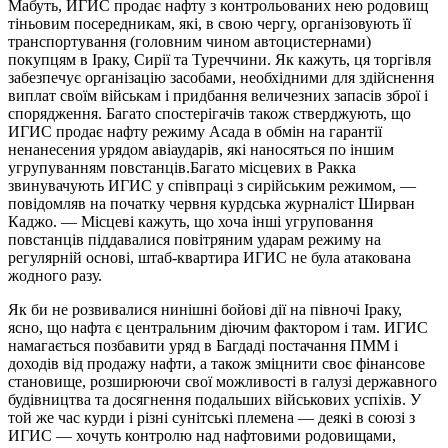
Мабуть, ИГИС продає нафту з контрольованих нею родовищ
тіньовим посередникам, які, в свою чергу, організовують її
транспортування (головним чином автоцистернами)
покупцям в Іраку, Сирії та Туреччини. Як кажуть, ця торгівля
забезпечує організацію засобами, необхідними для здійснення
виплат своїм військам і придбання величезних запасів зброї і
спорядження. Багато спостерігачів також стверджують, що
ИГИС продає нафту режиму Асада в обмін на гарантії
ненанесения урядом авіаударів, які наносяться по іншим
угрупуванням повстанців.Багато місцевих в Ракка
звинувачують ИГИС у співпраці з сирійським режимом, —
повідомляв на початку червня курдська журналіст Ширван
Каджо. — Місцеві кажуть, що хоча інші угруповання
повстанців піддавалися повітряним ударам режиму на
регулярній основі, штаб-квартира ИГИС не була атакована
жодного разу.
Як би не розвивалися нинішні бойові дії на півночі Іраку,
ясно, що нафта є центральним діючим фактором і там. ИГИС
намагається позбавити уряд в Багдаді постачання ПММ і
доходів від продажу нафти, а також зміцнити своє фінансове
становище, розширюючи свої можливості в галузі державного
будівництва та досягнення подальших військових успіхів. У
той же час курди і різні сунітські племена — деякі в союзі з
ИГИС — хочуть контролю над нафтовими родовищами,