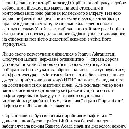
великі ділянки території на заході Сирії і півночі Іраку, є добре
озброєним військом, що мають на меті створення в
контрольованих нею районах ісламського халіфату. Певною
мірою це фанатична, релігійно-сектантська організація, що
прагне відтворити чисте, незіпсоване благочестя епохи
раннього ісламу.У той же самий час воно зайняте реалізацією
стандартного проекту державного будівництва, спрямованого
на створення повністю дієздатної держави з усіма його
атрибутами.
Як до свого розчарування дізналися в Іраку і Афганістані
Сполучені Штати, державне будівництво — справа дорога:
установи повинні створюватися і фінансуватися, армії —
набиратися і оплачуватися, зброю і паливо — закуповуватися,
а інфраструктура — міститися. Без нафти (або якогось іншого
джерела прибуткового доходу) ИГИС не могла б сподіватися
на досягнення своїх амбітних цілей. Але оскільки тепер вона
зайняла основні нафтовидобувні райони Сирії та об'єкти
нафтопереробки в Іраку, у неї з'являється унікальна
можливість це зробити.Тому для великої стратегії організації
нафта має найважливіше значення.
Сирія ніколи не була великим виробником нафти, але її
довоєнна видобуток в районі 400 тисяч барелів на день
забезпечувала режим Башара Асада значним джерелом доходу.