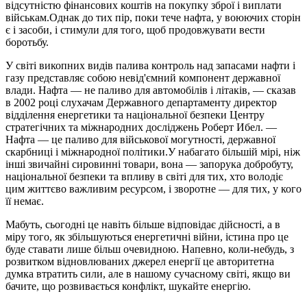
відсутністю фінансових коштів на покупку зброї і виплати
військам.Однак до тих пір, поки тече нафта, у воюючих сторін
є і засоби, і стимули для того, щоб продовжувати вести
боротьбу.
У світі викопних видів палива контроль над запасами нафти і
газу представляє собою невід'ємний компонент державної
влади. Нафта — не паливо для автомобілів і літаків, — сказав
в 2002 році слухачам Державного департаменту директор
відділення енергетики та національної безпеки Центру
стратегічних та міжнародних досліджень Роберт Ибел. —
Нафта — це паливо для військової могутності, державної
скарбниці і міжнародної політики.У набагато більшій мірі, ніж
інші звичайні сировинні товари, вона — запорука добробуту,
національної безпеки та впливу в світі для тих, хто володіє
цим життєво важливим ресурсом, і зворотне — для тих, у кого
її немає.
Мабуть, сьогодні це навіть більше відповідає дійсності, а в
міру того, як збільшуються енергетичні війни, істина про це
буде ставати лише більш очевидною. Напевно, коли-небудь, з
розвитком відновлюваних джерел енергії це авторитетна
думка втратить сили, але в нашому сучасному світі, якщо ви
бачите, що розвивається конфлікт, шукайте енергію.