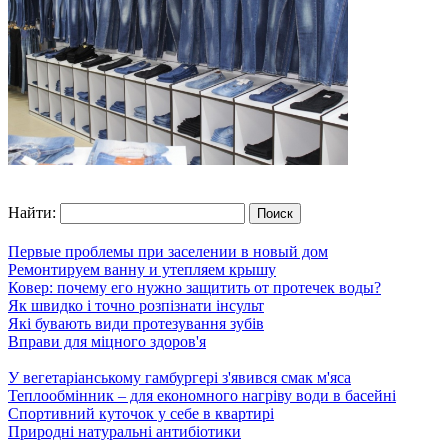
Найти:
Первые проблемы при заселении в новый дом
Ремонтируем ванну и утепляем крышу
Ковер: почему его нужно защитить от протечек воды?
Як швидко і точно розпізнати інсульт
Які бувають види протезування зубів
Вправи для міцного здоров'я
У вегетаріанському гамбургері з'явився смак м'яса
Теплообмінник – для економного нагріву води в басейні
Спортивний куточок у себе в квартирі
Природні натуральні антибіотики