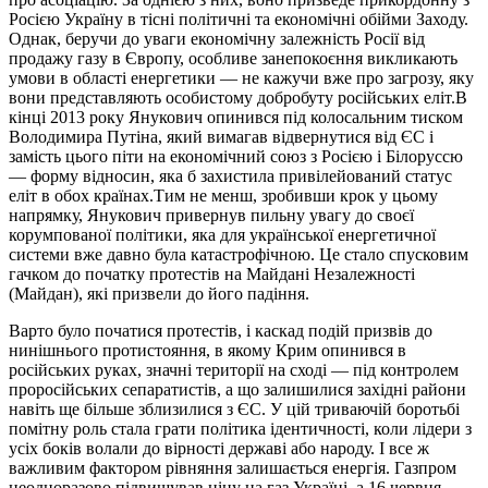
Росією Україну в тісні політичні та економічні обійми Заходу.
Однак, беручи до уваги економічну залежність Росії від
продажу газу в Європу, особливе занепокоєння викликають
умови в області енергетики — не кажучи вже про загрозу, яку
вони представляють особистому добробуту російських еліт.В
кінці 2013 року Янукович опинився під колосальним тиском
Володимира Путіна, який вимагав відвернутися від ЄС і
замість цього піти на економічний союз з Росією і Білоруссю
— форму відносин, яка б захистила привілейований статус
еліт в обох країнах.Тим не менш, зробивши крок у цьому
напрямку, Янукович привернув пильну увагу до своєї
корумпованої політики, яка для української енергетичної
системи вже давно була катастрофічною. Це стало спусковим
гачком до початку протестів на Майдані Незалежності
(Майдан), які призвели до його падіння.
Варто було початися протестів, і каскад подій призвів до
нинішнього протистояння, в якому Крим опинився в
російських руках, значні території на сході — під контролем
проросійських сепаратистів, а що залишилися західні райони
навіть ще більше зблизилися з ЄС. У цій триваючій боротьбі
помітну роль стала грати політика ідентичності, коли лідери з
усіх боків волали до вірності державі або народу. І все ж
важливим фактором рівняння залишається енергія. Газпром
неодноразово підвищував ціну на газ Україні, а 16 червня