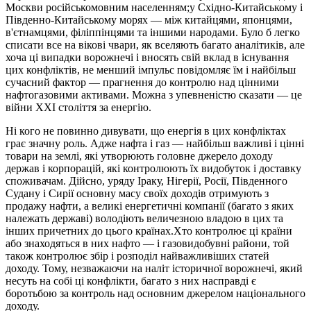
Москви російськомовним населенням;у Східно-Китайському і
Південно-Китайському морях — між китайцями, японцями,
в'єтнамцями, філіппінцями та іншими народами. Було б легко
списати все на вікові чвари, як вселяють багато аналітиків, але
хоча ці випадки ворожнечі і вносять свій вклад в існування
цих конфліктів, не менший імпульс повідомляє їм і найбільш
сучасний фактор — прагнення до контролю над цінними
нафтогазовими активами. Можна з упевненістю сказати — це
війни ХХІ століття за енергію.
Ні кого не повинно дивувати, що енергія в цих конфліктах
грає значну роль. Адже нафта і газ — найбільш важливі і цінні
товари на землі, які утворюють головне джерело доходу
держав і корпорацій, які контролюють їх видобуток і доставку
споживачам. Дійсно, уряду Іраку, Нігерії, Росії, Південного
Судану і Сирії основну масу своїх доходів отримують з
продажу нафти, а великі енергетичні компанії (багато з яких
належать державі) володіють величезною владою в цих та
інших причетних до цього країнах.Хто контролює ці країни
або знаходяться в них нафто — і газовидобувні райони, той
також контролює збір і розподіл найважливіших статей
доходу. Тому, незважаючи на наліт історичної ворожнечі, який
несуть на собі ці конфлікти, багато з них насправді є
боротьбою за контроль над основним джерелом національного
доходу.