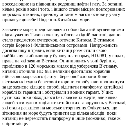
восседающие на підводних родовищ нафти і газу. За останні
кілька років води і того, і іншого стали місцем повторюваних
морських зіткнень, причому останнім часом основну увагу
приковує до себе Південно-Китайське море.
Зазначене море, представляючи собою багатий вуглеводнями
відгалуження Тихого океану в його західній частині, давно
стало предметом суперечок, оточене Китаєм, В'єтнамом,
острів Борнео і Філіппінськими островами. Напруженість
досягла піку в травні, коли китайці розмістили свою
найбільшу глибоководну бурову платформу, HD-981, у водах,
права на які заявив В'єтнам. Опинившись у зоні буріння,
приблизно в 120 морських милях від узбережжя В'єтнаму,
китайці оточили HD-981 великий флотилією кораблів
військово-морського флоту і берегової охорони.Коли
в'єтнамські судна берегової охорони спробували проникнути
за це захисне кільце в спробі відігнати платформу, китайські
кораблі їх таранили і обстріляли з водних гармат. У цих
сутичках поки обходилося без людських жертв, але кілька
людей загинуло в ході антикитайських заворушень у В'єтнамі,
які стали реакцією на морське вторгнення.Очікується, що
зіткнення на море будуть тривати ще кілька місяців, поки
китайці не перемістять платформу в інше (можливо, таке ж
спірне місце.