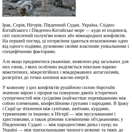
Ірак, Сирія, Нігерія, Південний Судан, Україна, Східно-
Китайського і Південно-Китайське море — куди ні подивися,
світ охоплений полум'ям нових або міжнародних конфліктів.
На перший погляд, ці потрясіння здаються незалежними один
від одного подіями, рухомими своїми власними унікальними і
специфічними факторами.
Але якщо придивитися уважніше, виявлено ряд загальних для
них ознак, з яких особливо виділяється пекельне вариво
міжетнічних, міжрелігійних і міждержавних антагонізмів,
розігрітих до точки кипіння жагою енергії.
У кожному з цих конфліктів рушійною силою боротьби
значною мірою є прорив на поверхню давніх історичних
суперечностей між сусідніми (найчастіше перемішаними між
собою племенами, конфесійними групами і народами. В Іраку
і Сирії це зіткнення між сунітами, шиїтами, курдами,
туркменами та іншими; в Нігерії — між мусульманами і
християнами, а також різними племінними об'єднаннями; у
Південному Судані — між народностями дінка і нуер; на
Україні — між прихильниками чинного режиму та тяжіє до