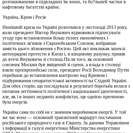
розташованими в підвладних їм зонах, та бо?льшей частки в
нафтовому багатстві країни.
Україна, Крим і Росія
Нинішній криза на Україні розпочався у листопаді 2013 року,
коли президент Віктор Янукович відмовився підписувати
угоду про встановлення більш тісних економічних і
політичних зв'язків з Європейським Союзом, вибравши
замість цього зближення з Росією. Цей акт викликав запеклі
антиурядові протести в Києві і, в кінцевому рахунку, привів
до втечі Януковича зі столиці.Після того, як основний
союзник Москви був зміщений зі сцени, а влада в столиці
взяли проєвропейські сили, президент Росії Володимир Путін
перейшов до встановлення контролю над Кримом і
підбурювання сепаратистської активності на Східній Україні.
Для обох сторін, що послідувала в результаті боротьба велася з
питання легітимності політичної і національної ідентичності,
але, як і в інших недавніх конфліктах, ще однією причиною
була енергія.
Україна сама по собі не є значним виробником енергії. У той
же час вона — основний транзитний маршрут постачання
російського природного газу в Європу. За даними Управління
з інформації в галузі енергетики Міністерства енергетики