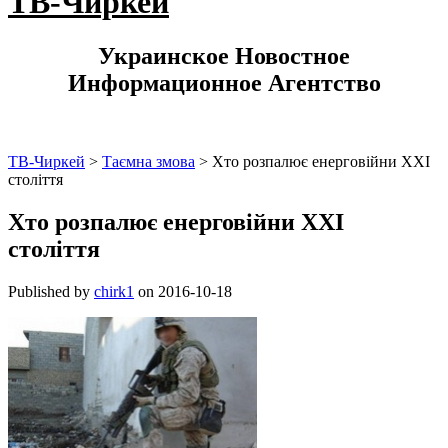
ТВ-Чиркей
Украинское Новостное
Информационное Агентство
ТВ-Чиркей
>
Таємна змова
>
Хто розпалює енерговійни XXI
століття
Хто розпалює енерговійни XXI
століття
Published by
chirk1
on
2016-10-18