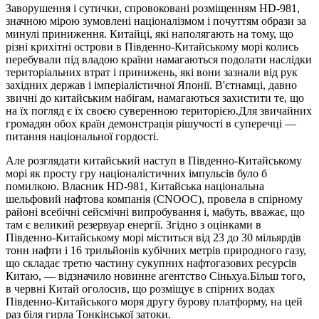
Заворушення і сутички, спровоковані розміщенням HD-981,
значною мірою зумовлені націоналізмом і почуттям образи за
минулі приниження. Китайці, які наполягають на тому, що
різні крихітні острови в Південно-Китайському морі колись
перебували під владою країни намагаються подолати наслідки
територіальних втрат і принижень, які вони зазнали від рук
західних держав і імперіалістичної Японії. В'єтнамці, давно
звичні до китайським набігам, намагаються захистити те, що
на їх погляд є їх своєю суверенною територією.Для звичайних
громадян обох країн демонстрація рішучості в суперечці —
питання національної гордості.
Але розглядати китайський наступ в Південно-Китайському
морі як просту гру націоналістичних імпульсів було б
помилкою. Власник HD-981, Китайська національна
шельфовий нафтова компанія (CNOOC), провела в спірному
районі всебічні сейсмічні випробування і, мабуть, вважає, що
там є великий резервуар енергії. Згідно з оцінками в
Південно-Китайському морі міститься від 23 до 30 мільярдів
тонн нафти і 16 трильйонів кубічних метрів природного газу,
що складає третю частину сукупних нафтогазових ресурсів
Китаю, — відзначило новинне агентство Сіньхуа.Більш того,
в червні Китай оголосив, що розміщує в спірних водах
Південно-Китайського моря другу бурову платформу, на цей
раз біля гирла Тонкінської затоки.