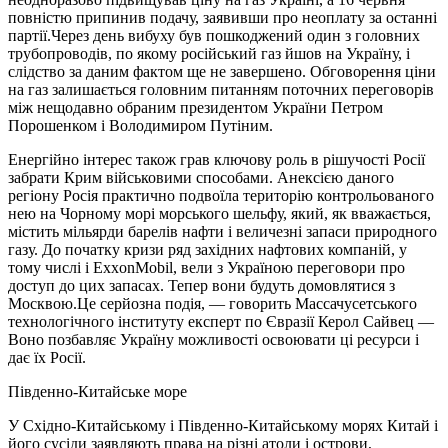
повністю припинив подачу, заявивши про неоплату за останні
партії.Через день вибуху був пошкоджений один з головних
трубопроводів, по якому російський газ йшов на Україну, і
слідство за даним фактом ще не завершено. Обговорення ціни
на газ залишається головним питанням поточних переговорів
між нещодавно обраним президентом України Петром
Порошенком і Володимиром Путіним.
Енергійно інтерес також грав ключову роль в рішучості Росії
забрати Крим військовими способами. Анексією даного
регіону Росія практично подвоїла територію контрольованого
нею на Чорному морі морського шельфу, який, як вважається,
містить мільярди барелів нафти і величезні запаси природного
газу. До початку кризи ряд західних нафтових компаній, у
тому числі і ExxonMobil, вели з Україною переговори про
доступ до цих запасах. Тепер вони будуть домовлятися з
Москвою.Це серйозна подія, — говорить Массачусетського
технологічного інституту експерт по Євразії Керол Сайвец —
Воно позбавляє Україну можливості освоювати ці ресурси і
дає їх Росії.
Південно-Китайське море
У Східно-Китайському і Південно-Китайському морях Китай і
його сусіди заявляють права на різні атоли і острови,