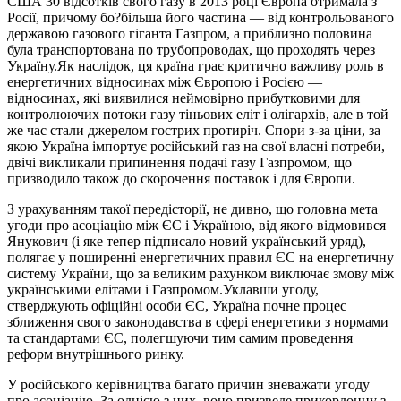
США 30 відсотків свого газу в 2013 році Європа отримала з
Росії, причому бо?більша його частина — від контрольованого
державою газового гіганта Газпром, а приблизно половина
була транспортована по трубопроводах, що проходять через
Україну.Як наслідок, ця країна грає критично важливу роль в
енергетичних відносинах між Європою і Росією —
відносинах, які виявилися неймовірно прибутковими для
контролюючих потоки газу тіньових еліт і олігархів, але в той
же час стали джерелом гострих протиріч. Спори з-за ціни, за
якою Україна імпортує російський газ на свої власні потреби,
двічі викликали припинення подачі газу Газпромом, що
призводило також до скорочення поставок і для Європи.
З урахуванням такої передісторії, не дивно, що головна мета
угоди про асоціацію між ЄС і Україною, від якого відмовився
Янукович (і яке тепер підписало новий український уряд),
полягає у поширенні енергетичних правил ЄС на енергетичну
систему України, що за великим рахунком виключає змову між
українськими елітами і Газпромом.Уклавши угоду,
стверджують офіційні особи ЄС, Україна почне процес
зближення свого законодавства в сфері енергетики з нормами
та стандартами ЄС, полегшуючи тим самим проведення
реформ внутрішнього ринку.
У російського керівництва багато причин зневажати угоду
про асоціацію. За однією з них, воно призведе прикордонну з