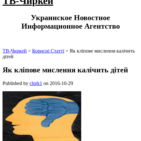
ТВ-Чиркей
Украинское Новостное
Информационное Агентство
ТВ-Чиркей
>
Корисні Статті
>
Як кліпове мислення калічить
дітей
Як кліпове мислення калічить дітей
Published by
chirk1
on
2016-10-29