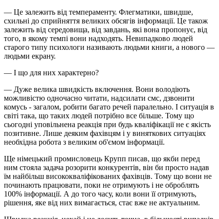
— Це залежить від темпераменту. Флегматики, швидше,
схильні до сприйняття великих обсягів інформації. Це також
залежить від середовища, від завдань, які вона пропонує, від
того, в якому темпі вони надходять. Невипадково людей
старого типу психологи називають людьми книги, а нового —
людьми екрану.
— І що для них характерно?
— Дуже велика швидкість включення. Вони володіють
можливістю одночасно читати, надсилати смс, дзвонити
комусь - загалом, робити багато речей паралельно. І ситуація в
світі така, що таких людей потрібно все більше. Тому що
сьогодні уповільнена реакція при будь кваліфікації не є якість
позитивне. Лише деяким фахівцям і у виняткових ситуаціях
необхідна робота з великим об'ємом інформації.
Ще німецький промисловець Крупп писав, що якби перед
ним стояла задача розорити конкурентів, він би просто надав
їм найбільш висококваліфікованих фахівців. Тому що вони не
починають працювати, поки не отримують і не оброблять
100% інформації. А до того часу, коли вони її отримують,
рішення, яке від них вимагається, стає вже не актуальним.