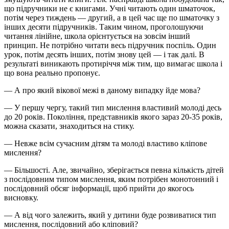
що підручники не є книгами. Учні читають один шматочок,
потім через тиждень — другий, а в цей час ще по шматочку з
інших десяти підручників. Таким чином, проголошуючи
читання лінійне, школа орієнтується на зовсім інший
принцип. Не потрібно читати весь підручник поспіль. Один
урок, потім десять інших, потім знову цей — і так далі. В
результаті виникають протиріччя між тим, що вимагає школа і
що вона реально пропонує.
— А про який вікової межі в даному випадку йде мова?
— У першу чергу, такий тип мислення властивий молоді десь
до 20 років. Покоління, представників якого зараз 20-35 років,
можна сказати, знаходиться на стику.
— Невже всім сучасним дітям та молоді властиво кліпове
мислення?
— Більшості. Але, звичайно, зберігається певна кількість дітей
з послідовним типом мислення, яким потрібен монотонний і
послідовний обсяг інформації, щоб прийти до якогось
висновку.
— А від чого залежить, який у дитини буде розвиватися тип
мислення, послідовний або кліповий?