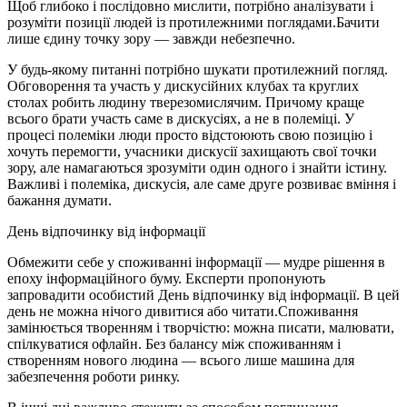
Щоб глибоко і послідовно мислити, потрібно аналізувати і
розуміти позиції людей із протилежними поглядами.Бачити
лише єдину точку зору — завжди небезпечно.
У будь-якому питанні потрібно шукати протилежний погляд.
Обговорення та участь у дискусійних клубах та круглих
столах робить людину тверезомислячим. Причому краще
всього брати участь саме в дискусіях, а не в полеміці. У
процесі полеміки люди просто відстоюють свою позицію і
хочуть перемогти, учасники дискусії захищають свої точки
зору, але намагаються зрозуміти один одного і знайти істину.
Важливі і полеміка, дискусія, але саме друге розвиває вміння і
бажання думати.
День відпочинку від інформації
Обмежити себе у споживанні інформації — мудре рішення в
епоху інформаційного буму. Експерти пропонують
запровадити особистий День відпочинку від інформації. В цей
день не можна нічого дивитися або читати.Споживання
замінюється творенням і творчістю: можна писати, малювати,
спілкуватися офлайн. Без балансу між споживанням і
створенням нового людина — всього лише машина для
забезпечення роботи ринку.