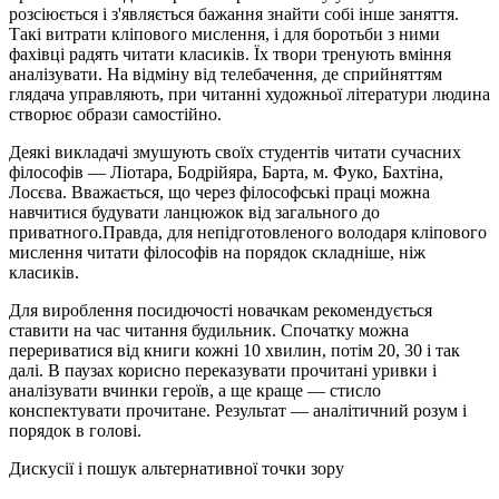
розсіюється і з'являється бажання знайти собі інше заняття.
Такі витрати кліпового мислення, і для боротьби з ними
фахівці радять читати класиків. Їх твори тренують вміння
аналізувати. На відміну від телебачення, де сприйняттям
глядача управляють, при читанні художньої літератури людина
створює образи самостійно.
Деякі викладачі змушують своїх студентів читати сучасних
філософів — Ліотара, Бодрійяра, Барта, м. Фуко, Бахтіна,
Лосєва. Вважається, що через філософські праці можна
навчитися будувати ланцюжок від загального до
приватного.Правда, для непідготовленого володаря кліпового
мислення читати філософів на порядок складніше, ніж
класиків.
Для вироблення посидючості новачкам рекомендується
ставити на час читання будильник. Спочатку можна
перериватися від книги кожні 10 хвилин, потім 20, 30 і так
далі. В паузах корисно переказувати прочитані уривки і
аналізувати вчинки героїв, а ще краще — стисло
конспектувати прочитане. Результат — аналітичний розум і
порядок в голові.
Дискусії і пошук альтернативної точки зору