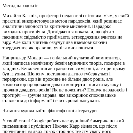
Метод парадоксів
Михайло Казінік, професор і педагог зі світовим ім'ям, у своїй
практиці використовував метод парадоксів, який розвиває
аналітичні здібності та критичне мислення. Парадокс
виходить протиріччя. Дослідження показали, що діти з
пасивним свідомістю приймають затвердження вчителя на
віру. Але коли вчитель озвучує два взаємовиключні
твердження, як правило, учні замислюються.
Наприклад: Моцарт — геніальний культовий композитор,
який написав незліченну безліч музичних творів, помирає в
злиднях. Бетховен писав грандіозні симфонії, але при цьому
був глухим. Шопену поставили діагноз туберкульоз і
передрекли, що він проживе не більше двох років, але
композитор продовжив давати концерти і писати музику і
прожив двадцять років! Як це пояснити? Пошук парадоксів і
протиріч — зручне вправа, яке викорінює споживацьке
ставлення до інформації і вчить розмірковувати.
Читання художньої та філософської літератури
У своїй статті Google робить нас дурніший? американський
письменник і публіцист Ніколас Карр зізнався, що після
прочитання їм двох-трьох сторінок тексту увагу його