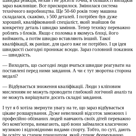
Швидка реакція, нехай і не досить точна, в більшості випадків
зараз важливіше. Все прискорилося. Змінилася система
технічного виробництва. Ще 50-60 років тому машина
складалася, скажімо, з 500 деталей. І потрібен був дуже
хороший, кваліфікований спеціаліст, який знайшов би
конкретну деталь і швидко замінив. Тепер техніку переважно
роблять з блоків. Якщо є поломка в якомусь блоці, його
виймають, а потім швидко вставляють інший. Такої
кваліфікації, як раніше, для цього вже не потрібно. І ця ідея
швидкості сьогодні проникає всюди. Зараз головний показник
— швидкість.
— Виходить, що сьогодні люди вчаться швидше реагувати на
поставлені перед ними завдання. А чи є тут зворотна сторона
медалі?
— Відбувається зниження кваліфікації. Люди з кліповим
мисленням не можуть проводити глибокий логічний аналіз та
не можуть вирішувати досить складні завдання.
І тут я б хотіла звернути увагу на те, що зараз відбувається
цікаве розшарування. Дуже невеликий відсоток заможних і
професійно обізнаних людей навчають своїх дітей переважно
без комп'ютера, вимагають, щоб вони займалися класичною
музикою і відповідними видами спорту. Тобто, по суті, дають
їм освіту за старим принципом, який сприяє формуванню