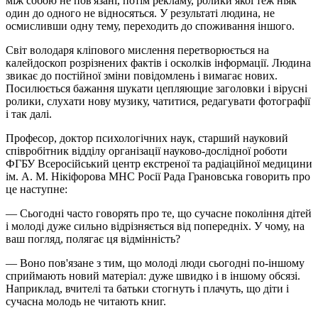
між собою не пов'язані, потім рекламу, ролики якої теж ніяк
один до одного не відносяться. У результаті людина, не
осмисливши одну тему, переходить до споживання іншого.
Світ володаря кліпового мислення перетворюється на
калейдоскоп розрізнених фактів і осколків інформації. Людина
звикає до постійної зміни повідомлень і вимагає нових.
Посилюється бажання шукати цепляющие заголовки і вірусні
ролики, слухати нову музику, чатитися, редагувати фотографії
і так далі.
Професор, доктор психологічних наук, старший науковий
співробітник відділу організації науково-дослідної роботи
ФГБУ Всеросійський центр екстреної та радіаційної медицини
ім. А. М. Нікіфорова МНС Росії Рада Грановська говорить про
це наступне:
— Сьогодні часто говорять про те, що сучасне покоління дітей
і молоді дуже сильно відрізняється від попередніх. У чому, на
ваш погляд, полягає ця відмінність?
— Воно пов'язане з тим, що молоді люди сьогодні по-іншому
сприймають новий матеріал: дуже швидко і в іншому обсязі.
Наприклад, вчителі та батьки стогнуть і плачуть, що діти і
сучасна молодь не читають книг.