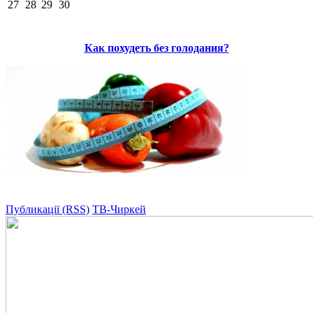
27
28
29
30
Как похудеть без голодания?
Публикації (RSS)
ТВ-Чиркей