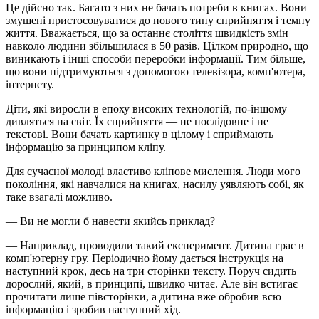
Це дійсно так. Багато з них не бачать потреби в книгах. Вони
змушені пристосовуватися до нового типу сприйняття і темпу
життя. Вважається, що за останнє століття швидкість змін
навколо людини збільшилася в 50 разів. Цілком природно, що
виникають і інші способи переробки інформації. Тим більше,
що вони підтримуються з допомогою телевізора, комп'ютера,
інтернету.
Діти, які виросли в епоху високих технологій, по-іншому
дивляться на світ. Їх сприйняття — не послідовне і не
текстові. Вони бачать картинку в цілому і сприймають
інформацію за принципом кліпу.
Для сучасної молоді властиво кліпове мислення. Люди мого
покоління, які навчалися на книгах, насилу уявляють собі, як
таке взагалі можливо.
— Ви не могли б навести якийсь приклад?
— Наприклад, проводили такий експеримент. Дитина грає в
комп'ютерну гру. Періодично йому дається інструкція на
наступний крок, десь на три сторінки тексту. Поруч сидить
дорослий, який, в принципі, швидко читає. Але він встигає
прочитати лише півсторінки, а дитина вже обробив всю
інформацію і зробив наступний хід.