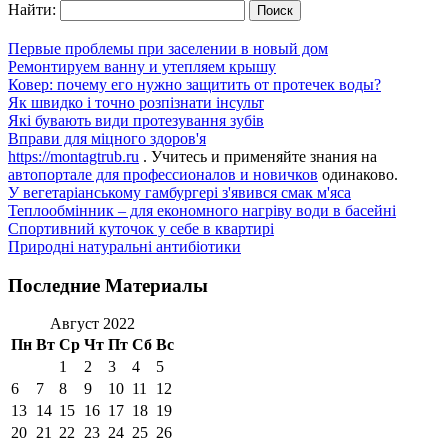
Найти:
Первые проблемы при заселении в новый дом
Ремонтируем ванну и утепляем крышу
Ковер: почему его нужно защитить от протечек воды?
Як швидко і точно розпізнати інсульт
Які бувають види протезування зубів
Вправи для міцного здоров'я
https://montagtrub.ru
. Учитесь и применяйте знания на
автопортале для профессионалов и новичков
одинаково.
У вегетаріанському гамбургері з'явився смак м'яса
Теплообмінник – для економного нагріву води в басейні
Спортивний куточок у себе в квартирі
Природні натуральні антибіотики
Последние Материалы
Август 2022
Пн
Вт
Ср
Чт
Пт
Сб
Вс
1
2
3
4
5
6
7
8
9
10
11
12
13
14
15
16
17
18
19
20
21
22
23
24
25
26