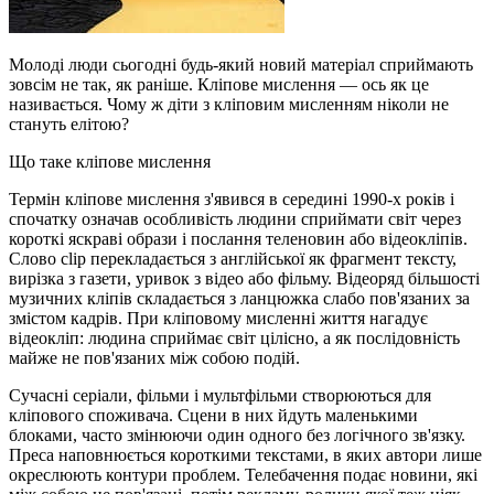
Молоді люди сьогодні будь-який новий матеріал сприймають
зовсім не так, як раніше. Кліпове мислення — ось як це
називається. Чому ж діти з кліповим мисленням ніколи не
стануть елітою?
Що таке кліпове мислення
Термін кліпове мислення з'явився в середині 1990-х років і
спочатку означав особливість людини сприймати світ через
короткі яскраві образи і послання теленовин або відеокліпів.
Слово clip перекладається з англійської як фрагмент тексту,
вирізка з газети, уривок з відео або фільму. Відеоряд більшості
музичних кліпів складається з ланцюжка слабо пов'язаних за
змістом кадрів. При кліповому мисленні життя нагадує
відеокліп: людина сприймає світ цілісно, а як послідовність
майже не пов'язаних між собою подій.
Сучасні серіали, фільми і мультфільми створюються для
кліпового споживача. Сцени в них йдуть маленькими
блоками, часто змінюючи один одного без логічного зв'язку.
Преса наповнюється короткими текстами, в яких автори лише
окреслюють контури проблем. Телебачення подає новини, які