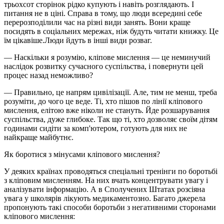
трьохсот сторінок рідко купують і навіть розглядають. І
питання не в ціні. Справа в тому, що люди всередині себе
перерозподілили час на різні види занять. Вони краще
посидять в соціальних мережах, ніж будуть читати книжку. Це
їм цікавіше.Люди йдуть в інші види розваг.
— Наскільки я розумію, кліпове мислення — це неминучий
наслідок розвитку сучасного суспільства, і повернути цей
процес назад неможливо?
— Правильно, це напрям цивілізації. Але, тим не менш, треба
розуміти, до чого це веде. Ті, хто пішов по лінії кліпового
мислення, елітою вже ніколи не стануть. Йде розшарування
суспільства, дуже глибоке. Так що ті, хто дозволяє своїм дітям
годинами сидіти за комп'ютером, готують для них не
найкраще майбутнє.
Як боротися з мінусами кліпового мислення?
У деяких країнах проводяться спеціальні тренінги по боротьбі
з кліповим мисленням. На них вчать концентрувати увагу і
аналізувати інформацію. А в Сполучених Штатах розсіяна
увага у школярів лікують медикаментозно. Багато джерела
пропонують такі способи боротьби з негативними сторонами
кліпового мислення: