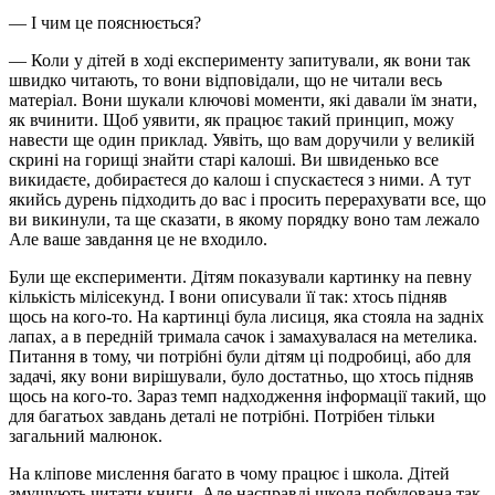
— І чим це пояснюється?
— Коли у дітей в ході експерименту запитували, як вони так
швидко читають, то вони відповідали, що не читали весь
матеріал. Вони шукали ключові моменти, які давали їм знати,
як вчинити. Щоб уявити, як працює такий принцип, можу
навести ще один приклад. Уявіть, що вам доручили у великій
скрині на горищі знайти старі калоші. Ви швиденько все
викидаєте, добираєтеся до калош і спускаєтеся з ними. А тут
якийсь дурень підходить до вас і просить перерахувати все, що
ви викинули, та ще сказати, в якому порядку воно там лежало
Але ваше завдання це не входило.
Були ще експерименти. Дітям показували картинку на певну
кількість мілісекунд. І вони описували її так: хтось підняв
щось на кого-то. На картинці була лисиця, яка стояла на задніх
лапах, а в передній тримала сачок і замахувалася на метелика.
Питання в тому, чи потрібні були дітям ці подробиці, або для
задачі, яку вони вирішували, було достатньо, що хтось підняв
щось на кого-то. Зараз темп надходження інформації такий, що
для багатьох завдань деталі не потрібні. Потрібен тільки
загальний малюнок.
На кліпове мислення багато в чому працює і школа. Дітей
змушують читати книги. Але насправді школа побудована так,