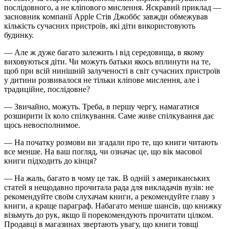
послідовного, а не кліпового мислення. Яскравий приклад —
засновник компанії Apple Стів Джоббс завжди обмежував
кількість сучасних пристроїв, які діти використовують
будинку.
— Але ж дуже багато залежить і від середовища, в якому
виховуються діти. Чи можуть батьки якось вплинути на те,
щоб при всій нинішній залученості в світ сучасних пристроїв
у дитини розвивалося не тільки кліпове мислення, але і
традиційне, послідовне?
— Звичайно, можуть. Треба, в першу чергу, намагатися
розширити їх коло спілкування. Саме живе спілкування дає
щось невосполнимое.
— На початку розмови ви згадали про те, що книги читають
все менше. На ваш погляд, чи означає це, що вік масової
книги підходить до кінця?
— На жаль, багато в чому це так. В одній з американських
статей я нещодавно прочитала рада для викладачів вузів: не
рекомендуйте своїм слухачам книги, а рекомендуйте главу з
книги, а краще параграф. Набагато менше шансів, що книжку
візьмуть до рук, якщо її порекомендують прочитати цілком.
Продавці в магазинах звертають увагу, що книги товщі