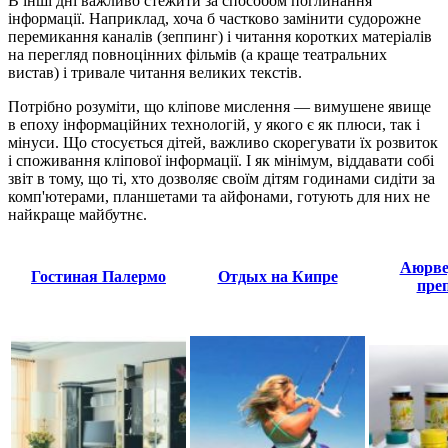
В інші дні важливо стежити за способом поглинання
інформації. Наприклад, хоча б частково замінити судорожне
перемикання каналів (зеппинг) і читання коротких матеріалів
на перегляд повноцінних фільмів (а краще театральних
вистав) і тривале читання великих текстів.
Потрібно розуміти, що кліпове мислення — вимушене явище
в епоху інформаційних технологій, у якого є як плюси, так і
мінуси. Що стосується дітей, важливо скорегувати їх розвиток
і споживання кліпової інформації. І як мінімум, віддавати собі
звіт в тому, що ті, хто дозволяє своїм дітям годинами сидіти за
комп'ютерами, планшетами та айфонами, готують для них не
найкраще майбутнє.
Аюрве
Гостиная Палермо
Отдых на Кипре
пре