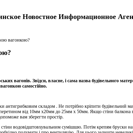
инское Новостное Информационное Аген
вою вагонкою?
ою?
ьких вагонів. Звідси, власне, і сама назва будівельного мат
 вагонкою самостійно.
ки антигрибковим складом . Не потрібно кріпити будівельний мат
перетином від 10мм х20мм до 25мм х 50мм. Якщо стіни балкона гл
опоможе вам зберегти простір.
стіни водовідштовхувальним сумішшю. Потім крепям бруски на шу
необхідно подумати і про вентиляцію. Для цього залиште невелик