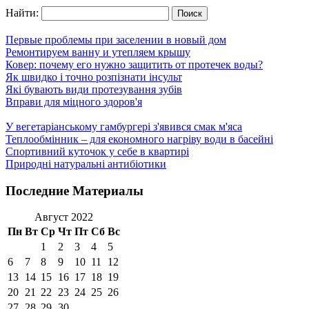
Найти:
Первые проблемы при заселении в новый дом
Ремонтируем ванну и утепляем крышу
Ковер: почему его нужно защитить от протечек воды?
Як швидко і точно розпізнати інсульт
Які бувають види протезування зубів
Вправи для міцного здоров'я
У вегетаріанському гамбургері з'явився смак м'яса
Теплообмінник – для економного нагріву води в басейні
Спортивний куточок у себе в квартирі
Природні натуральні антибіотики
Последние Материалы
Август 2022
Пн
Вт
Ср
Чт
Пт
Сб
Вс
1
2
3
4
5
6
7
8
9
10
11
12
13
14
15
16
17
18
19
20
21
22
23
24
25
26
27
28
29
30