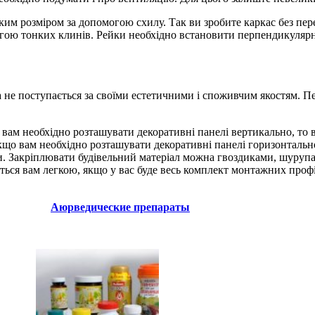
ким розміром за допомогою схилу. Так ви зробите каркас без пер
омогою тонких клинів. Рейки необхідно встановити перпендикуля
а не поступається за своїми естетичними і споживчим якостям. 
ам необхідно розташувати декоративні панелі вертикально, то в
кщо вам необхідно розташувати декоративні панелі горизонтально
и. Закріплювати будівельний матеріал можна гвоздиками, шурупа
ься вам легкою, якщо у вас буде весь комплект монтажних профі
Аюрведические препараты