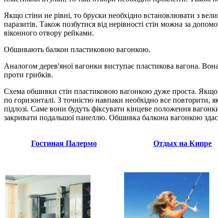
Якщо стіни не рівні, то бруски необхідно встановлювати з вели
паразитів. Також позбутися від нерівності стін можна за доп
віконного отвору рейками.
Обшивають балкон пластиковою вагонкою.
Аналогом дерев'яної вагонки виступає пластикова вагона. Вон
проти грибків.
Схема обшивки стін пластиковою вагонкою дуже проста. Якщо в
по горизонталі. З точністю навпаки необхідно все повторити, я
підлозі. Саме вони будуть фіксувати кінцеве положення вагонк
закривати подальшої панеллю. Обшивка балкона вагонкою здаст
Гостиная Палермо
Отдых на Кипре