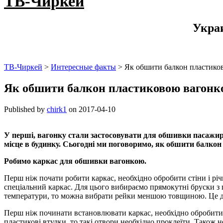
ТВ-Чиркей
Укра
ТВ-Чиркей
>
Интересные факты
>
Як обшити балкон пластико
Як обшити балкон пластиковою вагонк
Published by
chirk1
on
2017-04-10
У перші, вагонку стали застосовувати для обшивки пасажирс
місце в будинку. Сьогодні ми поговоримо, як обшити балкон
Робимо каркас для обшивки вагонкою.
Перш ніж почати робити каркас, необхідно обробити стіни і річ
спеціальний каркас. Для цього вибираємо прямокутні бруски з 
температури, то можна вибрати рейки меншою товщиною. Це д
Перш ніж починати встановлювати каркас, необхідно обробити 
пластикові втулки, то такі отвори необхідно проклеїти. Також 