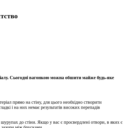
тство
еріалу. Сьогодні вагонкою можна обшити майже будь-яке
еріал прямо на стіну, для цього необхідно створити
адкі і на них немає результатів високих перепадів
рупах до стіни. Якщо у вас є просвердлені отвори, в яких є
і зазори між брусками.