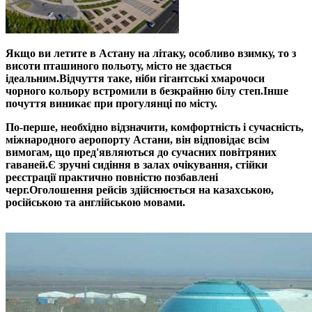
Якщо ви летите в Астану на літаку, особливо взимку, то з
висоти пташиного польоту, місто не здається
ідеальним.Відчуття таке, ніби гігантські хмарочоси
чорного кольору встромили в безкрайню білу степ.
Інше
почуття виникає при прогулянці по місту.
По-перше, необхідно відзначити, комфортність і сучасність,
міжнародного аеропорту Астани, він відповідає всім
вимогам, що пред'являються до сучасних повітряних
гаваней.
Є зручні сидіння в залах очікування, стійки
реєстрації практично повністю позбавлені
черг.
Оголошення рейсів здійснюється на казахською,
російською та англійською мовами.