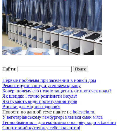
Найти:
Первые проблемы при заселении в новый дом
Ремонтируем ванну и утепляем крышу
Ковер: почему его нужно защитить от протечек воды?
Як швидко і точно розпізнати інсульт
Які бувають види протезування зубів
Вправи для міцного здоров'я
Новости по данной теме ищите на
holestein.ru
.
У вегетаріанському гамбургері з'явився смак м'яса
Теплообмінник – для економного нагріву води в басейні
Спортивний куточок у себе в квартирі