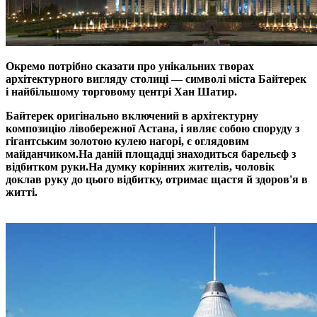
Окремо потрібно сказати про унікальних творах
архітектурного вигляду столиці — символі міста Байтерек
і найбільшому торговому центрі Хан Шатир.
Байтерек оригінально включений в архітектурну
композицію лівобережної Астана, і являє собою споруду з
гігантським золотою кулею нагорі, є оглядовим
майданчиком.
На даній площадці знаходиться барельєф з
відбитком руки.
На думку корінних жителів, чоловік
доклав руку до цього відбитку, отримає щастя й здоров'я в
житті.