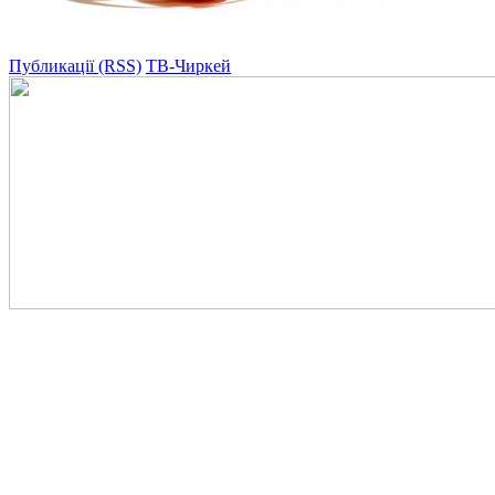
Публикації (RSS)
ТВ-Чиркей