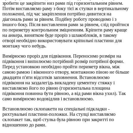
зробити це закріпити низ рами під горизонтальним рівнем.
Потім виставляємо раму з боку тієї ж стулки в вертикальному
положенні, під час закріплення потрібно дивитися на
діагональ рами за рівнем. Подібну роботу проводимо і з
іншого боку. Після виставлення рами за рівнем, слід пройтися
по периметру контрольним зміцненням. Кріпити раму краще
на анкера, винятком буде проріз з шлакоблоків, в такому
отворі необхідно використовувати кріпильні пластини для
монтажу чого небудь.
Вимірюємо проріз для підвіконня. Переносимо розміри на
підвіконня і випилюємо потрібний розмір потрібної форми.
Перед установкою необхідно пройти периметр вікна, між
самою рамою і віконного отвору, монтажною піною не більше
двадцяти п'яти відсотків заповнення. Встановлюємо
підвіконня на заздалегідь викладену цементну стяжку і
виставляємо його по рівню (горизонтальна площина
підвіконня повинна бути рівною, а від рами вікна ухил). Так
само вимірюємо водовідлив і встановлюємо.
Встановлюємо склопакети на спеціальні підкладки -
рихтувальні пластини-положки. На стулці виставляємо
склопакет так, щоб стулка була рівною при закритті по
відношенню до рами.