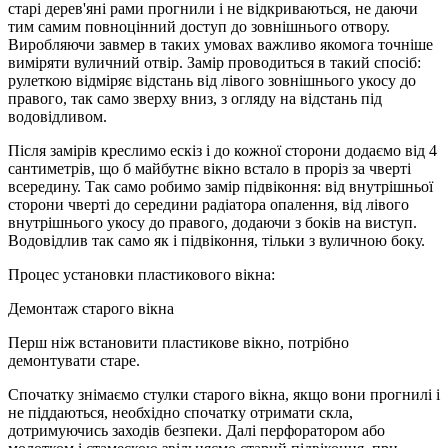
старі дерев'яні рами прогнили і не відкриваються, не даючи
тим самим повноцінний доступ до зовнішнього отвору.
Виробляючи завмер в таких умовах важливо якомога точніше
виміряти вуличний отвір. Замір проводиться в такий спосіб:
рулеткою відміряє відстань від лівого зовнішнього укосу до
правого, так само зверху вниз, з огляду на відстань під
водовідливом.
Після замірів креслимо ескіз і до кожної сторони додаємо від 4
сантиметрів, що б майбутнє вікно встало в проріз за чверті
всередину. Так само робимо замір підвіконня: від внутрішньої
сторони чверті до середини радіатора опалення, від лівого
внутрішнього укосу до правого, додаючи з боків на виступ.
Водовідлив так само як і підвіконня, тільки з вуличною боку.
Процес установки пластикового вікна:
Демонтаж старого вікна
Перш ніж встановити пластикове вікно, потрібно
демонтувати старе.
Спочатку знімаємо стулки старого вікна, якщо вони прогнилі і
не піддаються, необхідно спочатку отримати скла,
дотримуючись заходів безпеки. Далі перфоратором або