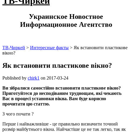
ТВ-Чиркей
Украинское Новостное
Информационное Агентство
ТВ-Чиркей
>
Интересные факты
>
Як встановити пластикове
вікно?
Як встановити пластикове вікно?
Published by
chirk1
on
2017-03-24
Ви зібралися самостійно встановити пластикове вікно?
Приготуйтеся до несподіваним труднощам, які чекають
Вас в процесі установки вікна. Вам буде корисно
прочитати цю статтю.
З чого почати ?
Перше і найважливіше - це правильно визначити точний
розмір майбутнього вікна. Найчастіше це не так легко, так як