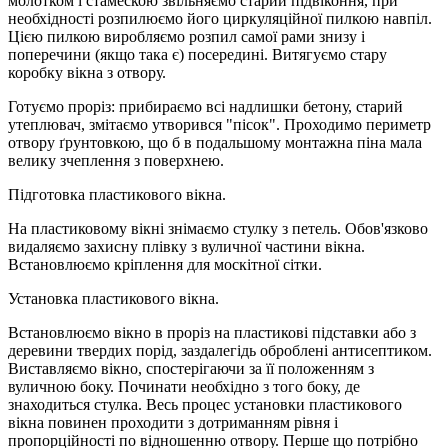
молотком і стамескою звільняємо старий підвіконня, при
необхідності розпилюємо його циркуляційної пилкою навпіл.
Цією пилкою виробляємо розпил самої рами знизу і
поперечини (якщо така є) посередині. Витягуємо стару
коробку вікна з отвору.
Готуємо проріз: прибираємо всі надлишки бетону, старий
утеплювач, змітаємо утворився "пісок". Проходимо периметр
отвору ґрунтовкою, що б в подальшому монтажна піна мала
велику зчеплення з поверхнею.
Підготовка пластикового вікна.
На пластиковому вікні знімаємо стулку з петель. Обов'язково
видаляємо захисну плівку з вуличної частини вікна.
Встановлюємо кріплення для москітної сітки.
Установка пластикового вікна.
Встановлюємо вікно в проріз на пластикові підставки або з
деревини твердих порід, заздалегідь оброблені антисептиком.
Виставляємо вікно, спостерігаючи за її положенням з
вуличною боку. Починати необхідно з того боку, де
знаходиться стулка. Весь процес установки пластикового
вікна повинен проходити з дотриманням рівня і
пропорційності по відношенню отвору. Перше що потрібно