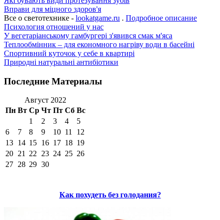
Які бувають види протезування зубів
Вправи для міцного здоров'я
Все о светотехнике -
lookatgame.ru
.
Подробное описание
Психология отношений у нас
У вегетаріанському гамбургері з'явився смак м'яса
Теплообмінник – для економного нагріву води в басейні
Спортивний куточок у себе в квартирі
Природні натуральні антибіотики
Последние Материалы
Август 2022
Пн
Вт
Ср
Чт
Пт
Сб
Вс
1
2
3
4
5
6
7
8
9
10
11
12
13
14
15
16
17
18
19
20
21
22
23
24
25
26
27
28
29
30
Как похудеть без голодания?