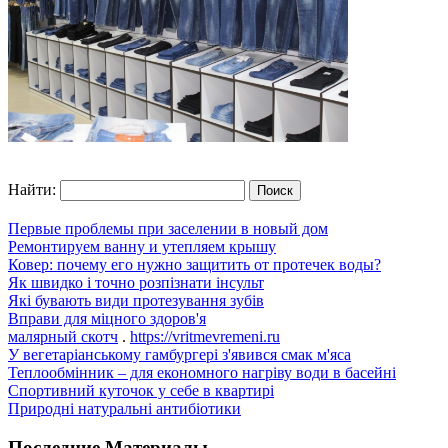
Найти:
Первые проблемы при заселении в новый дом
Ремонтируем ванну и утепляем крышу
Ковер: почему его нужно защитить от протечек воды?
Як швидко і точно розпізнати інсульт
Які бувають види протезування зубів
Вправи для міцного здоров'я
малярный скотч
.
https://vritmevremeni.ru
У вегетаріанському гамбургері з'явився смак м'яса
Теплообмінник – для економного нагріву води в басейні
Спортивний куточок у себе в квартирі
Природні натуральні антибіотики
Последние Материалы