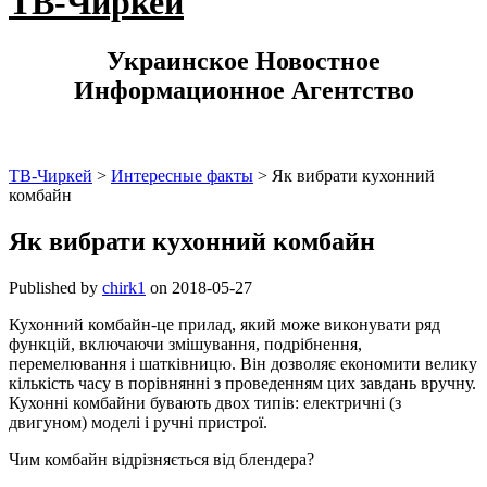
ТВ-Чиркей
Украинское Новостное
Информационное Агентство
ТВ-Чиркей
>
Интересные факты
>
Як вибрати кухонний
комбайн
Як вибрати кухонний комбайн
Published by
chirk1
on
2018-05-27
Кухонний комбайн-це прилад, який може виконувати ряд
функцій, включаючи змішування, подрібнення,
перемелювання і шатківницю. Він дозволяє економити велику
кількість часу в порівнянні з проведенням цих завдань вручну.
Кухонні комбайни бувають двох типів: електричні (з
двигуном) моделі і ручні пристрої.
Чим комбайн відрізняється від блендера?