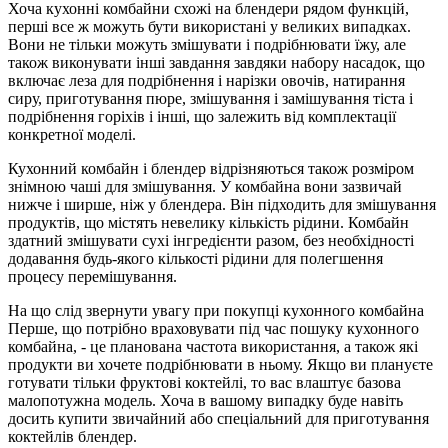
Хоча кухонні комбайни схожі на блендери рядом функцій,
перші все ж можуть бути використані у великих випадках.
Вони не тільки можуть змішувати і подрібнювати їжу, але
також виконувати інші завдання завдяки набору насадок, що
включає леза для подрібнення і нарізки овочів, натирання
сиру, приготування пюре, змішування і замішування тіста і
подрібнення горіхів і інші, що залежить від комплектації
конкретної моделі.
Кухонний комбайн і блендер відрізняються також розміром
знімною чаші для змішування. У комбайна вони зазвичай
нижче і ширше, ніж у блендера. Він підходить для змішування
продуктів, що містять невелику кількість рідини. Комбайн
здатний змішувати сухі інгредієнти разом, без необхідності
додавання будь-якого кількості рідини для полегшення
процесу перемішування.
На що слід звернути увагу при покупці кухонного комбайна
Перше, що потрібно враховувати під час пошуку кухонного
комбайна, - це планована частота використання, а також які
продукти ви хочете подрібнювати в ньому. Якщо ви плануєте
готувати тільки фруктові коктейлі, то вас влаштує базова
малопотужна модель. Хоча в вашому випадку буде навіть
досить купити звичайний або спеціальний для приготування
коктейлів блендер.