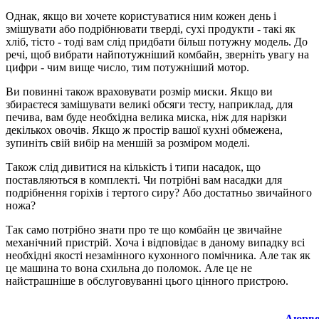
Однак, якщо ви хочете користуватися ним кожен день і
змішувати або подрібнювати тверді, сухі продукти - такі як
хліб, тісто - тоді вам слід придбати більш потужну модель. До
речі, щоб вибрати найпотужніший комбайн, зверніть увагу на
цифри - чим вище число, тим потужніший мотор.
Ви повинні також враховувати розмір миски. Якщо ви
збираєтеся замішувати великі обсяги тесту, наприклад, для
печива, вам буде необхідна велика миска, ніж для нарізки
декількох овочів. Якщо ж простір вашої кухні обмежена,
зупиніть свій вибір на меншій за розміром моделі.
Також слід дивитися на кількість і типи насадок, що
поставляються в комплекті. Чи потрібні вам насадки для
подрібнення горіхів і тертого сиру? Або достатньо звичайного
ножа?
Так само потрібно знати про те що комбайн це звичайне
механічний пристрій. Хоча і відповідає в даному випадку всі
необхідні якості незамінного кухонного помічника. Але так як
це машина то вона схильна до поломок. Але це не
найстрашніше в обслуговуванні цього цінного пристрою.
Аюрве