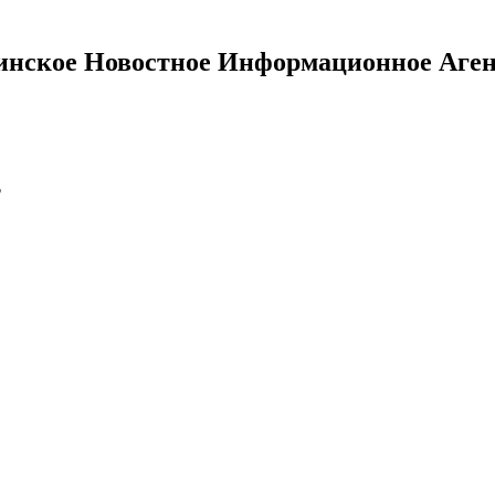
инское Новостное Информационное Аген
?