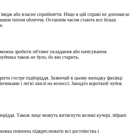
 імідж або власне сприйняття. Ніщо в цій справі не допомагає
 вашим типом обличчя. Останнім часом стають все більш
е.
о можна зробити об'ємне укладання або начісування.
убчика також не було, бо він старить.
ити гостре підборіддя. Зазвичай в цьому випадку фахівці
нчиками і легкі хвилі на волоссі. Занадто короткий чубок
оріддя. Також лице можуть витягнути великі кучері, зібрані
рижка повинна підкреслювати всі достоїнства і