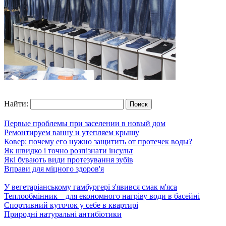
Найти:
Первые проблемы при заселении в новый дом
Ремонтируем ванну и утепляем крышу
Ковер: почему его нужно защитить от протечек воды?
Як швидко і точно розпізнати інсульт
Які бувають види протезування зубів
Вправи для міцного здоров'я
У вегетаріанському гамбургері з'явився смак м'яса
Теплообмінник – для економного нагріву води в басейні
Спортивний куточок у себе в квартирі
Природні натуральні антибіотики