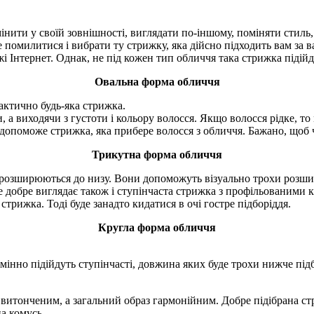
інити у своїй зовнішності, виглядати по-іншому, поміняти стиль,
е помилитися і вибрати ту стрижку, яка дійсно підходить вам за
 Інтернет. Однак, не під кожен тип обличчя така стрижка підійд
Овальна форма обличчя
актично будь-яка стрижка.
, а виходячи з густоти і кольору волосся. Якщо волосся рідке, т
допоможе стрижка, яка прибере волосся з обличчя. Бажано, щоб ч
Трикутна форма обличчя
і розширюються до низу. Вони допоможуть візуально трохи розшир
 добре виглядає також і ступінчаста стрижка з профільованими кі
 стрижка. Тоді буде занадто кидатися в очі гостре підборіддя.
Кругла форма обличчя
мінно підійдуть ступінчасті, довжина яких буде трохи нижче підб
витонченим, а загальний образ гармонійним. Добре підібрана ст
а комусь.