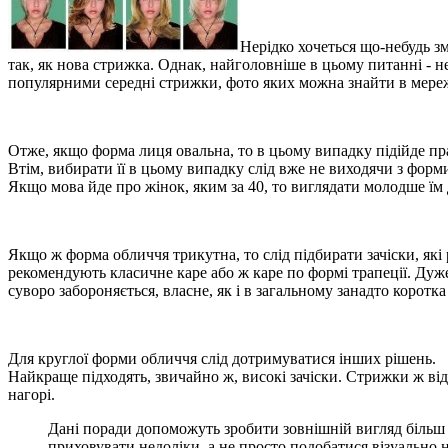
Нерідко хочеться що-небудь зм
так, як нова стрижка. Однак, найголовніше в цьому питанні - н
популярними середні стрижки, фото яких можна знайти в мережі
Отже, якщо форма лиця овальна, то в цьому випадку підійде пр
Втім, вибирати її в цьому випадку слід вже не виходячи з форми
Якщо мова йде про жінок, яким за 40, то виглядати молодше їм 
Якщо ж форма обличчя трикутна, то слід підбирати зачіски, як
рекомендують класичне каре або ж каре по формі трапеції. Дуже
суворо забороняється, власне, як і в загальному занадто коротка
Для круглої форми обличчя слід дотримуватися інших рішень.
Найкраще підходять, звичайно ж, високі зачіски. Стрижки ж від
нагорі.
Дані поради допоможуть зробити зовнішній вигляд більш 
приховувати недоліки, а не просто подобатися візуально н