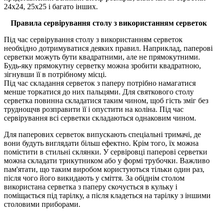
24х24, 25х25 і багато інших.
Правила сервірування столу з використанням серветок
Під час сервірування столу з використанням серветок
необхідно дотримуватися деяких правил. Наприклад, паперові
серветки можуть бути квадратними, але не прямокутними.
Будь-яку прямокутну серветку можна зробити квадратною,
зігнувши її в потрібному місці.
Під час складання серветок з паперу потрібно намагатися
менше торкатися до них пальцями. Для святкового столу
серветка повинна складатися таким чином, щоб гість зміг без
труднощчв розправити її і опустити на коліна. Під час
сервірування всі серветки складаються однаковим чином.
Для паперових серветок випускають спеціальні тримачі, де
вони будуть виглядати більш ефектно. Крім того, їх можна
помістити в стильні склянки. У сервіровці паперові серветки
можна складати трикутником або у формі трубочки. Важливо
пам'ятати, що таким виробом користуються тільки один раз,
після чого його викидають у сміття. За обіднім столом
використана серветка з паперу скочується в кульку і
поміщається під тарілку, а після кладеться на тарілку з іншими
столовими приборами.