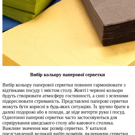
Вибір кольору паперової серветки
Вибір кольору паперової серветки повинен гармоніювати з
відтінками посуду і змістом столу. Жовті і червоні кольори
будуть створювати атмосферу гостинності, а сині з зеленими
підкреслювати стриманість. Представлені паперові серветки
можуть бути корисні в будь-яких ситуаціях. Їх зручно брати в
далекі подорожі або в походи, де ніде витерти руки і посуд.
Однотонні паперові серветки часто застосовуються для
сервірування шведського столу або кавового столика.
Важливе значення має розмір серветки. У каталозі
представлений великий вибір розмірів, включаючи серветки