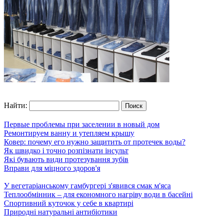
Найти:
Первые проблемы при заселении в новый дом
Ремонтируем ванну и утепляем крышу
Ковер: почему его нужно защитить от протечек воды?
Як швидко і точно розпізнати інсульт
Які бувають види протезування зубів
Вправи для міцного здоров'я
У вегетаріанському гамбургері з'явився смак м'яса
Теплообмінник – для економного нагріву води в басейні
Спортивний куточок у себе в квартирі
Природні натуральні антибіотики