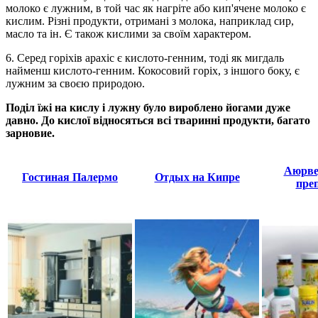
молоко є лужним, в той час як нагріте або кип'ячене молоко є
кислим. Різні продукти, отримані з молока, наприклад сир,
масло та ін. Є також кислими за своїм характером.
6. Серед горіхів арахіс є кислото-генним, тоді як мигдаль
найменш кислото-генним. Кокосовий горіх, з іншого боку, є
лужним за своєю природою.
Поділ їжі на кислу і лужну було вироблено йогами дуже
давно. До кислої відносяться всі тваринні продукти, багато
зарновие.
Аюрве
Гостиная Палермо
Отдых на Кипре
пре