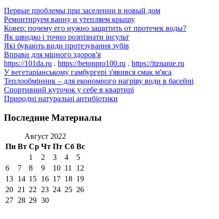
Первые проблемы при заселении в новый дом
Ремонтируем ванну и утепляем крышу
Ковер: почему его нужно защитить от протечек воды?
Як швидко і точно розпізнати інсульт
Які бувають види протезування зубів
Вправи для міцного здоров'я
https://101da.ru
.
https://betonpro100.ru
.
https://itznanie.ru
У вегетаріанському гамбургері з'явився смак м'яса
Теплообмінник – для економного нагріву води в басейні
Спортивний куточок у себе в квартирі
Природні натуральні антибіотики
Последние Материалы
Август 2022
Пн
Вт
Ср
Чт
Пт
Сб
Вс
1
2
3
4
5
6
7
8
9
10
11
12
13
14
15
16
17
18
19
20
21
22
23
24
25
26
27
28
29
30