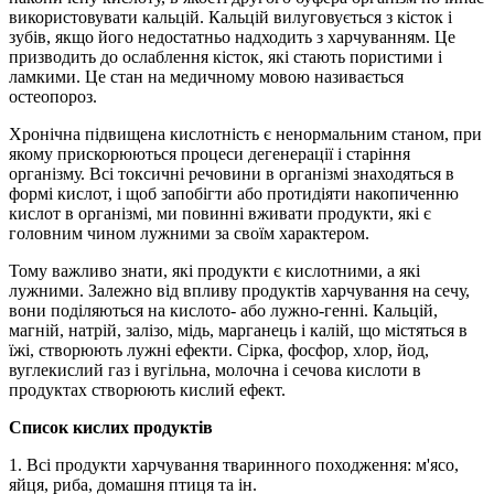
використовувати кальцій. Кальцій вилуговується з кісток і
зубів, якщо його недостатньо надходить з харчуванням. Це
призводить до ослаблення кісток, які стають пористими і
ламкими. Це стан на медичному мовою називається
остеопороз.
Хронічна підвищена кислотність є ненормальним станом, при
якому прискорюються процеси дегенерації і старіння
організму. Всі токсичні речовини в організмі знаходяться в
формі кислот, і щоб запобігти або протидіяти накопиченню
кислот в організмі, ми повинні вживати продукти, які є
головним чином лужними за своїм характером.
Тому важливо знати, які продукти є кислотними, а які
лужними. Залежно від впливу продуктів харчування на сечу,
вони поділяються на кислото- або лужно-генні. Кальцій,
магній, натрій, залізо, мідь, марганець і калій, що містяться в
їжі, створюють лужні ефекти. Сірка, фосфор, хлор, йод,
вуглекислий газ і вугільна, молочна і сечова кислоти в
продуктах створюють кислий ефект.
Список кислих продуктів
1. Всі продукти харчування тваринного походження: м'ясо,
яйця, риба, домашня птиця та ін.