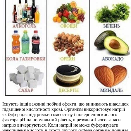
Існують інші важливі побічні ефекти, що виникають внаслідок
підвищеної кислотності крові. Організм використовує натрій
як буфер для підтримки гомеостазу і повернення кислого
фактора рН на нормальний рівень, в результаті чого запаси
натрію вичерпуються. Коли натрій не може буферизувати
накопичену кислоту, в якості другого буфера організм починає