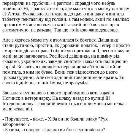
перевіряли на трубочці - а раптом і справді чого-небудь
знайшли? Ні, з ранку я не п'ю, але мало чого в моєму організмі
є? А тоді, буквально за тиждень до цього випадку, я випила
таблетку пенталгіну від голови, а там кодеїн, який по аналізах
протягом місяця визначається і за який позбавляють прав
автоматично, на раз-два. Так що готівкою явно дешевше.
Але з якогось моменту я втомилася їх боятися. Даішники
стали рутиною, простий, як дорожній податок. Тепер я просто
смиренно дістаю права і підписую протоколи. І, чесно кажучи,
мені на це наплювати. Російські даішники, на відміну від,
скажімо, українських, завжди свистять і махають палицею по
справі. Значить, я швидкість перевищила або знак який не
помітила, з ким не буває. Вони теж відносяться до цього
цілком буденно. Але сьогоднішній товариш мене вразив. То
своєю щирістю, то цинізмом, не зрозуміла.
Звозила я тут нашого нового приблудного кота з дачі в
Ногинск в ветеринарку. На шляху назад по вулиці III
Інтернаціоналу - головній вулиці цього приємного містечка -
мене чекав він.
- Порушуєте, - каже. - Хіба ви не бачили знаку "Рух
заборонено"?
- Бачила, - говорю. - І давно ви його тут повісили?