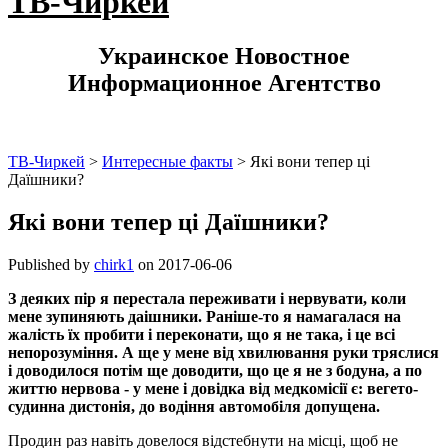
ТВ-Чиркей
Украинское Новостное
Информационное Агентство
ТВ-Чиркей
>
Интересные факты
>
Які вони тепер ці
Даїшники?
Які вони тепер ці Даїшники?
Published by
chirk1
on
2017-06-06
З деяких пір я перестала переживати і нервувати, коли
мене зупиняють даішники. Раніше-то я намагалася на
жалість їх пробити і переконати, що я не така, і це всі
непорозуміння. А ще у мене від хвилювання руки тряслися
і доводилося потім ще доводити, що це я не з бодуна, а по
життю нервова - у мене і довідка від медкомісії є: вегето-
судинна дистонія, до водіння автомобіля допущена.
Продин раз навіть довелося відстебнути на місці, щоб не