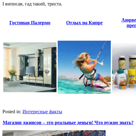
І виписав, гад такий, триста.
Аюрве
Гостиная Палермо
Отдых на Кипре
пре
Posted in:
Интересные факты
Магазин джинсов – это реальные деньги! Что нужно знать?