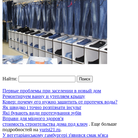
Найти:
Первые проблемы при заселении в новый дом
Ремонтируем ванну и утепляем крышу
Ковер: почему его нужно защитить от протечек воды?
Як швидко і точно розпізнати інсульт
Які бувають види протезування зубів
Вправи для міцного здоров'я
стоимость строительства дома под ключ
. Еще больше
подробностей на
yurist21.ru
.
У вегетаріанському гамбургері з'явився смак м'яса