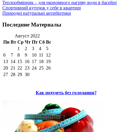
Теплообмінник – для економного нагріву води в басейні
Спортивний куточок у себе в квартирі
Природні натуральні антибіотики
Последние Материалы
Август 2022
Пн
Вт
Ср
Чт
Пт
Сб
Вс
1
2
3
4
5
6
7
8
9
10
11
12
13
14
15
16
17
18
19
20
21
22
23
24
25
26
27
28
29
30
Как похудеть без голодания?