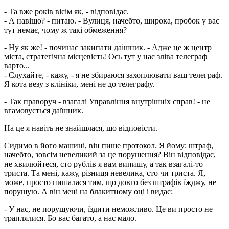
- Та вже років вісім як, - відповідає.
- А навіщо? - питаю. - Вулиця, начебто, широка, пробок у вас
тут немає, чому ж такі обмеження?
- Ну як же! - починає закипати даішник. - Адже це ж центр
міста, стратегічна місцевість! Ось тут у нас зліва телеграф
варто...
- Слухайте, - кажу, - я не збираюся захоплювати ваш телеграф.
Я кота везу з клініки, мені не до телеграфу.
- Так праворуч - взагалі Управління внутрішніх справ! - не
вгамовується даїшник.
На це я навіть не знайшлася, що відповісти.
Сидимо в його машині, він пише протокол. Я йому: штраф,
начебто, зовсім невеликий за це порушення? Він відповідає,
не хвилюйтеся, сто рублів я вам випишу, а так взагалі-то
триста. Та мені, кажу, різниця невелика, сто чи триста. Я,
може, просто пишалася тим, що довго без штрафів їжджу, не
порушую. А він мені на блакитному оці і видає:
- У нас, не порушуючи, їздити неможливо. Це ви просто не
траплялися. Бо вас багато, а нас мало.