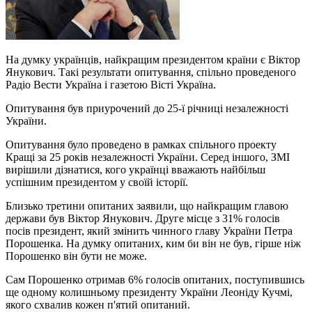
На думку українців, найкращим президентом країни є Віктор
Янукович. Такі результати опитування, спільно проведеного
Радіо Вести Україна і газетою Вісті Україна.
Опитування був приурочений до 25-ї річниці незалежності
України.
Опитування було проведено в рамках спільного проекту
Кращі за 25 років незалежності України. Серед іншого, ЗМІ
вирішили дізнатися, кого українці вважають найбільш
успішним президентом у своїй історії.
Близько третини опитаних заявили, що найкращим главою
держави був Віктор Янукович. Друге місце з 31% голосів
посів президент, який змінить чинного главу України Петра
Порошенка. На думку опитаних, ким би він не був, гірше ніж
Порошенко він бути не може.
Сам Порошенко отримав 6% голосів опитаних, поступившись
ще одному колишньому президенту України Леоніду Кучмі,
якого схвалив кожен п'ятий опитаний.