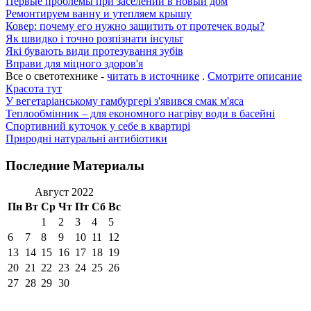
Первые проблемы при заселении в новый дом
Ремонтируем ванну и утепляем крышу
Ковер: почему его нужно защитить от протечек воды?
Як швидко і точно розпізнати інсульт
Які бувають види протезування зубів
Вправи для міцного здоров'я
Все о светотехнике -
читать в источнике
.
Смотрите описание
Красота тут
У вегетаріанському гамбургері з'явився смак м'яса
Теплообмінник – для економного нагріву води в басейні
Спортивний куточок у себе в квартирі
Природні натуральні антибіотики
Последние Материалы
Август 2022
Пн
Вт
Ср
Чт
Пт
Сб
Вс
1
2
3
4
5
6
7
8
9
10
11
12
13
14
15
16
17
18
19
20
21
22
23
24
25
26
27
28
29
30