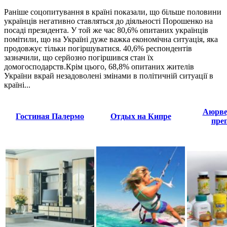
Раніше соцопитування в країні показали, що більше половини
українців негативно ставляться до діяльності Порошенко на
посаді президента. У той же час 80,6% опитаних українців
помітили, що на Україні дуже важка економічна ситуація, яка
продовжує тільки погіршуватися. 40,6% респондентів
зазначили, що серйозно погіршився стан їх
домогосподарств.Крім цього, 68,8% опитаних жителів
України вкрай незадоволені змінами в політичній ситуації в
країні...
Аюрве
Гостиная Палермо
Отдых на Кипре
пре