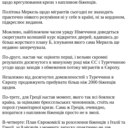
щодо врегулювання кризи з напливом біженців.
Політика Меркель щодо мігрантів сьогодні не знаходить
практично ніякого розуміння ні у себе в країні, ні за кордоном,
підкреслює видання.
Можливо, найближчим часом уряду Німеччини доведеться
скорегувати колишній курс відкритих дверей, вдавшись до
більш жорсткого плану Б, існування якого сама Меркель ще
недавно заперечувала.
По-друге, настав час оцінити перші, і вельми скромні
результати досягнутого в минулому році між ЄС і Туреччиною
угоди щодо заходів з обмеження потоку мігрантів в Європу.
Незалежно від досягнутих домовленостей з Туреччини в
Європу продовжують прибувати більш ніж 2000 біженців
щодня.
По-третє, для Греції настав момент, якого так всі боялися:
країна, за оцінками брюссельських чиновників, стоїть на
порозі гуманітарної кризи. Сама ж Греція, очевидно,
впоратися з напливом біженців просто не в змозі.
В-четверте: План Єврокомісії за розселення біженців з Італії та
Греції, за 9 місяців з моменту запуску практично не дав