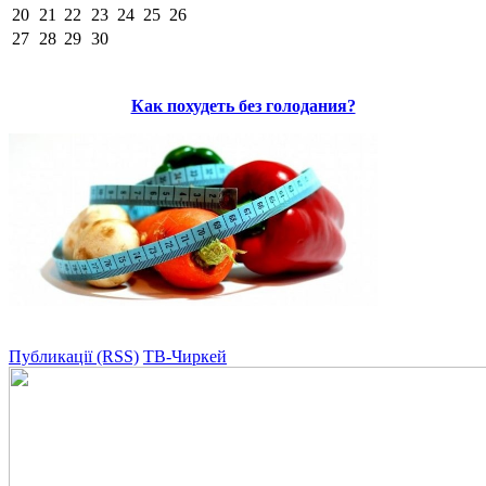
20
21
22
23
24
25
26
27
28
29
30
Как похудеть без голодания?
Публикації (RSS)
ТВ-Чиркей