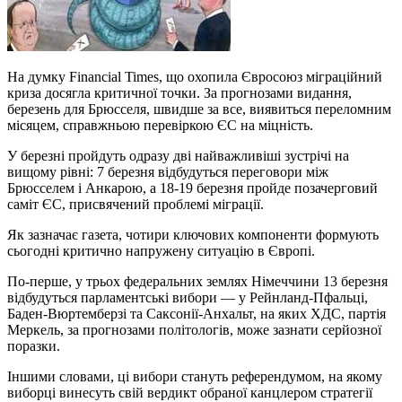
На думку Financial Times, що охопила Євросоюз міграційний
криза досягла критичної точки. За прогнозами видання,
березень для Брюсселя, швидше за все, виявиться переломним
місяцем, справжньою перевіркою ЄС на міцність.
У березні пройдуть одразу дві найважливіші зустрічі на
вищому рівні: 7 березня відбудуться переговори між
Брюсселем і Анкарою, а 18-19 березня пройде позачерговий
саміт ЄС, присвячений проблемі міграції.
Як зазначає газета, чотири ключових компоненти формують
сьогодні критично напружену ситуацію в Європі.
По-перше, у трьох федеральних землях Німеччини 13 березня
відбудуться парламентські вибори — у Рейнланд-Пфальці,
Баден-Вюртемберзі та Саксонії-Анхальт, на яких ХДС, партія
Меркель, за прогнозами політологів, може зазнати серйозної
поразки.
Іншими словами, ці вибори стануть референдумом, на якому
виборці винесуть свій вердикт обраної канцлером стратегії