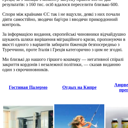
результатів: з 160 тис. осіб вдалося переселити близько 600.
Спори між країнами ЄС так і не вщухли, деякі з них почали
діяти самостійно, зводячи бар'єри і вводячи прикордонний
контроль.
За інформацією видання, європейські чиновники відчайдушно
шукають шляхи вирішення міграційного кризи, пропонуючи в
якості одного з варіантів забирати біженців безпосередньо з
Туреччини, проте Італія і Греція категорично з цим не згодні.
Ми близькі до нашого гіршого кошмару — негативної спіралі
закриття кордонів і незалежної політики, — сказав виданню
один з єврочиновників.
Аюрве
Гостиная Палермо
Отдых на Кипре
пре