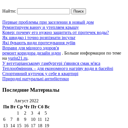
Найти:
Первые проблемы при заселении в новый дом
Ремонтируем ванну и утепляем крышу
Ковер: почему его нужно защитить от протечек воды?
Як швидко і точно розпізнати інсульт
Які бувають види протезування зубів
Вправи для міцного здоров'я
ремонт коридора дизайн идеи
. Больше информации по теме
на
yurist21.ru
.
У вегетаріанському гамбургері з'явився смак м'яса
Теплообмінник – для економного нагріву води в басейні
Спортивний куточок у себе в квартирі
Природні натуральні антибіотики
Последние Материалы
Август 2022
Пн
Вт
Ср
Чт
Пт
Сб
Вс
1
2
3
4
5
6
7
8
9
10
11
12
13
14
15
16
17
18
19