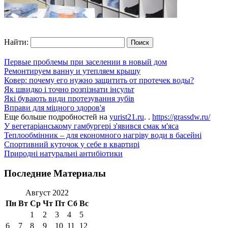
Найти:
Первые проблемы при заселении в новый дом
Ремонтируем ванну и утепляем крышу
Ковер: почему его нужно защитить от протечек воды?
Як швидко і точно розпізнати інсульт
Які бувають види протезування зубів
Вправи для міцного здоров'я
Еще больше подробностей на
yurist21.ru
. .
https://grassdw.ru/
У вегетаріанському гамбургері з'явився смак м'яса
Теплообмінник – для економного нагріву води в басейні
Спортивний куточок у себе в квартирі
Природні натуральні антибіотики
Последние Материалы
Август 2022
Пн
Вт
Ср
Чт
Пт
Сб
Вс
1
2
3
4
5
6
7
8
9
10
11
12