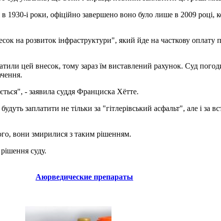
в 1930-і роки, офіційно завершено воно було лише в 2009 році, к
несок на розвиток інфраструктури", який йде на часткову оплату
платили цей внесок, тому зараз їм виставлений рахунок. Суд погод
ачення.
ується", - заявила суддя Франциска Хётте.
дуть заплатити не тільки за "гітлерівський асфальт", але і за вст
сього, вони змирилися з таким рішенням.
 рішення суду.
Аюрведические препараты