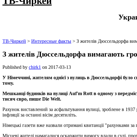
ТВ-Чиркей
Укра
ТВ-Чиркей
>
Интересные факты
>
З жителів Дюссельдорфа вим
З жителів Дюссельдорфа вимагають гро
Published by
chirk1
on
2017-03-13
У Німеччині, жителям однієї з вулиць в Дюссельдорфі було с
тому.
Мешканці будинків на вулиці Auf'm Rott в одному з передміс
тисяч євро, пише Die Welt.
Рахунок виставлений за асфальтування вулиці, зроблене в 1937 
інфляції за останні вісім десятиліть.
Німецькі газети вже назвали отримані квитанції "рахунками за г
Місцеві жителі намагалися оскаржити вимогу влади в суді, проте