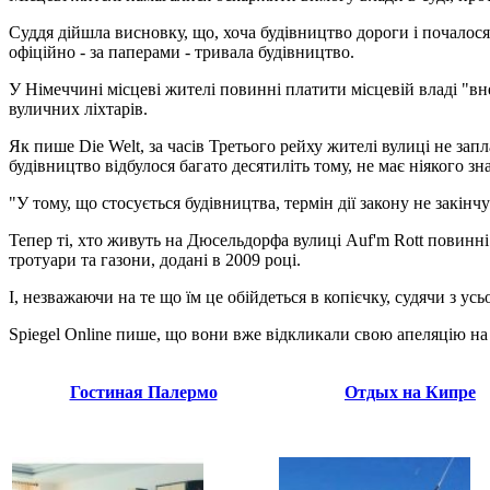
Суддя дійшла висновку, що, хоча будівництво дороги і почалося 
офіційно - за паперами - тривала будівництво.
У Німеччині місцеві жителі повинні платити місцевій владі "в
вуличних ліхтарів.
Як пише Die Welt, за часів Третього рейху жителі вулиці не за
будівництво відбулося багато десятиліть тому, не має ніякого зн
"У тому, що стосується будівництва, термін дії закону не закінч
Тепер ті, хто живуть на Дюсельдорфа вулиці Auf'm Rott повинні бу
тротуари та газони, додані в 2009 році.
І, незважаючи на те що їм це обійдеться в копієчку, судячи з у
Spiegel Online пише, що вони вже відкликали свою апеляцію на
Гостиная Палермо
Отдых на Кипре