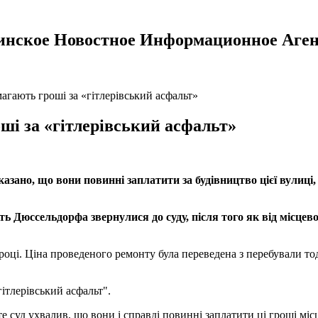
инское Новостное Информационное Аген
агають гроші за «гітлерівський асфальт»
ші за «гітлерівський асфальт»
казано, що вони повинні заплатити за будівництво цієї вулиці
ть Дюссельдорфа звернулися до суду, після того як від місце
році. Ціна проведеного ремонту була переведена з перебували тод
ітлерівський асфальт".
 суд ухвалив, що вони і справді повинні заплатити ці гроші місц