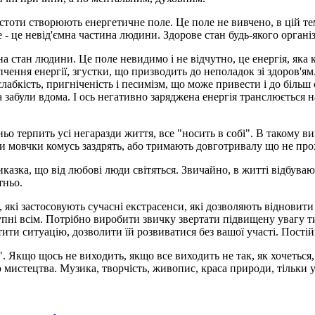
 істоти створюють енергетичне поле. Це поле не вивчено, в цій те
 це невід'ємна частина людини. Здорове стан будь-якого органі
стан людини. Це поле невидимо і не відчутно, це енергія, яка ку
пчення енергії, згустки, що призводить до неполадок зі здоров'ям
я слабкість, пригніченість і песимізм, що може привести і до біл
 забули вдома. І ось негативно заряджена енергія транслюється н
о терпить усі негаразди життя, все "носить в собі". В такому ви
ли мовчки комусь заздрять, або тримають довготривалу що не про
азка, що від любові люди світяться. Звичайно, в житті відбуваютьс
тньо.
и, які застосовують сучасні екстрасенси, які дозволяють віднови
тупні всім. Потрібно виробити звичку звертати підвищену увагу ти
стити ситуацію, дозволити їй розвиватися без вашої участі. По
 Якщо щось не виходить, якщо все виходить не так, як хочеться, м
 мистецтва. Музика, творчість, живопис, краса природи, тільки у