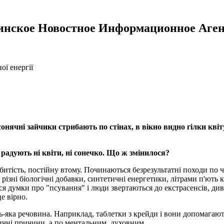
инское Новостное Информационное Аген
ої енергії
онячні зайчики стрибають по стінах, в вікно видно гілки квіту
е радують ні квіти, ні сонечко. Що ж змінилося?
збитість, постійну втому. Починаються безрезультатні походи по ч
ні біологічні добавки, синтетичні енергетики, літрами п'ють каву
я думки про "псування" і люди звертаються до екстрасенсів, див
це вірно.
ь-яка речовина. Наприклад, таблетки з крейди і вони допомагают
ичні причини, а по ментальним, духовним.