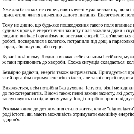
Уже для багатьох не секрет, навіть вчені мужі визнають, що всі
присвятили життя вивченню даного питання. Енергетичне поле -
Тому не дивно, що будь-яке пошкодження такого поля впливає на 
судинах крові, в енергетичній захисту поля можливі дірки і ску
людини витікає і організму не вистачає енергії. Так з'являєтьс
роботі, посварилися з колегою, потрапили під дощ, а парасолька
горло, або шлунок, або серце.
Буває і по-іншому. Людина вважає себе сильним і стійким, мужнь
ж таки призводить до хвороби. Схожа ситуація складається, ко
Безмірно радіючи, енергія також витрачається. Пригадується прик
який організм отримує енергію з їжею, але такої енергії недоста
Виявляється, всім потрібна їжа духовна. Існують різні методик
до психотерапевтів. Відомі також певні заходи захисту, які дос
заслуговують на підвищену увагу. Іноді потрібно просто відпу
Реклама кличе до дотримання стилю життя, кличе "відповідати".
роді істоти, які мають можливість отримувати емоційну енергію
здоров'я.