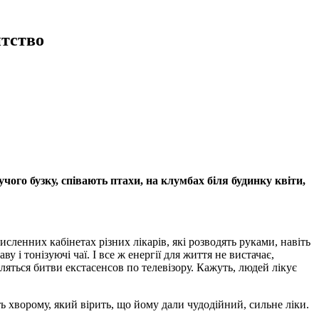
тство
чого бузку, співають птахи, на клумбах біля будинку квіти,
исленних кабінетах різних лікарів, які розводять руками, навіть
 і тонізуючі чаї. І все ж енергії для життя не вистачає,
ляться битви екстасенсов по телевізору. Кажуть, людей лікує
ь хворому, який вірить, що йому дали чудодійний, сильне ліки.