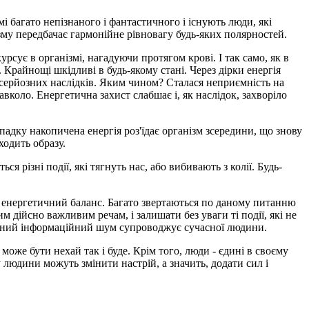
мі багато непізнаного і фантастичного і існують люди, які
зму передбачає гармонійне рівновагу будь-яких полярностей.
рсує в організмі, нагадуючи протягом крові. І так само, як в
. Крайнощі шкідливі в будь-якому стані. Через дірки енергія
ьш серйозних наслідків. Яким чином? Сталася неприємність на
авколо. Енергетична захист слабшає і, як наслідок, захворіло
падку накопичена енергія роз'їдає організм зсередини, що знову
ходить образу.
я різні події, які тягнуть нас, або вибивають з колії. Будь-
ти енергетичний баланс. Багато звертаються по даному питанню
м дійсно важливим речам, і залишати без уваги ті події, які не
стійний інформаційний шум супроводжує сучасної людини.
оже бути нехай так і буде. Крім того, люди - єдині в своєму
 людини можуть змінити настрій, а значить, додати сил і