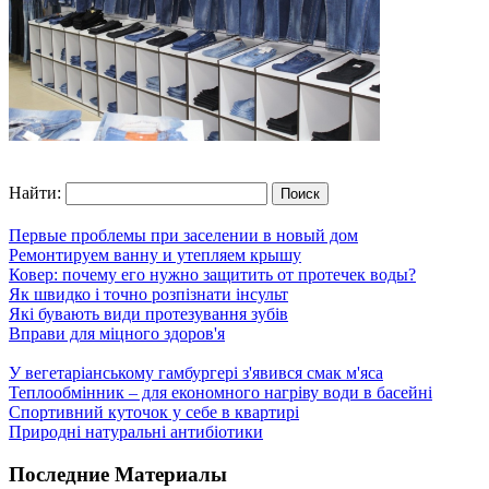
Найти:
Первые проблемы при заселении в новый дом
Ремонтируем ванну и утепляем крышу
Ковер: почему его нужно защитить от протечек воды?
Як швидко і точно розпізнати інсульт
Які бувають види протезування зубів
Вправи для міцного здоров'я
У вегетаріанському гамбургері з'явився смак м'яса
Теплообмінник – для економного нагріву води в басейні
Спортивний куточок у себе в квартирі
Природні натуральні антибіотики
Последние Материалы