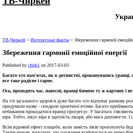
ТВ-Чиркей
Укра
ТВ-Чиркей
>
Интересные факты
>
Збереження гармонії емоційн
Збереження гармонії емоційної енергії
Published by
chirk1
on
2017-03-03
Багато хто пам'ятає, як в дитинстві, прокинувшись уранці, с
все таке радісне і гарне.
Ось, проходить час, навесні, вранці бачимо ту ж картину і н
На тлі загального здоров'я дуже багато хто відчуває ранкову ро
придумали назву - синдром хронічної втоми. Багато приймають різ
небажання прокидатися вранці прогресує. У багатьох з'являютьс
віра. Тобто, лікує віра в здатність лікаря, або мага допомогти. І 
Всім відомий ефект плацебо, коли замість ліків пропонують буд
Таким чином, виходить, що одужання відбувається не через фіз