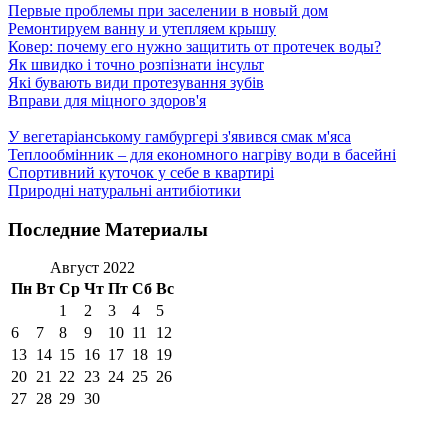
Первые проблемы при заселении в новый дом
Ремонтируем ванну и утепляем крышу
Ковер: почему его нужно защитить от протечек воды?
Як швидко і точно розпізнати інсульт
Які бувають види протезування зубів
Вправи для міцного здоров'я
У вегетаріанському гамбургері з'явився смак м'яса
Теплообмінник – для економного нагріву води в басейні
Спортивний куточок у себе в квартирі
Природні натуральні антибіотики
Последние Материалы
Август 2022
Пн
Вт
Ср
Чт
Пт
Сб
Вс
1
2
3
4
5
6
7
8
9
10
11
12
13
14
15
16
17
18
19
20
21
22
23
24
25
26
27
28
29
30