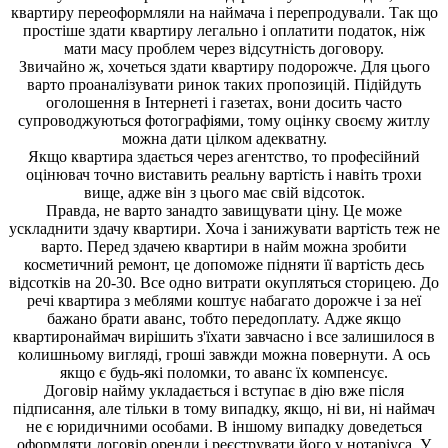
квартиру переоформляли на наймача і перепродували. Так що
простіше здати квартиру легально і оплатити податок, ніж
мати масу проблем через відсутність договору.
Звичайно ж, хочеться здати квартиру подорожче. Для цього
варто проаналізувати ринок таких пропозицій. Підійдуть
оголошення в Інтернеті і газетах, вони досить часто
супроводжуються фотографіями, тому оцінку своєму житлу
можна дати цілком адекватну.
Якщо квартира здається через агентство, то професійний
оцінювач точно виставить реальну вартість і навіть трохи
вище, адже він з цього має свій відсоток.
Правда, не варто занадто завищувати ціну. Це може
ускладнити здачу квартири. Хоча і занижувати вартість теж не
варто. Перед здачею квартири в найм можна зробити
косметичний ремонт, це допоможе підняти її вартість десь
відсотків на 20-30. Все одно витрати окупляться сторицею. До
речі квартира з меблями коштує набагато дорожче і за неї
бажано брати аванс, тобто передоплату. Адже якщо
квартиронаймач вирішить з'їхати завчасно і все залишилося в
колишньому вигляді, гроші завжди можна повернути. А ось
якщо є будь-які поломки, то аванс їх компенсує.
Договір найму укладається і вступає в дію вже після
підписання, але тільки в тому випадку, якщо, ні ви, ні наймач
не є юридичними особами. В іншому випадку доведеться
оформляти договір оренди і реєструвати його у нотаріуса. У