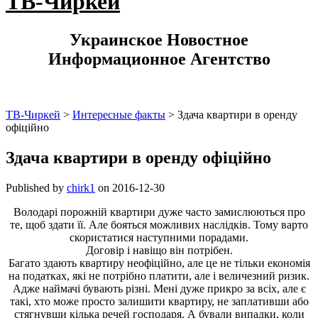
ТВ-Чиркей
Украинское Новостное
Информационное Агентство
ТВ-Чиркей
>
Интересные факты
>
Здача квартири в оренду
офіційно
Здача квартири в оренду офіційно
Published by
chirk1
on
2016-12-30
Володарі порожній квартири дуже часто замислюються про
те, щоб здати її. Але бояться можливих наслідків. Тому варто
скористатися наступними порадами.
Договір і навіщо він потрібен.
Багато здають квартиру неофіційно, але це не тільки економія
на податках, які не потрібно платити, але і величезний ризик.
Адже наймачі бувають різні. Мені дуже прикро за всіх, але є
такі, хто може просто залишити квартиру, не заплативши або
стягнувши кілька речей господаря. А бували випадки, коли