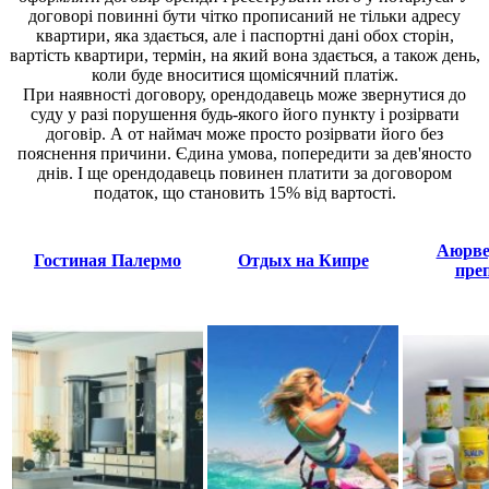
договорі повинні бути чітко прописаний не тільки адресу
квартири, яка здається, але і паспортні дані обох сторін,
вартість квартири, термін, на який вона здається, а також день,
коли буде вноситися щомісячний платіж.
При наявності договору, орендодавець може звернутися до
суду у разі порушення будь-якого його пункту і розірвати
договір. А от наймач може просто розірвати його без
пояснення причини. Єдина умова, попередити за дев'яносто
днів. І ще орендодавець повинен платити за договором
податок, що становить 15% від вартості.
Аюрве
Гостиная Палермо
Отдых на Кипре
пре